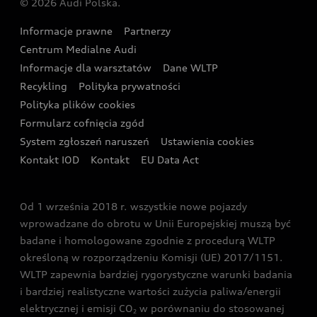
© 2026 Audi Polska.
Gwarancja
Wyszukaj najbliższego Partnera Audi
Audi Sport Festiwal
Eksperci elektromobilności Audi
Informacje prawne
Partnerzy
Akcje serwisowe Audi
Oferta dla przedsiębiorców
Audi i Muzeum Sztuki Nowoczesnej w Warszawie
Centrum Medialne Audi
Zasięg
Katalog online akcesoriów
Oferta dla klientów prywatnych
Informacje dla warsztatów
Dane WLTP
Audi driving experience
Ładowanie
Recykling
Polityka prywatności
Kalkulator rat
Audi quattro Cup
Polityka plików cookies
Formularz cofnięcia zgód
Ubezpieczenie
Audi i Puchar Świata w Skokach Narciarskich w
System zgłoszeń naruszeń
Ustawienia cookies
Zakopanem
Świat Audi RS
Kontakt IOD
Kontakt
EU Data Act
Audi driving experience
Od 1 września 2018 r. wszystkie nowe pojazdy
Audi exclusive
wprowadzane do obrotu w Unii Europejskiej muszą być
badane i homologowane zgodnie z procedurą WLTP
określoną w rozporządzeniu Komisji (UE) 2017/1151.
WLTP zapewnia bardziej rygorystyczne warunki badania
i bardziej realistyczne wartości zużycia paliwa/energii
elektrycznej i emisji CO
w porównaniu do stosowanej
2