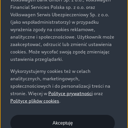
za dopłatą. Wiążące ustalenie ceny, wyposażenia i
Financial Servicies Polska sp. z o.o. oraz
specyfikacji pojazdu następują w umowie sprzedaży, a
Volkswagen Serwis Ubezpieczeniowy Sp. z o.o.
określenie parametrów technicznych zawiera
(jako współadministratorzy) w przypadku
świadectwo homologacji typu pojazdu. Zastrzegamy
wyrażenia zgody na cookies reklamowe,
sobie prawo do zmian i pomyłek. Wszelkie informacje
analityczne i społecznościowe. Użytkownik może
prezentowane na stronie są aktualne na dzień ich
zaakceptować, odrzucić lub zmienić ustawienia
zamieszczania. W celu uzyskania najnowszych
cookies. Może wycofać swoją zgodę zmieniając
informacji prosimy kontaktować się z Partnerem Marki
ustawienia przeglądarki.
Audi.
Wykorzystujemy cookies też w celach
Wszystkie produkowane obecnie samochody marki Audi
analitycznych, marketingowych,
są wykonywane z materiałów spełniających pod
społecznościowych i do personalizacji treści na
względem możliwości odzysku i recyklingu wymagania
stronie. Więcej w
Polityce prywatności
oraz
określone w normie ISO 22628 i są zgodne z
Polityce plików cookies
.
europejskimi świadectwami homologacji wydanymi wg
dyrektywy 2005/64/WE. Volkswagen Group Polska sp. z
o.o. podlega obowiązkowi zapewnienia wszystkim
użytkownikom samochodów marki Volkswagen sieci
Akceptuję