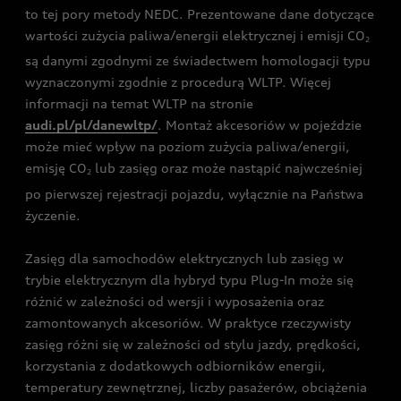
to tej pory metody NEDC. Prezentowane dane dotyczące
wartości zużycia paliwa/energii elektrycznej i emisji CO
2
są danymi zgodnymi ze świadectwem homologacji typu
wyznaczonymi zgodnie z procedurą WLTP. Więcej
informacji na temat WLTP na stronie
audi.pl/pl/danewltp/
. Montaż akcesoriów w pojeździe
może mieć wpływ na poziom zużycia paliwa/energii,
emisję CO
lub zasięg oraz może nastąpić najwcześniej
2
po pierwszej rejestracji pojazdu, wyłącznie na Państwa
życzenie.
Zasięg dla samochodów elektrycznych lub zasięg w
trybie elektrycznym dla hybryd typu Plug-In może się
różnić w zależności od wersji i wyposażenia oraz
zamontowanych akcesoriów. W praktyce rzeczywisty
zasięg różni się w zależności od stylu jazdy, prędkości,
korzystania z dodatkowych odbiorników energii,
temperatury zewnętrznej, liczby pasażerów, obciążenia