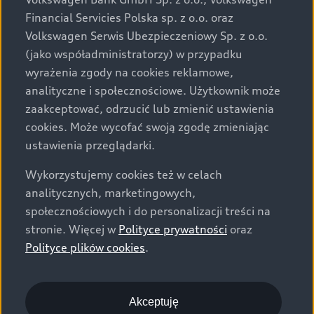
za dopłatą. Wiążące ustalenie ceny, wyposażenia i
Financial Servicies Polska sp. z o.o. oraz
specyfikacji pojazdu następują w umowie sprzedaży, a
Volkswagen Serwis Ubezpieczeniowy Sp. z o.o.
określenie parametrów technicznych zawiera
(jako współadministratorzy) w przypadku
świadectwo homologacji typu pojazdu. Zastrzegamy
wyrażenia zgody na cookies reklamowe,
sobie prawo do zmian i pomyłek. Wszelkie informacje
analityczne i społecznościowe. Użytkownik może
prezentowane na stronie są aktualne na dzień ich
zaakceptować, odrzucić lub zmienić ustawienia
zamieszczania. W celu uzyskania najnowszych
cookies. Może wycofać swoją zgodę zmieniając
informacji prosimy kontaktować się z Partnerem Marki
ustawienia przeglądarki.
Audi.
Wykorzystujemy cookies też w celach
Wszystkie produkowane obecnie samochody marki Audi
analitycznych, marketingowych,
są wykonywane z materiałów spełniających pod
społecznościowych i do personalizacji treści na
względem możliwości odzysku i recyklingu wymagania
stronie. Więcej w
Polityce prywatności
oraz
określone w normie ISO 22628 i są zgodne z
Polityce plików cookies
.
europejskimi świadectwami homologacji wydanymi wg
dyrektywy 2005/64/WE. Volkswagen Group Polska sp. z
o.o. podlega obowiązkowi zapewnienia wszystkim
użytkownikom samochodów marki Volkswagen sieci
Akceptuję