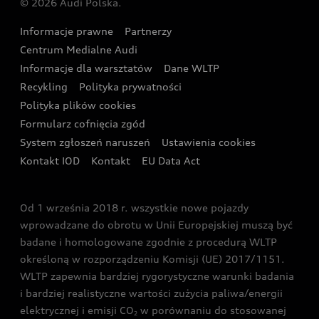
© 2026 Audi Polska.
Gwarancja
Wyszukaj najbliższego Partnera Audi
Audi Sport Festiwal
Eksperci elektromobilności Audi
Informacje prawne
Partnerzy
Akcje serwisowe Audi
Oferta dla przedsiębiorców
Audi i Muzeum Sztuki Nowoczesnej w Warszawie
Centrum Medialne Audi
Zasięg
Katalog online akcesoriów
Oferta dla klientów prywatnych
Informacje dla warsztatów
Dane WLTP
Audi driving experience
Ładowanie
Recykling
Polityka prywatności
Kalkulator rat
Audi quattro Cup
Polityka plików cookies
Formularz cofnięcia zgód
Ubezpieczenie
Audi i Puchar Świata w Skokach Narciarskich w
System zgłoszeń naruszeń
Ustawienia cookies
Zakopanem
Świat Audi RS
Kontakt IOD
Kontakt
EU Data Act
Audi driving experience
Od 1 września 2018 r. wszystkie nowe pojazdy
Audi exclusive
wprowadzane do obrotu w Unii Europejskiej muszą być
badane i homologowane zgodnie z procedurą WLTP
określoną w rozporządzeniu Komisji (UE) 2017/1151.
WLTP zapewnia bardziej rygorystyczne warunki badania
i bardziej realistyczne wartości zużycia paliwa/energii
elektrycznej i emisji CO
w porównaniu do stosowanej
2