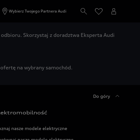
Wybierz Twojego Partnera Audi
odbioru. Skorzystaj z doradztwa Eksperta Audi
zą ofertę na wybrany samochód.
Do góry
lektromobilność
oznaj nasze modele elektryczne
orównaj nasze modele elektryczne