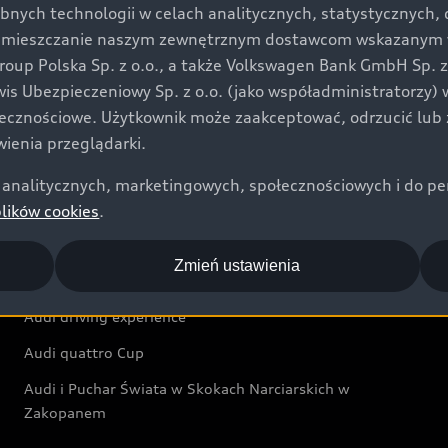
bnych technologii w celach analitycznych, statystycznych,
Audi exclusive
umieszczanie naszym zewnętrznym dostawcom wskazanym w 
up Polska Sp. z o.o., a także Volkswagen Bank GmbH Sp. z o
Świat Audi
rwis Ubezpieczeniowy Sp. z o.o. (jako współadministratorzy
łecznościowe. Użytkownik może zaakceptować, odrzucić lub 
Aktualności i historie postępu
ienia przeglądarki.
Audi Revolut F1® Team
analitycznych, marketingowych, społecznościowych i do perso
Audi Nuvolari
plików cookies
.
Audi Sport Festiwal
Zmień ustawienia
Audi i Muzeum Sztuki Nowoczesnej w Warszawie
Audi driving experience
Audi quattro Cup
Audi i Puchar Świata w Skokach Narciarskich w
Zakopanem