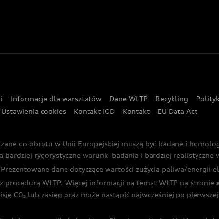
i
Informacje dla warsztatów
Dane WLTP
Recykling
Polity
Ustawienia cookies
Kontakt IOD
Kontakt
EU Data Act
dzane do obrotu w Unii Europejskiej muszą być badane i homol
rdziej rygorystyczne warunki badania i bardziej realistyczne wa
rezentowane dane dotyczące wartości zużycia paliwa/energii ele
 procedurą WLTP. Więcej informacji na temat WLTP na stronie
isję CO
lub zasięg oraz może nastąpić najwcześniej po pierwszej 
2