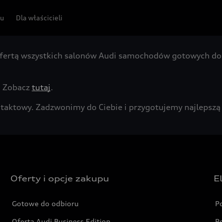
pu
Dla właścicieli
fertą wszystkich salonów Audi samochodów gotowych do 
. Zobacz
tutaj
.
kontaktowy. Zadzwonimy do Ciebie i przygotujemy najleps
Oferty i opcje zakupu
E
Gotowe do odbioru
P
Oferta Audi Business Edition
P