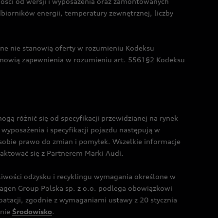
żności od wersji i wyposażenia oraz zamontowanych
dbiorników energii, temperatury zewnętrznej, liczby
czne nie stanowią oferty w rozumieniu Kodeksu
tanowią zapewnienia w rozumieniu art. 5561§2 Kodeksu
 różnić się od specyfikacji przewidzianej na rynek
wyposażenia i specyfikacji pojazdu następują w
sobie prawo do zmian i pomyłek. Wszelkie informacje
taktować się z Partnerem Marki Audi.
wości odzysku i recyklingu wymagania określone w
gen Group Polska sp. z o.o. podlega obowiązkowi
tacji, zgodnie z wymaganiami ustawy z 20 stycznia
onie
Środowisko
.