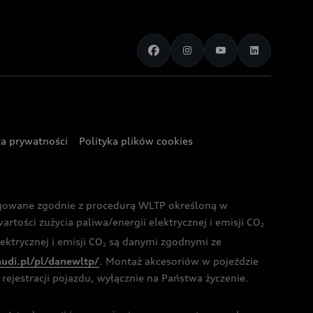
ka prywatności
Polityka plików cookies
ogowane zgodnie z procedurą WLTP określoną w
rtości zużycia paliwa/energii elektrycznej i emisji CO
2
ktrycznej i emisji CO
są danymi zgodnymi ze
2
audi.pl/pl/danewltp/
. Montaż akcesoriów w pojeździe
rejestracji pojazdu, wyłącznie na Państwa życzenie.