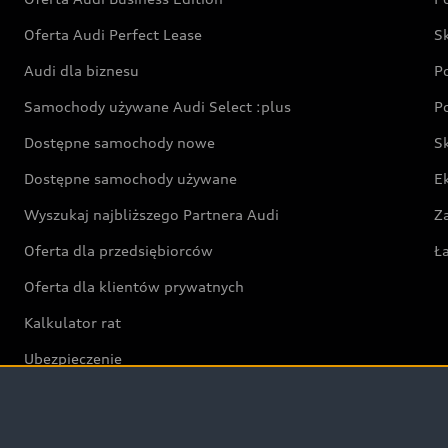
Oferta Audi Perfect Lease
S
Audi dla biznesu
P
Samochody używane Audi Select :plus
P
Dostępne samochody nowe
S
Dostępne samochody używane
E
Wyszukaj najbliższego Partnera Audi
Z
Oferta dla przedsiębiorców
Ł
Oferta dla klientów prywatnych
Kalkulator rat
Ubezpieczenie
Świat Audi RS
Audi driving experience