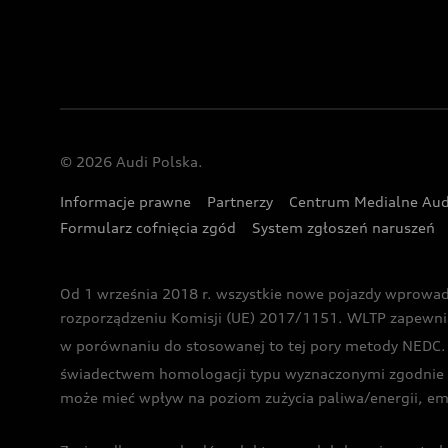
© 2026 Audi Polska.
Informacje prawne
Partnerzy
Centrum Medialne Aud
Formularz cofnięcia zgód
System zgłoszeń naruszeń
Od 1 września 2018 r. wszystkie nowe pojazdy wprowa
rozporządzeniu Komisji (UE) 2017/1151. WLTP zapewnia ba
w porównaniu do stosowanej to tej pory metody NEDC. P
świadectwem homologacji typu wyznaczonymi zgodnie z
może mieć wpływ na poziom zużycia paliwa/energii, em