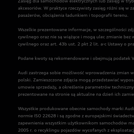
Zasięg dla samochodów elektrycznych lub zasięg w tryb
akcesoriów. W praktyce rzeczywisty zasięg różni się w z
pasażerów, obciążenia ładunkiem i topografii terenu.
Wszelkie prezentowane informacje, w szczególności zdję
cywilnego oraz nie są wiążące i mogą ulec zmianie be
cywilnego oraz art. 43b ust. 2 pkt 2 lit. a-c Ustawy o 
Podane kwoty są rekomendowane i obejmują podatek VA
Audi zastrzega sobie możliwość wprowadzenia zmian w 
polski. Zamieszczone zdjęcia mogą przedstawiać wyposa
umowie sprzedaży, a określenie parametrów techniczny
prezentowane na stronie są aktualne na dzień ich zami
Wszystkie produkowane obecnie samochody marki Audi 
normie ISO 22628 i są zgodne z europejskimi świadec
zapewnienia wszystkim użytkownikom samochodów marki 
2005 r. o recyklingu pojazdów wycofanych z eksploatacj