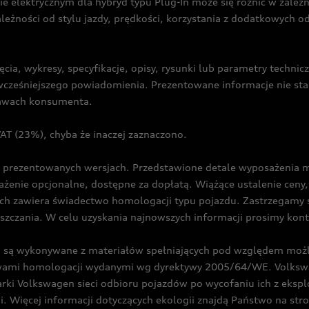
ie elektrycznym dla hybryd typu Plug-In może się różnić w zale
ależności od stylu jazdy, prędkości, korzystania z dodatkowych o
cia, wykresy, specyfikacje, opisy, rysunki lub parametry techni
z wcześniejszego powiadomienia. Prezentowane informacje nie s
prawach konsumenta.
T (23%), chyba że inaczej zaznaczono.
prezentowanych wersjach. Przedstawione detale wyposażenia mogą
żenie opcjonalne, dostępne za dopłatą. Wiążące ustalenie ceny, 
ch zawiera świadectwo homologacji typu pojazdu. Zastrzegamy 
eszczania. W celu uzyskania najnowszych informacji prosimy kon
są wykonywane z materiałów spełniających pod względem możli
twami homologacji wydanymi wg dyrektywy 2005/64/WE. Volkswa
Volkswagen sieci odbioru pojazdów po wycofaniu ich z eksploa
i. Więcej informacji dotyczących ekologii znajdą Państwo na str