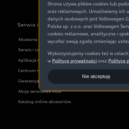
Strona używa plików cookies lub podo
oraz reklamowych. Umożliwiamy ich 
danych osobowych jest Volkswagen Gro
Serwis i akcesoria
Polska sp. z o.o. oraz Volkswagen Se
cookies reklamowe, analityczne i spo
Akcesoria
wycofać swoją zgodę zmieniając ustaw
Serwis i części
Wykorzystujemy cookies też w celach 
Aplikacja myAudi i usługi cyfrowe
w
Polityce prywatności
oraz
Polityce 
Centrum napraw powypadkowych
Nie akceptuję
Gwarancja
Akcje serwisowe Audi
Katalog online akcesoriów