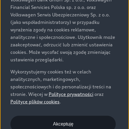
za dopłatą. Wiążące ustalenie ceny, wyposażenia i
Financial Servicies Polska sp. z o.o. oraz
specyfikacji pojazdu następują w umowie sprzedaży, a
Volkswagen Serwis Ubezpieczeniowy Sp. z o.o.
określenie parametrów technicznych zawiera
(jako współadministratorzy) w przypadku
świadectwo homologacji typu pojazdu. Zastrzegamy
wyrażenia zgody na cookies reklamowe,
sobie prawo do zmian i pomyłek. Wszelkie informacje
analityczne i społecznościowe. Użytkownik może
prezentowane na stronie są aktualne na dzień ich
zaakceptować, odrzucić lub zmienić ustawienia
zamieszczania. W celu uzyskania najnowszych
cookies. Może wycofać swoją zgodę zmieniając
informacji prosimy kontaktować się z Partnerem Marki
ustawienia przeglądarki.
Audi.
Wykorzystujemy cookies też w celach
Wszystkie produkowane obecnie samochody marki Audi
analitycznych, marketingowych,
są wykonywane z materiałów spełniających pod
społecznościowych i do personalizacji treści na
względem możliwości odzysku i recyklingu wymagania
stronie. Więcej w
Polityce prywatności
oraz
określone w normie ISO 22628 i są zgodne z
Polityce plików cookies
.
europejskimi świadectwami homologacji wydanymi wg
dyrektywy 2005/64/WE. Volkswagen Group Polska sp. z
o.o. podlega obowiązkowi zapewnienia wszystkim
użytkownikom samochodów marki Volkswagen sieci
Akceptuję