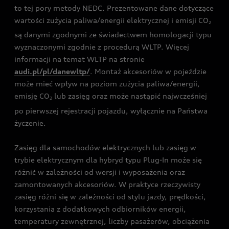
to tej pory metody NEDC. Prezentowane dane dotyczące
wartości zużycia paliwa/energii elektrycznej i emisji CO
2
są danymi zgodnymi ze świadectwem homologacji typu
wyznaczonymi zgodnie z procedurą WLTP. Więcej
informacji na temat WLTP na stronie
audi.pl/pl/danewltp/
. Montaż akcesoriów w pojeździe
może mieć wpływ na poziom zużycia paliwa/energii,
emisję CO
lub zasięg oraz może nastąpić najwcześniej
2
po pierwszej rejestracji pojazdu, wyłącznie na Państwa
życzenie.
Zasięg dla samochodów elektrycznych lub zasięg w
trybie elektrycznym dla hybryd typu Plug-In może się
różnić w zależności od wersji i wyposażenia oraz
zamontowanych akcesoriów. W praktyce rzeczywisty
zasięg różni się w zależności od stylu jazdy, prędkości,
korzystania z dodatkowych odbiorników energii,
temperatury zewnętrznej, liczby pasażerów, obciążenia