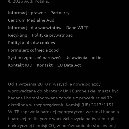
© 2026 Audi Polska.
Gwarancja
Wyszukaj najbliższego Partnera Audi
Audi Sport Festiwal
Eksperci elektromobilności Audi
Informacje prawne
Partnerzy
Akcje serwisowe Audi
Oferta dla przedsiębiorców
Audi i Muzeum Sztuki Nowoczesnej w Warszawie
Centrum Medialne Audi
Zasięg
Katalog online akcesoriów
Oferta dla klientów prywatnych
Informacje dla warsztatów
Dane WLTP
Audi driving experience
Ładowanie
Recykling
Polityka prywatności
Kalkulator rat
Audi quattro Cup
Polityka plików cookies
Formularz cofnięcia zgód
Ubezpieczenie
Audi i Puchar Świata w Skokach Narciarskich w
System zgłoszeń naruszeń
Ustawienia cookies
Zakopanem
Świat Audi RS
Kontakt IOD
Kontakt
EU Data Act
Audi driving experience
Od 1 września 2018 r. wszystkie nowe pojazdy
Audi exclusive
wprowadzane do obrotu w Unii Europejskiej muszą być
badane i homologowane zgodnie z procedurą WLTP
określoną w rozporządzeniu Komisji (UE) 2017/1151.
WLTP zapewnia bardziej rygorystyczne warunki badania
i bardziej realistyczne wartości zużycia paliwa/energii
elektrycznej i emisji CO
w porównaniu do stosowanej
2