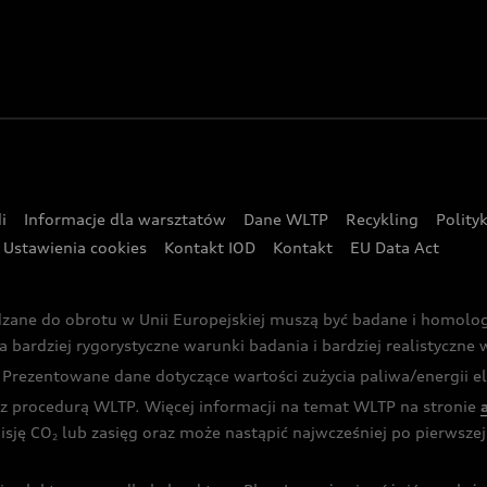
i
Informacje dla warsztatów
Dane WLTP
Recykling
Polity
Ustawienia cookies
Kontakt IOD
Kontakt
EU Data Act
dzane do obrotu w Unii Europejskiej muszą być badane i homol
rdziej rygorystyczne warunki badania i bardziej realistyczne wa
rezentowane dane dotyczące wartości zużycia paliwa/energii ele
 procedurą WLTP. Więcej informacji na temat WLTP na stronie
isję CO
lub zasięg oraz może nastąpić najwcześniej po pierwszej 
2