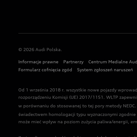
© 2026 Audi Polska.
Informacje prawne
Partnerzy
Centrum Medialne Aud
Formularz cofnięcia zgód
System zgłoszeń naruszeń
Od 1 września 2018 r. wszystkie nowe pojazdy wprowa
rozporządzeniu Komisji (UE) 2017/1151. WLTP zapewnia ba
w porównaniu do stosowanej to tej pory metody NEDC. P
świadectwem homologacji typu wyznaczonymi zgodnie z
może mieć wpływ na poziom zużycia paliwa/energii, em