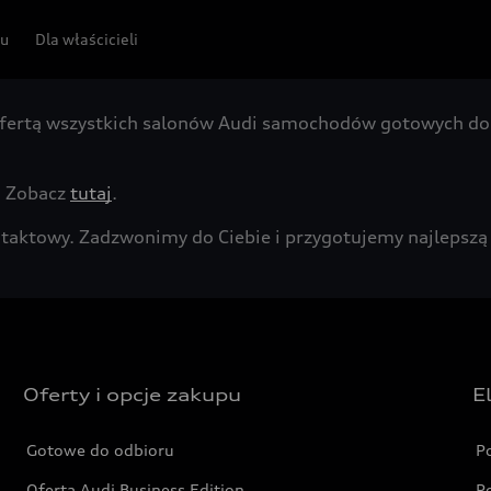
pu
Dla właścicieli
fertą wszystkich salonów Audi samochodów gotowych do 
. Zobacz
tutaj
.
kontaktowy. Zadzwonimy do Ciebie i przygotujemy najleps
Oferty i opcje zakupu
E
Gotowe do odbioru
P
Oferta Audi Business Edition
P