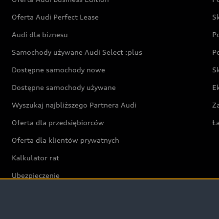
Oferta Audi Perfect Lease
S
Audi dla biznesu
P
Samochody używane Audi Select :plus
P
Dostępne samochody nowe
S
Dostępne samochody używane
E
Wyszukaj najbliższego Partnera Audi
Z
Oferta dla przedsiębiorców
Ł
Oferta dla klientów prywatnych
Kalkulator rat
Ubezpieczenie
Świat Audi RS
Audi driving experience