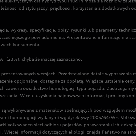
ie elektrycznym dla hybryd typu Plug-In może się różnić w zale
ależności od stylu jazdy, prędkości, korzystania z dodatkowych o
cia, wykresy, specyfikacje, opisy, rysunki lub parametry techni
z wcześniejszego powiadomienia. Prezentowane informacje nie s
prawach konsumenta.
T (23%), chyba że inaczej zaznaczono.
prezentowanych wersjach. Przedstawione detale wyposażenia mogą
żenie opcjonalne, dostępne za dopłatą. Wiążące ustalenie ceny, 
ch zawiera świadectwo homologacji typu pojazdu. Zastrzegamy 
eszczania. W celu uzyskania najnowszych informacji prosimy kon
są wykonywane z materiałów spełniających pod względem możli
twami homologacji wydanymi wg dyrektywy 2005/64/WE. Volkswa
Volkswagen sieci odbioru pojazdów po wycofaniu ich z eksploa
i. Więcej informacji dotyczących ekologii znajdą Państwo na str