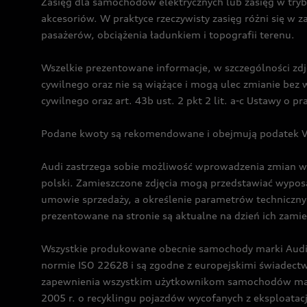
Zasięg dla samochodów elektrycznych lub zasięg w tryb
akcesoriów. W praktyce rzeczywisty zasięg różni się w z
pasażerów, obciążenia ładunkiem i topografii terenu.
Wszelkie prezentowane informacje, w szczególności zdję
cywilnego oraz nie są wiążące i mogą ulec zmianie be
cywilnego oraz art. 43b ust. 2 pkt 2 lit. a-c Ustawy o 
Podane kwoty są rekomendowane i obejmują podatek VA
Audi zastrzega sobie możliwość wprowadzenia zmian w 
polski. Zamieszczone zdjęcia mogą przedstawiać wyposa
umowie sprzedaży, a określenie parametrów techniczny
prezentowane na stronie są aktualne na dzień ich zami
Wszystkie produkowane obecnie samochody marki Audi 
normie ISO 22628 i są zgodne z europejskimi świadec
zapewnienia wszystkim użytkownikom samochodów marki 
2005 r. o recyklingu pojazdów wycofanych z eksploatacj