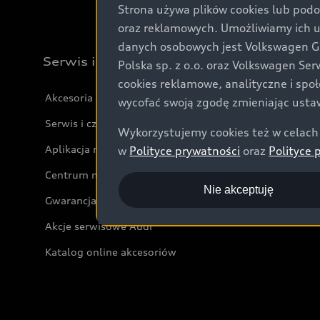
Strona używa plików cookies lub podo
oraz reklamowych. Umożliwiamy ich 
danych osobowych jest Volkswagen Gro
Serwis i akcesoria
Polska sp. z o.o. oraz Volkswagen Se
cookies reklamowe, analityczne i spo
Akcesoria
wycofać swoją zgodę zmieniając ustaw
Serwis i części
Wykorzystujemy cookies też w celach 
Aplikacja myAudi i usługi cyfrowe
w
Polityce prywatności
oraz
Polityce 
Centrum napraw powypadkowych
Nie akceptuję
Gwarancja
Akcje serwisowe Audi
Katalog online akcesoriów