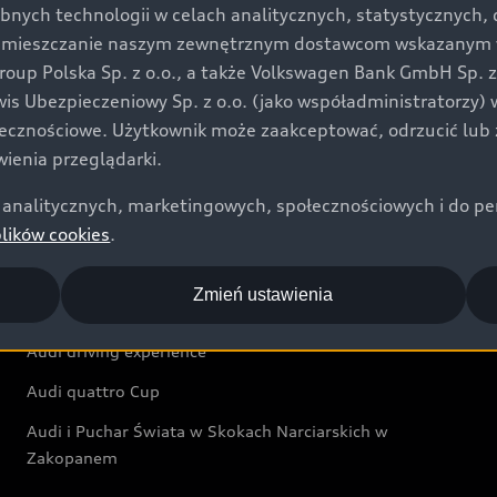
bnych technologii w celach analitycznych, statystycznych,
Audi exclusive
umieszczanie naszym zewnętrznym dostawcom wskazanym w 
up Polska Sp. z o.o., a także Volkswagen Bank GmbH Sp. z o
Świat Audi
rwis Ubezpieczeniowy Sp. z o.o. (jako współadministratorzy
łecznościowe. Użytkownik może zaakceptować, odrzucić lub 
Aktualności i historie postępu
ienia przeglądarki.
Audi Revolut F1® Team
analitycznych, marketingowych, społecznościowych i do perso
Audi Nuvolari
plików cookies
.
Audi Sport Festiwal
Zmień ustawienia
Audi i Muzeum Sztuki Nowoczesnej w Warszawie
Audi driving experience
Audi quattro Cup
Audi i Puchar Świata w Skokach Narciarskich w
Zakopanem