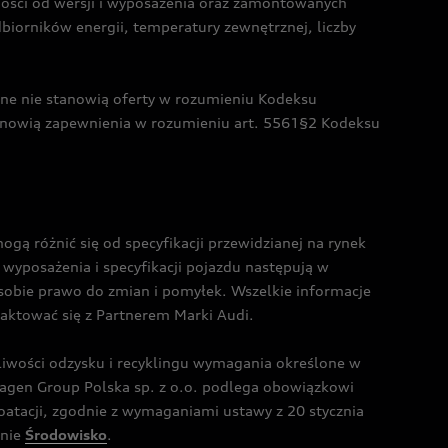
żności od wersji i wyposażenia oraz zamontowanych
dbiorników energii, temperatury zewnętrznej, liczby
czne nie stanowią oferty w rozumieniu Kodeksu
tanowią zapewnienia w rozumieniu art. 5561§2 Kodeksu
 różnić się od specyfikacji przewidzianej na rynek
wyposażenia i specyfikacji pojazdu następują w
sobie prawo do zmian i pomyłek. Wszelkie informacje
taktować się z Partnerem Marki Audi.
wości odzysku i recyklingu wymagania określone w
gen Group Polska sp. z o.o. podlega obowiązkowi
tacji, zgodnie z wymaganiami ustawy z 20 stycznia
onie
Środowisko
.