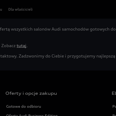
pu
Dla właścicieli
fertą wszystkich salonów Audi samochodów gotowych do 
. Zobacz
tutaj
.
kontaktowy. Zadzwonimy do Ciebie i przygotujemy najleps
Oferty i opcje zakupu
E
Gotowe do odbioru
P
Oferta Audi Business Edition
P