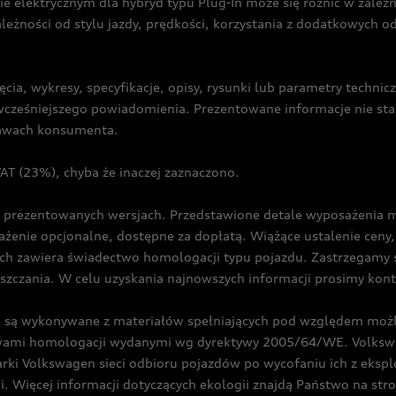
ie elektrycznym dla hybryd typu Plug-In może się różnić w zale
ależności od stylu jazdy, prędkości, korzystania z dodatkowych o
cia, wykresy, specyfikacje, opisy, rysunki lub parametry techni
z wcześniejszego powiadomienia. Prezentowane informacje nie s
prawach konsumenta.
T (23%), chyba że inaczej zaznaczono.
prezentowanych wersjach. Przedstawione detale wyposażenia mogą
żenie opcjonalne, dostępne za dopłatą. Wiążące ustalenie ceny, 
ch zawiera świadectwo homologacji typu pojazdu. Zastrzegamy 
eszczania. W celu uzyskania najnowszych informacji prosimy kon
są wykonywane z materiałów spełniających pod względem możli
twami homologacji wydanymi wg dyrektywy 2005/64/WE. Volkswa
Volkswagen sieci odbioru pojazdów po wycofaniu ich z eksploa
i. Więcej informacji dotyczących ekologii znajdą Państwo na str