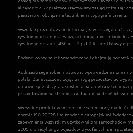
Zasięg dla samochodów elektrycznych lub zasięg w tryb
akcesoriów. W praktyce rzeczywisty zasięg różni się w z
pasażerów, obciążenia ładunkiem i topografii terenu.
Wszelkie prezentowane informacje, w szczególności zdję
cywilnego oraz nie są wiążące i mogą ulec zmianie be
cywilnego oraz art. 43b ust. 2 pkt 2 lit. a-c Ustawy o 
Podane kwoty są rekomendowane i obejmują podatek VA
Audi zastrzega sobie możliwość wprowadzenia zmian w 
polski. Zamieszczone zdjęcia mogą przedstawiać wyposa
umowie sprzedaży, a określenie parametrów techniczny
prezentowane na stronie są aktualne na dzień ich zami
Wszystkie produkowane obecnie samochody marki Audi 
normie ISO 22628 i są zgodne z europejskimi świadec
zapewnienia wszystkim użytkownikom samochodów marki 
2005 r. o recyklingu pojazdów wycofanych z eksploatacj