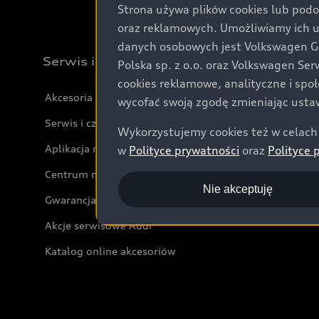
Strona używa plików cookies lub podo
oraz reklamowych. Umożliwiamy ich 
danych osobowych jest Volkswagen Gro
Serwis i akcesoria
Polska sp. z o.o. oraz Volkswagen Se
cookies reklamowe, analityczne i spo
Akcesoria
wycofać swoją zgodę zmieniając ustaw
Serwis i części
Wykorzystujemy cookies też w celach 
Aplikacja myAudi i usługi cyfrowe
w
Polityce prywatności
oraz
Polityce 
Centrum napraw powypadkowych
Nie akceptuję
Gwarancja
Akcje serwisowe Audi
Katalog online akcesoriów