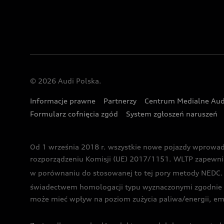
© 2026 Audi Polska.
Informacje prawne
Partnerzy
Centrum Medialne Aud
Formularz cofnięcia zgód
System zgłoszeń naruszeń
Od 1 września 2018 r. wszystkie nowe pojazdy wprowa
rozporządzeniu Komisji (UE) 2017/1151. WLTP zapewnia ba
w porównaniu do stosowanej to tej pory metody NEDC. P
świadectwem homologacji typu wyznaczonymi zgodnie z
może mieć wpływ na poziom zużycia paliwa/energii, em