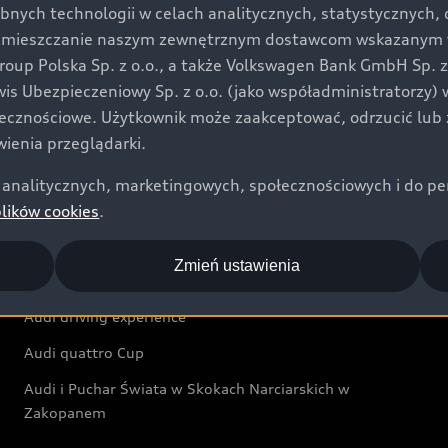
bnych technologii w celach analitycznych, statystycznych,
Audi exclusive
umieszczanie naszym zewnętrznym dostawcom wskazanym w 
up Polska Sp. z o.o., a także Volkswagen Bank GmbH Sp. z o
Świat Audi
rwis Ubezpieczeniowy Sp. z o.o. (jako współadministratorzy
łecznościowe. Użytkownik może zaakceptować, odrzucić lub 
Aktualności i historie postępu
ienia przeglądarki.
Audi Revolut F1® Team
analitycznych, marketingowych, społecznościowych i do perso
Audi Nuvolari
plików cookies
.
Audi Sport Festiwal
Zmień ustawienia
Audi i Muzeum Sztuki Nowoczesnej w Warszawie
Audi driving experience
Audi quattro Cup
Audi i Puchar Świata w Skokach Narciarskich w
Zakopanem