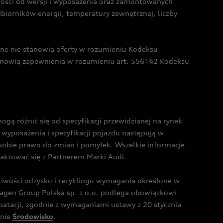
żności od wersji i wyposażenia oraz zamontowanych
dbiorników energii, temperatury zewnętrznej, liczby
czne nie stanowią oferty w rozumieniu Kodeksu
tanowią zapewnienia w rozumieniu art. 5561§2 Kodeksu
 różnić się od specyfikacji przewidzianej na rynek
wyposażenia i specyfikacji pojazdu następują w
sobie prawo do zmian i pomyłek. Wszelkie informacje
taktować się z Partnerem Marki Audi.
wości odzysku i recyklingu wymagania określone w
gen Group Polska sp. z o.o. podlega obowiązkowi
tacji, zgodnie z wymaganiami ustawy z 20 stycznia
onie
Środowisko
.