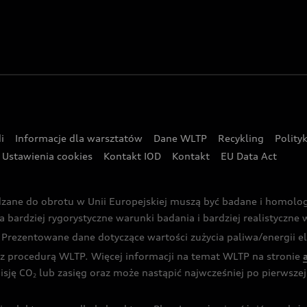
i
Informacje dla warsztatów
Dane WLTP
Recykling
Polity
Ustawienia cookies
Kontakt IOD
Kontakt
EU Data Act
dzane do obrotu w Unii Europejskiej muszą być badane i homol
rdziej rygorystyczne warunki badania i bardziej realistyczne wa
rezentowane dane dotyczące wartości zużycia paliwa/energii ele
 procedurą WLTP. Więcej informacji na temat WLTP na stronie
isję CO
lub zasięg oraz może nastąpić najwcześniej po pierwszej 
2