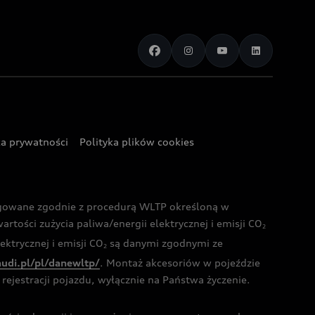
ka prywatności
Polityka plików cookies
ogowane zgodnie z procedurą WLTP określoną w
rtości zużycia paliwa/energii elektrycznej i emisji CO
2
ktrycznej i emisji CO
są danymi zgodnymi ze
2
audi.pl/pl/danewltp/
. Montaż akcesoriów w pojeździe
rejestracji pojazdu, wyłącznie na Państwa życzenie.