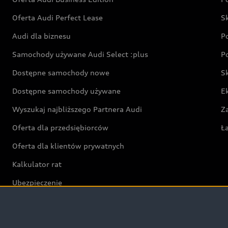
Oferta Audi Perfect Lease
S
Audi dla biznesu
P
Samochody używane Audi Select :plus
P
Dostępne samochody nowe
S
Dostępne samochody używane
E
Wyszukaj najbliższego Partnera Audi
Z
Oferta dla przedsiębiorców
Ł
Oferta dla klientów prywatnych
Kalkulator rat
Ubezpieczenie
Świat Audi RS
Audi driving experience