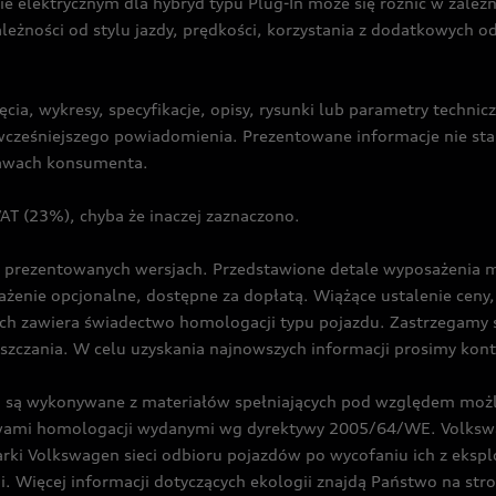
ie elektrycznym dla hybryd typu Plug-In może się różnić w zale
ależności od stylu jazdy, prędkości, korzystania z dodatkowych o
cia, wykresy, specyfikacje, opisy, rysunki lub parametry techni
z wcześniejszego powiadomienia. Prezentowane informacje nie s
prawach konsumenta.
T (23%), chyba że inaczej zaznaczono.
prezentowanych wersjach. Przedstawione detale wyposażenia mogą
żenie opcjonalne, dostępne za dopłatą. Wiążące ustalenie ceny, 
ch zawiera świadectwo homologacji typu pojazdu. Zastrzegamy 
eszczania. W celu uzyskania najnowszych informacji prosimy kon
są wykonywane z materiałów spełniających pod względem możli
twami homologacji wydanymi wg dyrektywy 2005/64/WE. Volkswa
Volkswagen sieci odbioru pojazdów po wycofaniu ich z eksploa
i. Więcej informacji dotyczących ekologii znajdą Państwo na str