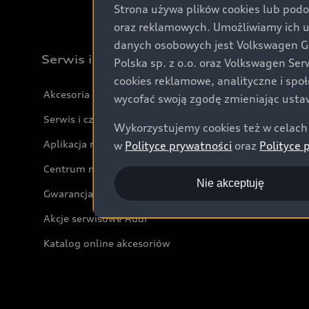
Strona używa plików cookies lub podo
oraz reklamowych. Umożliwiamy ich 
danych osobowych jest Volkswagen Gro
Serwis i akcesoria
Polska sp. z o.o. oraz Volkswagen Se
cookies reklamowe, analityczne i spo
Akcesoria
wycofać swoją zgodę zmieniając ustaw
Serwis i części
Wykorzystujemy cookies też w celach 
Aplikacja myAudi i usługi cyfrowe
w
Polityce prywatności
oraz
Polityce 
Centrum napraw powypadkowych
Nie akceptuję
Gwarancja
Akcje serwisowe Audi
Katalog online akcesoriów