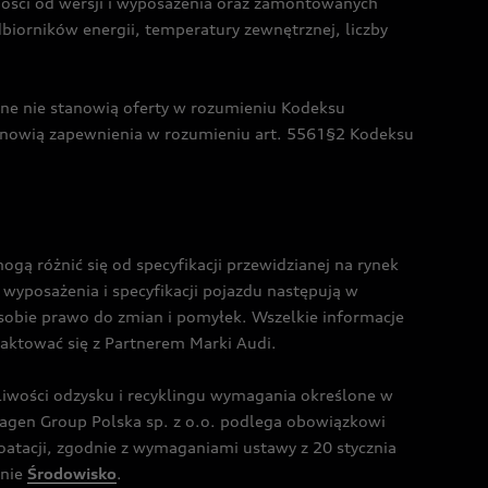
żności od wersji i wyposażenia oraz zamontowanych
dbiorników energii, temperatury zewnętrznej, liczby
czne nie stanowią oferty w rozumieniu Kodeksu
tanowią zapewnienia w rozumieniu art. 5561§2 Kodeksu
 różnić się od specyfikacji przewidzianej na rynek
wyposażenia i specyfikacji pojazdu następują w
sobie prawo do zmian i pomyłek. Wszelkie informacje
taktować się z Partnerem Marki Audi.
wości odzysku i recyklingu wymagania określone w
gen Group Polska sp. z o.o. podlega obowiązkowi
tacji, zgodnie z wymaganiami ustawy z 20 stycznia
onie
Środowisko
.