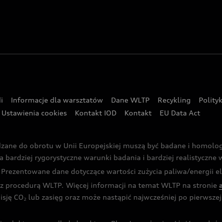
i
Informacje dla warsztatów
Dane WLTP
Recykling
Polity
Ustawienia cookies
Kontakt IOD
Kontakt
EU Data Act
dzane do obrotu w Unii Europejskiej muszą być badane i homol
rdziej rygorystyczne warunki badania i bardziej realistyczne wa
rezentowane dane dotyczące wartości zużycia paliwa/energii ele
 procedurą WLTP. Więcej informacji na temat WLTP na stronie
isję CO
lub zasięg oraz może nastąpić najwcześniej po pierwszej 
2