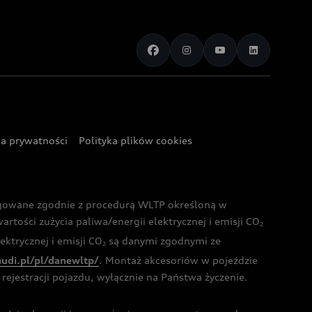
ka prywatności
Polityka plików cookies
ogowane zgodnie z procedurą WLTP określoną w
rtości zużycia paliwa/energii elektrycznej i emisji CO
2
ktrycznej i emisji CO
są danymi zgodnymi ze
2
audi.pl/pl/danewltp/
. Montaż akcesoriów w pojeździe
rejestracji pojazdu, wyłącznie na Państwa życzenie.