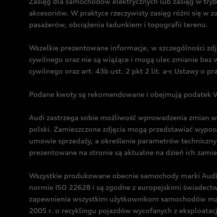
Zasięg dla samochodów elektrycznych lub zasięg w tryb
akcesoriów. W praktyce rzeczywisty zasięg różni się w z
pasażerów, obciążenia ładunkiem i topografii terenu.
Wszelkie prezentowane informacje, w szczególności zdję
cywilnego oraz nie są wiążące i mogą ulec zmianie be
cywilnego oraz art. 43b ust. 2 pkt 2 lit. a-c Ustawy o 
Podane kwoty są rekomendowane i obejmują podatek VA
Audi zastrzega sobie możliwość wprowadzenia zmian w 
polski. Zamieszczone zdjęcia mogą przedstawiać wyposa
umowie sprzedaży, a określenie parametrów techniczny
prezentowane na stronie są aktualne na dzień ich zami
Wszystkie produkowane obecnie samochody marki Audi 
normie ISO 22628 i są zgodne z europejskimi świadec
zapewnienia wszystkim użytkownikom samochodów marki 
2005 r. o recyklingu pojazdów wycofanych z eksploatacj