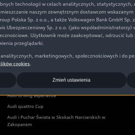
bnych technologii w celach analitycznych, statystycznych,
Audi exclusive
umieszczanie naszym zewnętrznym dostawcom wskazanym w 
up Polska Sp. z o.o., a także Volkswagen Bank GmbH Sp. z o
Świat Audi
rwis Ubezpieczeniowy Sp. z o.o. (jako współadministratorzy
łecznościowe. Użytkownik może zaakceptować, odrzucić lub 
Aktualności i historie postępu
ienia przeglądarki.
Audi Revolut F1® Team
analitycznych, marketingowych, społecznościowych i do perso
Audi Nuvolari
plików cookies
.
Audi Sport Festiwal
Zmień ustawienia
Audi i Muzeum Sztuki Nowoczesnej w Warszawie
Audi driving experience
Audi quattro Cup
Audi i Puchar Świata w Skokach Narciarskich w
Zakopanem