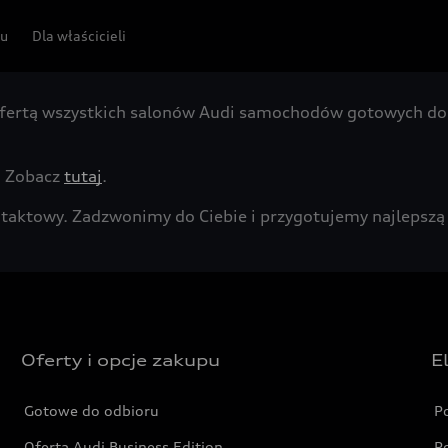
pu
Dla właścicieli
fertą wszystkich salonów Audi samochodów gotowych do 
. Zobacz
tutaj
.
kontaktowy. Zadzwonimy do Ciebie i przygotujemy najleps
Oferty i opcje zakupu
E
Gotowe do odbioru
P
Oferta Audi Business Edition
P