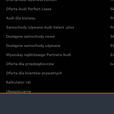
Oferta Audi Perfect Lease
S
Audi dla biznesu
P
Samochody używane Audi Select :plus
P
Dostępne samochody nowe
S
Dostępne samochody używane
E
Wyszukaj najbliższego Partnera Audi
Z
Oferta dla przedsiębiorców
Ł
Oferta dla klientów prywatnych
Kalkulator rat
Ubezpieczenie
Świat Audi RS
Audi driving experience