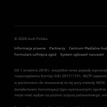
© 2026 Audi Polska.
Informacje prawne
Partnerzy
Centrum Medialne Aud
Formularz cofnięcia zgód
System zgłoszeń naruszeń
Od 1 września 2018 r. wszystkie nowe pojazdy wprowa
rozporządzeniu Komisji (UE) 2017/1151. WLTP zapewnia ba
w porównaniu do stosowanej to tej pory metody NEDC. P
świadectwem homologacji typu wyznaczonymi zgodnie z
może mieć wpływ na poziom zużycia paliwa/energii, em