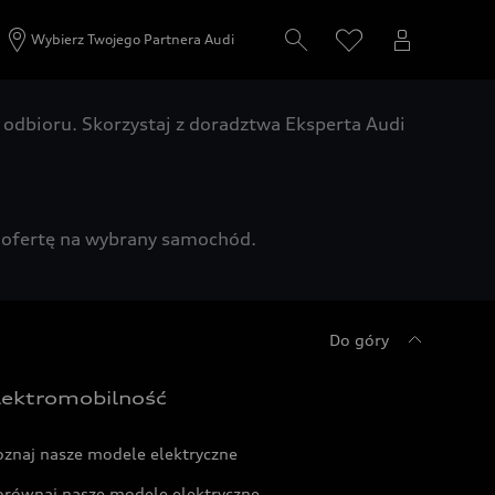
Wybierz Twojego Partnera Audi
odbioru. Skorzystaj z doradztwa Eksperta Audi
zą ofertę na wybrany samochód.
Do góry
lektromobilność
oznaj nasze modele elektryczne
orównaj nasze modele elektryczne