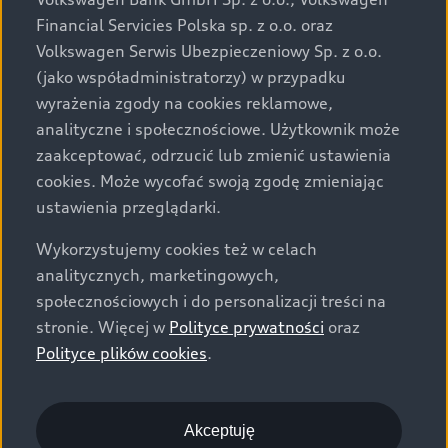
za dopłatą. Wiążące ustalenie ceny, wyposażenia i
Financial Servicies Polska sp. z o.o. oraz
specyfikacji pojazdu następują w umowie sprzedaży, a
Volkswagen Serwis Ubezpieczeniowy Sp. z o.o.
określenie parametrów technicznych zawiera
(jako współadministratorzy) w przypadku
świadectwo homologacji typu pojazdu. Zastrzegamy
wyrażenia zgody na cookies reklamowe,
sobie prawo do zmian i pomyłek. Wszelkie informacje
analityczne i społecznościowe. Użytkownik może
prezentowane na stronie są aktualne na dzień ich
zaakceptować, odrzucić lub zmienić ustawienia
zamieszczania. W celu uzyskania najnowszych
cookies. Może wycofać swoją zgodę zmieniając
informacji prosimy kontaktować się z Partnerem Marki
ustawienia przeglądarki.
Audi.
Wykorzystujemy cookies też w celach
Wszystkie produkowane obecnie samochody marki Audi
analitycznych, marketingowych,
są wykonywane z materiałów spełniających pod
społecznościowych i do personalizacji treści na
względem możliwości odzysku i recyklingu wymagania
stronie. Więcej w
Polityce prywatności
oraz
określone w normie ISO 22628 i są zgodne z
Polityce plików cookies
.
europejskimi świadectwami homologacji wydanymi wg
dyrektywy 2005/64/WE. Volkswagen Group Polska sp. z
o.o. podlega obowiązkowi zapewnienia wszystkim
użytkownikom samochodów marki Volkswagen sieci
Akceptuję