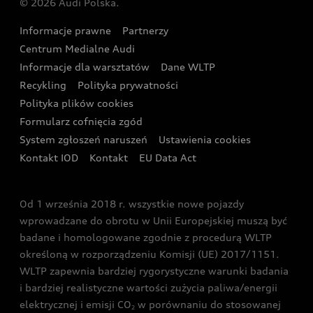
© 2026 Audi Polska.
Gwarancja
Wyszukaj najbliższego Partnera Audi
Audi Sport Festiwal
Eksperci elektromobilności Audi
Informacje prawne
Partnerzy
Akcje serwisowe Audi
Oferta dla przedsiębiorców
Audi i Muzeum Sztuki Nowoczesnej w Warszawie
Centrum Medialne Audi
Zasięg
Katalog online akcesoriów
Oferta dla klientów prywatnych
Informacje dla warsztatów
Dane WLTP
Audi driving experience
Ładowanie
Recykling
Polityka prywatności
Kalkulator rat
Audi quattro Cup
Polityka plików cookies
Formularz cofnięcia zgód
Ubezpieczenie
Audi i Puchar Świata w Skokach Narciarskich w
System zgłoszeń naruszeń
Ustawienia cookies
Zakopanem
Świat Audi RS
Kontakt IOD
Kontakt
EU Data Act
Audi driving experience
Od 1 września 2018 r. wszystkie nowe pojazdy
Audi exclusive
wprowadzane do obrotu w Unii Europejskiej muszą być
badane i homologowane zgodnie z procedurą WLTP
określoną w rozporządzeniu Komisji (UE) 2017/1151.
WLTP zapewnia bardziej rygorystyczne warunki badania
i bardziej realistyczne wartości zużycia paliwa/energii
elektrycznej i emisji CO
w porównaniu do stosowanej
2