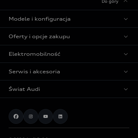
Do góry
Modele i konfiguracja
Oferty i opcje zakupu
Wszystkie modele Audi
Modele elektryczne Audi
Elektromobilność
Gotowe do odbioru
Modele Audi plug-in hybrid
Oferta Audi Business Edition
Serwis i akcesoria
Poznaj nasze modele elektryczne
Modele Audi SUV
Oferta Audi Perfect Lease
Porównaj nasze modele elektryczne
Modele Audi RS
Świat Audi
Akcesoria
Audi dla biznesu
Skonfiguruj swoje Audi z napędem elektrycznym
Skonfiguruj swoje Audi
Serwis i części
Samochody używane Audi Select :plus
Aktualności i historie postępu
Poznaj nasze modele plug-in hybrid
Porównaj modele Audi
Aplikacja myAudi i usługi cyfrowe
Dostępne samochody nowe
Audi Revolut F1® Team
Porównaj nasze modele plug-in hybrid
Umów się na jazdę testową
Centrum napraw powypadkowych
Dostępne samochody używane
Audi Nuvolari
Skonfiguruj swoje Audi z napędem plug-in hybrid
Skonfiguruj swój model z Ekspertem Audi