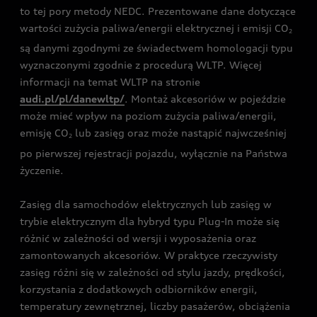
to tej pory metody NEDC. Prezentowane dane dotyczące
wartości zużycia paliwa/energii elektrycznej i emisji CO
2
są danymi zgodnymi ze świadectwem homologacji typu
wyznaczonymi zgodnie z procedurą WLTP. Więcej
informacji na temat WLTP na stronie
audi.pl/pl/danewltp/
. Montaż akcesoriów w pojeździe
może mieć wpływ na poziom zużycia paliwa/energii,
emisję CO
lub zasięg oraz może nastąpić najwcześniej
2
po pierwszej rejestracji pojazdu, wyłącznie na Państwa
życzenie.
Zasięg dla samochodów elektrycznych lub zasięg w
trybie elektrycznym dla hybryd typu Plug-In może się
różnić w zależności od wersji i wyposażenia oraz
zamontowanych akcesoriów. W praktyce rzeczywisty
zasięg różni się w zależności od stylu jazdy, prędkości,
korzystania z dodatkowych odbiorników energii,
temperatury zewnętrznej, liczby pasażerów, obciążenia