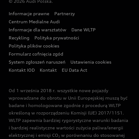
© 2026 Audi Polska.
Gwarancja
Wyszukaj najbliższego Partnera Audi
Audi Sport Festiwal
Eksperci elektromobilności Audi
Informacje prawne
Partnerzy
Akcje serwisowe Audi
Oferta dla przedsiębiorców
Audi i Muzeum Sztuki Nowoczesnej w Warszawie
Centrum Medialne Audi
Zasięg
Katalog online akcesoriów
Oferta dla klientów prywatnych
Informacje dla warsztatów
Dane WLTP
Audi driving experience
Ładowanie
Recykling
Polityka prywatności
Kalkulator rat
Audi quattro Cup
Polityka plików cookies
Formularz cofnięcia zgód
Ubezpieczenie
Audi i Puchar Świata w Skokach Narciarskich w
System zgłoszeń naruszeń
Ustawienia cookies
Zakopanem
Świat Audi RS
Kontakt IOD
Kontakt
EU Data Act
Audi driving experience
Od 1 września 2018 r. wszystkie nowe pojazdy
Audi exclusive
wprowadzane do obrotu w Unii Europejskiej muszą być
badane i homologowane zgodnie z procedurą WLTP
określoną w rozporządzeniu Komisji (UE) 2017/1151.
WLTP zapewnia bardziej rygorystyczne warunki badania
i bardziej realistyczne wartości zużycia paliwa/energii
elektrycznej i emisji CO
w porównaniu do stosowanej
2