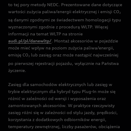
to tej pory metody NEDC. Prezentowane dane dotyczące
wartości zużycia paliwa/energii elektrycznej i emisji CO
2
są danymi zgodnymi ze świadectwem homologacji typu
wyznaczonymi zgodnie z procedurą WLTP. Więcej
informacji na temat WLTP na stronie
audi.pl/pl/danewltp/
. Montaż akcesoriów w pojeździe
może mieć wpływ na poziom zużycia paliwa/energii,
emisję CO
lub zasięg oraz może nastąpić najwcześniej
2
po pierwszej rejestracji pojazdu, wyłącznie na Państwa
życzenie.
Zasięg dla samochodów elektrycznych lub zasięg w
trybie elektrycznym dla hybryd typu Plug-In może się
różnić w zależności od wersji i wyposażenia oraz
zamontowanych akcesoriów. W praktyce rzeczywisty
zasięg różni się w zależności od stylu jazdy, prędkości,
korzystania z dodatkowych odbiorników energii,
temperatury zewnętrznej, liczby pasażerów, obciążenia