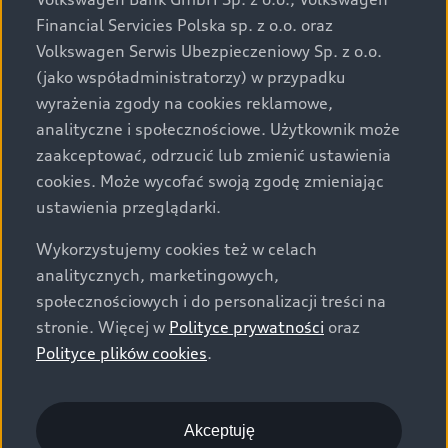
za dopłatą. Wiążące ustalenie ceny, wyposażenia i
Financial Servicies Polska sp. z o.o. oraz
specyfikacji pojazdu następują w umowie sprzedaży, a
Volkswagen Serwis Ubezpieczeniowy Sp. z o.o.
określenie parametrów technicznych zawiera
(jako współadministratorzy) w przypadku
świadectwo homologacji typu pojazdu. Zastrzegamy
wyrażenia zgody na cookies reklamowe,
sobie prawo do zmian i pomyłek. Wszelkie informacje
analityczne i społecznościowe. Użytkownik może
prezentowane na stronie są aktualne na dzień ich
zaakceptować, odrzucić lub zmienić ustawienia
zamieszczania. W celu uzyskania najnowszych
cookies. Może wycofać swoją zgodę zmieniając
informacji prosimy kontaktować się z Partnerem Marki
ustawienia przeglądarki.
Audi.
Wykorzystujemy cookies też w celach
Wszystkie produkowane obecnie samochody marki Audi
analitycznych, marketingowych,
są wykonywane z materiałów spełniających pod
społecznościowych i do personalizacji treści na
względem możliwości odzysku i recyklingu wymagania
stronie. Więcej w
Polityce prywatności
oraz
określone w normie ISO 22628 i są zgodne z
Polityce plików cookies
.
europejskimi świadectwami homologacji wydanymi wg
dyrektywy 2005/64/WE. Volkswagen Group Polska sp. z
o.o. podlega obowiązkowi zapewnienia wszystkim
użytkownikom samochodów marki Volkswagen sieci
Akceptuję