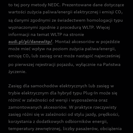
to tej pory metody NEDC. Prezentowane dane dotyczące
wartości zużycia paliwa/energii elektrycznej i emisji CO
2
są danymi zgodnymi ze świadectwem homologacji typu
wyznaczonymi zgodnie z procedurą WLTP. Więcej
informacji na temat WLTP na stronie
audi.pl/pl/danewltp/
. Montaż akcesoriów w pojeździe
może mieć wpływ na poziom zużycia paliwa/energii,
emisję CO
lub zasięg oraz może nastąpić najwcześniej
2
po pierwszej rejestracji pojazdu, wyłącznie na Państwa
życzenie.
Zasięg dla samochodów elektrycznych lub zasięg w
trybie elektrycznym dla hybryd typu Plug-In może się
różnić w zależności od wersji i wyposażenia oraz
zamontowanych akcesoriów. W praktyce rzeczywisty
zasięg różni się w zależności od stylu jazdy, prędkości,
korzystania z dodatkowych odbiorników energii,
temperatury zewnętrznej, liczby pasażerów, obciążenia