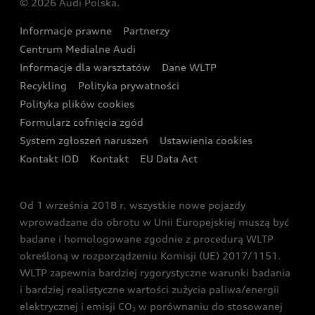
© 2026 Audi Polska.
Gwarancja
Wyszukaj najbliższego Partnera Audi
Audi Sport Festiwal
Eksperci elektromobilności Audi
Informacje prawne
Partnerzy
Akcje serwisowe Audi
Oferta dla przedsiębiorców
Audi i Muzeum Sztuki Nowoczesnej w Warszawie
Centrum Medialne Audi
Zasięg
Katalog online akcesoriów
Oferta dla klientów prywatnych
Informacje dla warsztatów
Dane WLTP
Audi driving experience
Ładowanie
Recykling
Polityka prywatności
Kalkulator rat
Audi quattro Cup
Polityka plików cookies
Formularz cofnięcia zgód
Ubezpieczenie
Audi i Puchar Świata w Skokach Narciarskich w
System zgłoszeń naruszeń
Ustawienia cookies
Zakopanem
Świat Audi RS
Kontakt IOD
Kontakt
EU Data Act
Audi driving experience
Od 1 września 2018 r. wszystkie nowe pojazdy
Audi exclusive
wprowadzane do obrotu w Unii Europejskiej muszą być
badane i homologowane zgodnie z procedurą WLTP
określoną w rozporządzeniu Komisji (UE) 2017/1151.
WLTP zapewnia bardziej rygorystyczne warunki badania
i bardziej realistyczne wartości zużycia paliwa/energii
elektrycznej i emisji CO
w porównaniu do stosowanej
2