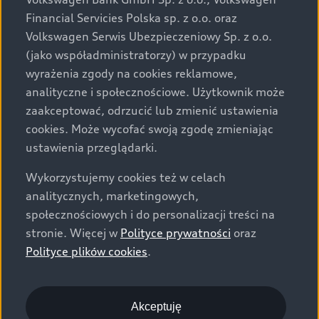
za dopłatą. Wiążące ustalenie ceny, wyposażenia i
Financial Servicies Polska sp. z o.o. oraz
specyfikacji pojazdu następują w umowie sprzedaży, a
Volkswagen Serwis Ubezpieczeniowy Sp. z o.o.
określenie parametrów technicznych zawiera
(jako współadministratorzy) w przypadku
świadectwo homologacji typu pojazdu. Zastrzegamy
wyrażenia zgody na cookies reklamowe,
sobie prawo do zmian i pomyłek. Wszelkie informacje
analityczne i społecznościowe. Użytkownik może
prezentowane na stronie są aktualne na dzień ich
zaakceptować, odrzucić lub zmienić ustawienia
zamieszczania. W celu uzyskania najnowszych
cookies. Może wycofać swoją zgodę zmieniając
informacji prosimy kontaktować się z Partnerem Marki
ustawienia przeglądarki.
Audi.
Wykorzystujemy cookies też w celach
Wszystkie produkowane obecnie samochody marki Audi
analitycznych, marketingowych,
są wykonywane z materiałów spełniających pod
społecznościowych i do personalizacji treści na
względem możliwości odzysku i recyklingu wymagania
stronie. Więcej w
Polityce prywatności
oraz
określone w normie ISO 22628 i są zgodne z
Polityce plików cookies
.
europejskimi świadectwami homologacji wydanymi wg
dyrektywy 2005/64/WE. Volkswagen Group Polska sp. z
o.o. podlega obowiązkowi zapewnienia wszystkim
użytkownikom samochodów marki Volkswagen sieci
Akceptuję