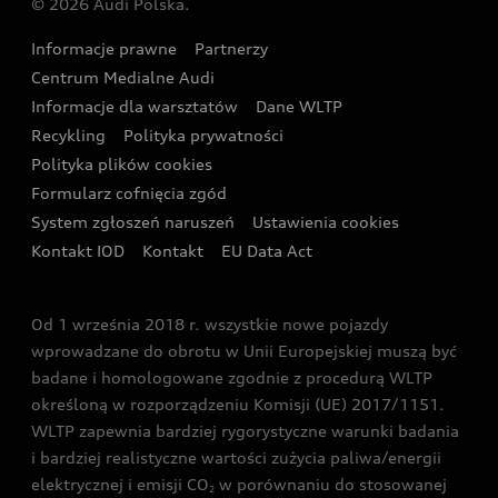
© 2026 Audi Polska.
Gwarancja
Wyszukaj najbliższego Partnera Audi
Audi Sport Festiwal
Eksperci elektromobilności Audi
Informacje prawne
Partnerzy
Akcje serwisowe Audi
Oferta dla przedsiębiorców
Audi i Muzeum Sztuki Nowoczesnej w Warszawie
Centrum Medialne Audi
Zasięg
Katalog online akcesoriów
Oferta dla klientów prywatnych
Informacje dla warsztatów
Dane WLTP
Audi driving experience
Ładowanie
Recykling
Polityka prywatności
Kalkulator rat
Audi quattro Cup
Polityka plików cookies
Formularz cofnięcia zgód
Ubezpieczenie
Audi i Puchar Świata w Skokach Narciarskich w
System zgłoszeń naruszeń
Ustawienia cookies
Zakopanem
Świat Audi RS
Kontakt IOD
Kontakt
EU Data Act
Audi driving experience
Od 1 września 2018 r. wszystkie nowe pojazdy
Audi exclusive
wprowadzane do obrotu w Unii Europejskiej muszą być
badane i homologowane zgodnie z procedurą WLTP
określoną w rozporządzeniu Komisji (UE) 2017/1151.
WLTP zapewnia bardziej rygorystyczne warunki badania
i bardziej realistyczne wartości zużycia paliwa/energii
elektrycznej i emisji CO
w porównaniu do stosowanej
2