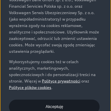
za dopłatą. Wiążące ustalenie ceny, wyposażenia i
Financial Servicies Polska sp. z o.o. oraz
specyfikacji pojazdu następują w umowie sprzedaży, a
Volkswagen Serwis Ubezpieczeniowy Sp. z o.o.
określenie parametrów technicznych zawiera
(jako współadministratorzy) w przypadku
świadectwo homologacji typu pojazdu. Zastrzegamy
wyrażenia zgody na cookies reklamowe,
sobie prawo do zmian i pomyłek. Wszelkie informacje
analityczne i społecznościowe. Użytkownik może
prezentowane na stronie są aktualne na dzień ich
zaakceptować, odrzucić lub zmienić ustawienia
zamieszczania. W celu uzyskania najnowszych
cookies. Może wycofać swoją zgodę zmieniając
informacji prosimy kontaktować się z Partnerem Marki
ustawienia przeglądarki.
Audi.
Wykorzystujemy cookies też w celach
Wszystkie produkowane obecnie samochody marki Audi
analitycznych, marketingowych,
są wykonywane z materiałów spełniających pod
społecznościowych i do personalizacji treści na
względem możliwości odzysku i recyklingu wymagania
stronie. Więcej w
Polityce prywatności
oraz
określone w normie ISO 22628 i są zgodne z
Polityce plików cookies
.
europejskimi świadectwami homologacji wydanymi wg
dyrektywy 2005/64/WE. Volkswagen Group Polska sp. z
o.o. podlega obowiązkowi zapewnienia wszystkim
użytkownikom samochodów marki Volkswagen sieci
Akceptuję