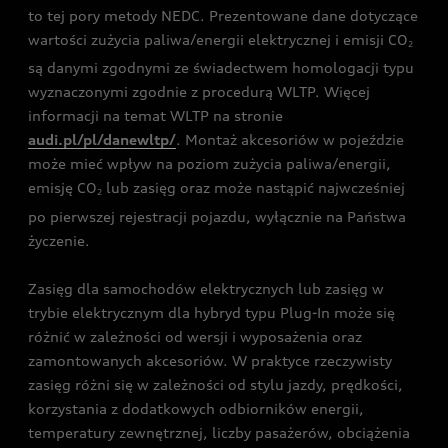
to tej pory metody NEDC. Prezentowane dane dotyczące
wartości zużycia paliwa/energii elektrycznej i emisji CO
2
są danymi zgodnymi ze świadectwem homologacji typu
wyznaczonymi zgodnie z procedurą WLTP. Więcej
informacji na temat WLTP na stronie
audi.pl/pl/danewltp/
. Montaż akcesoriów w pojeździe
może mieć wpływ na poziom zużycia paliwa/energii,
emisję CO
lub zasięg oraz może nastąpić najwcześniej
2
po pierwszej rejestracji pojazdu, wyłącznie na Państwa
życzenie.
Zasięg dla samochodów elektrycznych lub zasięg w
trybie elektrycznym dla hybryd typu Plug-In może się
różnić w zależności od wersji i wyposażenia oraz
zamontowanych akcesoriów. W praktyce rzeczywisty
zasięg różni się w zależności od stylu jazdy, prędkości,
korzystania z dodatkowych odbiorników energii,
temperatury zewnętrznej, liczby pasażerów, obciążenia