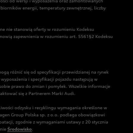
żności od wersji i wyposażenia oraz zamontowanych
dbiorników energii, temperatury zewnętrznej, liczby
czne nie stanowią oferty w rozumieniu Kodeksu
tanowią zapewnienia w rozumieniu art. 5561§2 Kodeksu
 różnić się od specyfikacji przewidzianej na rynek
wyposażenia i specyfikacji pojazdu następują w
sobie prawo do zmian i pomyłek. Wszelkie informacje
taktować się z Partnerem Marki Audi.
wości odzysku i recyklingu wymagania określone w
gen Group Polska sp. z o.o. podlega obowiązkowi
tacji, zgodnie z wymaganiami ustawy z 20 stycznia
onie
Środowisko
.