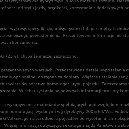
ie elektrycznym dla hybryd typu Plug-In może się różnić w zale
ależności od stylu jazdy, prędkości, korzystania z dodatkowych o
cia, wykresy, specyfikacje, opisy, rysunki lub parametry techni
z wcześniejszego powiadomienia. Prezentowane informacje nie s
prawach konsumenta.
T (23%), chyba że inaczej zaznaczono.
prezentowanych wersjach. Przedstawione detale wyposażenia mogą
żenie opcjonalne, dostępne za dopłatą. Wiążące ustalenie ceny, 
ch zawiera świadectwo homologacji typu pojazdu. Zastrzegamy 
eszczania. W celu uzyskania najnowszych informacji prosimy kon
są wykonywane z materiałów spełniających pod względem możli
twami homologacji wydanymi wg dyrektywy 2005/64/WE. Volkswa
Volkswagen sieci odbioru pojazdów po wycofaniu ich z eksploa
i. Więcej informacji dotyczących ekologii znajdą Państwo na str