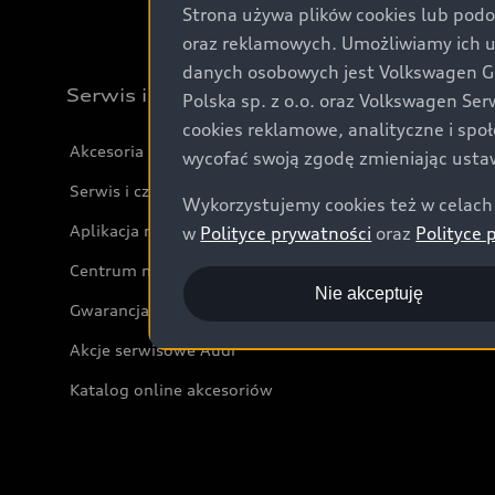
Strona używa plików cookies lub podo
oraz reklamowych. Umożliwiamy ich 
danych osobowych jest Volkswagen Gro
Serwis i akcesoria
Polska sp. z o.o. oraz Volkswagen Se
cookies reklamowe, analityczne i spo
Akcesoria
wycofać swoją zgodę zmieniając ustaw
Serwis i części
Wykorzystujemy cookies też w celach 
Aplikacja myAudi i usługi cyfrowe
w
Polityce prywatności
oraz
Polityce 
Centrum napraw powypadkowych
Nie akceptuję
Gwarancja
Akcje serwisowe Audi
Katalog online akcesoriów