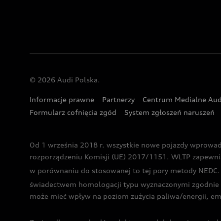
© 2026 Audi Polska.
Informacje prawne
Partnerzy
Centrum Medialne Aud
Formularz cofnięcia zgód
System zgłoszeń naruszeń
Od 1 września 2018 r. wszystkie nowe pojazdy wprowa
rozporządzeniu Komisji (UE) 2017/1151. WLTP zapewnia ba
w porównaniu do stosowanej to tej pory metody NEDC. P
świadectwem homologacji typu wyznaczonymi zgodnie z
może mieć wpływ na poziom zużycia paliwa/energii, em