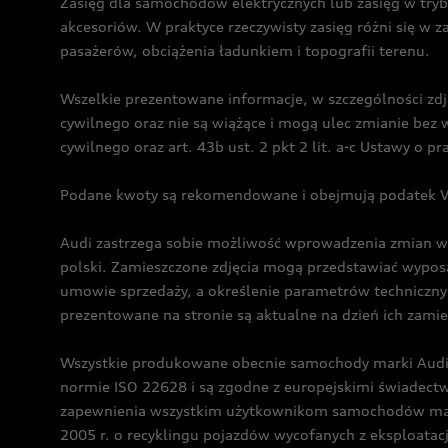
Zasięg dla samochodów elektrycznych lub zasięg w tryb
akcesoriów. W praktyce rzeczywisty zasięg różni się w z
pasażerów, obciążenia ładunkiem i topografii terenu.
Wszelkie prezentowane informacje, w szczególności zdję
cywilnego oraz nie są wiążące i mogą ulec zmianie be
cywilnego oraz art. 43b ust. 2 pkt 2 lit. a-c Ustawy o 
Podane kwoty są rekomendowane i obejmują podatek VA
Audi zastrzega sobie możliwość wprowadzenia zmian w 
polski. Zamieszczone zdjęcia mogą przedstawiać wyposa
umowie sprzedaży, a określenie parametrów techniczny
prezentowane na stronie są aktualne na dzień ich zami
Wszystkie produkowane obecnie samochody marki Audi 
normie ISO 22628 i są zgodne z europejskimi świadec
zapewnienia wszystkim użytkownikom samochodów marki 
2005 r. o recyklingu pojazdów wycofanych z eksploatacj