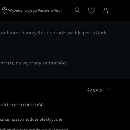
Wybierz Twojego Partnera Audi
odbioru. Skorzystaj z doradztwa Eksperta Audi
zą ofertę na wybrany samochód.
Do góry
lektromobilność
oznaj nasze modele elektryczne
orównaj nasze modele elektryczne