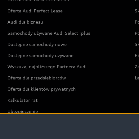
Oferta Audi Perfect Lease
S
Audi dla biznesu
P
Samochody używane Audi Select :plus
P
Dostępne samochody nowe
S
Dostępne samochody używane
E
Wyszukaj najbliższego Partnera Audi
Z
Oferta dla przedsiębiorców
Ł
Oferta dla klientów prywatnych
Kalkulator rat
Ubezpieczenie
Świat Audi RS
Audi driving experience