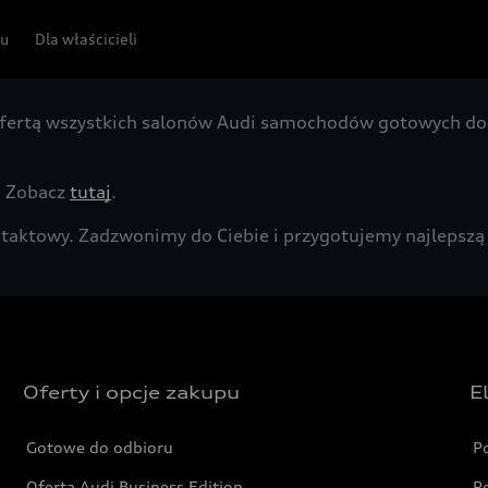
pu
Dla właścicieli
fertą wszystkich salonów Audi samochodów gotowych do 
. Zobacz
tutaj
.
kontaktowy. Zadzwonimy do Ciebie i przygotujemy najleps
Oferty i opcje zakupu
E
Gotowe do odbioru
P
Oferta Audi Business Edition
P