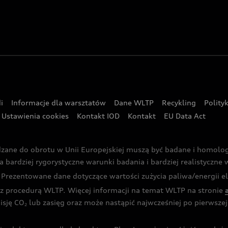
i
Informacje dla warsztatów
Dane WLTP
Recykling
Polity
Ustawienia cookies
Kontakt IOD
Kontakt
EU Data Act
dzane do obrotu w Unii Europejskiej muszą być badane i homol
rdziej rygorystyczne warunki badania i bardziej realistyczne wa
rezentowane dane dotyczące wartości zużycia paliwa/energii ele
 procedurą WLTP. Więcej informacji na temat WLTP na stronie
isję CO
lub zasięg oraz może nastąpić najwcześniej po pierwszej 
2