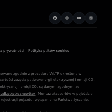
ka prywatności
Polityka plików cookies
ogowane zgodnie z procedurą WLTP określoną w
rtości zużycia paliwa/energii elektrycznej i emisji CO
2
ktrycznej i emisji CO
są danymi zgodnymi ze
2
audi.pl/pl/danewltp/
. Montaż akcesoriów w pojeździe
rejestracji pojazdu, wyłącznie na Państwa życzenie.