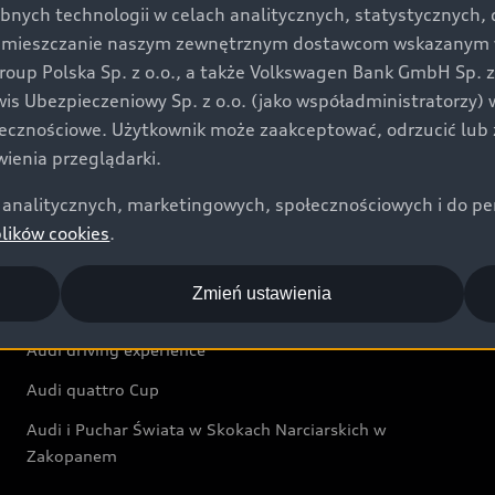
bnych technologii w celach analitycznych, statystycznych,
Audi exclusive
umieszczanie naszym zewnętrznym dostawcom wskazanym w 
up Polska Sp. z o.o., a także Volkswagen Bank GmbH Sp. z o
Świat Audi
rwis Ubezpieczeniowy Sp. z o.o. (jako współadministratorzy
łecznościowe. Użytkownik może zaakceptować, odrzucić lub 
Aktualności i historie postępu
ienia przeglądarki.
Audi Revolut F1® Team
analitycznych, marketingowych, społecznościowych i do perso
Audi Nuvolari
plików cookies
.
Audi Sport Festiwal
Zmień ustawienia
Audi i Muzeum Sztuki Nowoczesnej w Warszawie
Audi driving experience
Audi quattro Cup
Audi i Puchar Świata w Skokach Narciarskich w
Zakopanem