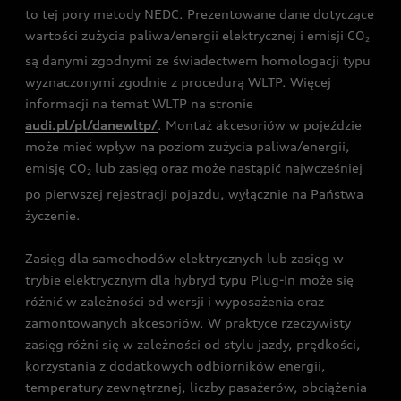
to tej pory metody NEDC. Prezentowane dane dotyczące
wartości zużycia paliwa/energii elektrycznej i emisji CO
2
są danymi zgodnymi ze świadectwem homologacji typu
wyznaczonymi zgodnie z procedurą WLTP. Więcej
informacji na temat WLTP na stronie
audi.pl/pl/danewltp/
. Montaż akcesoriów w pojeździe
może mieć wpływ na poziom zużycia paliwa/energii,
emisję CO
lub zasięg oraz może nastąpić najwcześniej
2
po pierwszej rejestracji pojazdu, wyłącznie na Państwa
życzenie.
Zasięg dla samochodów elektrycznych lub zasięg w
trybie elektrycznym dla hybryd typu Plug-In może się
różnić w zależności od wersji i wyposażenia oraz
zamontowanych akcesoriów. W praktyce rzeczywisty
zasięg różni się w zależności od stylu jazdy, prędkości,
korzystania z dodatkowych odbiorników energii,
temperatury zewnętrznej, liczby pasażerów, obciążenia