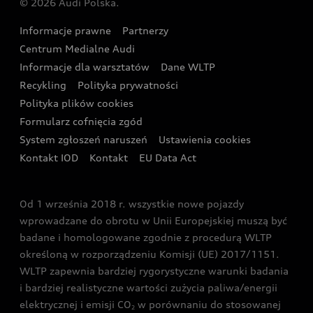
© 2026 Audi Polska.
Gwarancja
Wyszukaj najbliższego Partnera Audi
Audi Sport Festiwal
Eksperci elektromobilności Audi
Informacje prawne
Partnerzy
Akcje serwisowe Audi
Oferta dla przedsiębiorców
Audi i Muzeum Sztuki Nowoczesnej w Warszawie
Centrum Medialne Audi
Zasięg
Katalog online akcesoriów
Oferta dla klientów prywatnych
Informacje dla warsztatów
Dane WLTP
Audi driving experience
Ładowanie
Recykling
Polityka prywatności
Kalkulator rat
Audi quattro Cup
Polityka plików cookies
Formularz cofnięcia zgód
Ubezpieczenie
Audi i Puchar Świata w Skokach Narciarskich w
System zgłoszeń naruszeń
Ustawienia cookies
Zakopanem
Świat Audi RS
Kontakt IOD
Kontakt
EU Data Act
Audi driving experience
Od 1 września 2018 r. wszystkie nowe pojazdy
Audi exclusive
wprowadzane do obrotu w Unii Europejskiej muszą być
badane i homologowane zgodnie z procedurą WLTP
określoną w rozporządzeniu Komisji (UE) 2017/1151.
WLTP zapewnia bardziej rygorystyczne warunki badania
i bardziej realistyczne wartości zużycia paliwa/energii
elektrycznej i emisji CO
w porównaniu do stosowanej
2