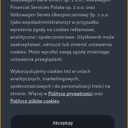
za dopłatą. Wiążące ustalenie ceny, wyposażenia i
Financial Servicies Polska sp. z o.o. oraz
specyfikacji pojazdu następują w umowie sprzedaży, a
Volkswagen Serwis Ubezpieczeniowy Sp. z o.o.
określenie parametrów technicznych zawiera
(jako współadministratorzy) w przypadku
świadectwo homologacji typu pojazdu. Zastrzegamy
wyrażenia zgody na cookies reklamowe,
sobie prawo do zmian i pomyłek. Wszelkie informacje
analityczne i społecznościowe. Użytkownik może
prezentowane na stronie są aktualne na dzień ich
zaakceptować, odrzucić lub zmienić ustawienia
zamieszczania. W celu uzyskania najnowszych
cookies. Może wycofać swoją zgodę zmieniając
informacji prosimy kontaktować się z Partnerem Marki
ustawienia przeglądarki.
Audi.
Wykorzystujemy cookies też w celach
Wszystkie produkowane obecnie samochody marki Audi
analitycznych, marketingowych,
są wykonywane z materiałów spełniających pod
społecznościowych i do personalizacji treści na
względem możliwości odzysku i recyklingu wymagania
stronie. Więcej w
Polityce prywatności
oraz
określone w normie ISO 22628 i są zgodne z
Polityce plików cookies
.
europejskimi świadectwami homologacji wydanymi wg
dyrektywy 2005/64/WE. Volkswagen Group Polska sp. z
o.o. podlega obowiązkowi zapewnienia wszystkim
użytkownikom samochodów marki Volkswagen sieci
Akceptuję