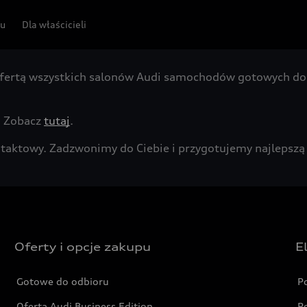
pu
Dla właścicieli
fertą wszystkich salonów Audi samochodów gotowych do 
. Zobacz
tutaj
.
kontaktowy. Zadzwonimy do Ciebie i przygotujemy najleps
Oferty i opcje zakupu
E
Gotowe do odbioru
P
Oferta Audi Business Edition
P