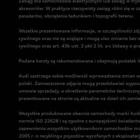
Zasięg dla samochodów elektrycznych lub zasięg w tryb
akcesoriów. W praktyce rzeczywisty zasięg różni się w z
pasażerów, obciążenia ładunkiem i topografii terenu.
Wszelkie prezentowane informacje, w szczególności zdję
cywilnego oraz nie są wiążące i mogą ulec zmianie be
cywilnego oraz art. 43b ust. 2 pkt 2 lit. a-c Ustawy o 
Podane kwoty są rekomendowane i obejmują podatek VA
Audi zastrzega sobie możliwość wprowadzenia zmian w 
polski. Zamieszczone zdjęcia mogą przedstawiać wyposa
umowie sprzedaży, a określenie parametrów techniczny
prezentowane na stronie są aktualne na dzień ich zami
Wszystkie produkowane obecnie samochody marki Audi 
normie ISO 22628 i są zgodne z europejskimi świadec
zapewnienia wszystkim użytkownikom samochodów marki 
2005 r. o recyklingu pojazdów wycofanych z eksploatacj