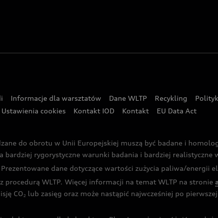
i
Informacje dla warsztatów
Dane WLTP
Recykling
Polity
Ustawienia cookies
Kontakt IOD
Kontakt
EU Data Act
dzane do obrotu w Unii Europejskiej muszą być badane i homol
rdziej rygorystyczne warunki badania i bardziej realistyczne wa
rezentowane dane dotyczące wartości zużycia paliwa/energii ele
 procedurą WLTP. Więcej informacji na temat WLTP na stronie
isję CO
lub zasięg oraz może nastąpić najwcześniej po pierwszej 
2