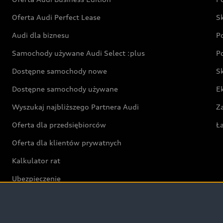
Oferta Audi Perfect Lease
S
Audi dla biznesu
P
Samochody używane Audi Select :plus
P
Dostępne samochody nowe
S
Dostępne samochody używane
E
Wyszukaj najbliższego Partnera Audi
Z
Oferta dla przedsiębiorców
Ł
Oferta dla klientów prywatnych
Kalkulator rat
Ubezpieczenie
Świat Audi RS
Audi driving experience