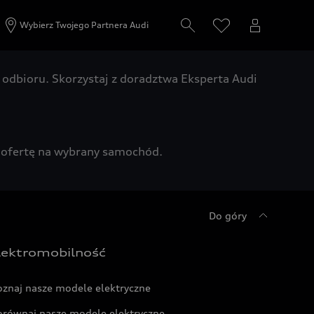
Wybierz Twojego Partnera Audi
odbioru. Skorzystaj z doradztwa Eksperta Audi
zą ofertę na wybrany samochód.
Do góry
lektromobilność
oznaj nasze modele elektryczne
orównaj nasze modele elektryczne