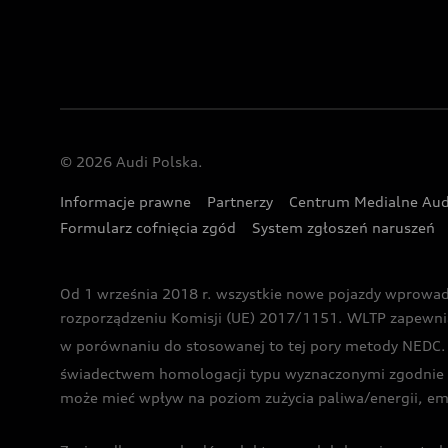
© 2026 Audi Polska.
Informacje prawne
Partnerzy
Centrum Medialne Aud
Formularz cofnięcia zgód
System zgłoszeń naruszeń
Od 1 września 2018 r. wszystkie nowe pojazdy wprowa
rozporządzeniu Komisji (UE) 2017/1151. WLTP zapewnia ba
w porównaniu do stosowanej to tej pory metody NEDC. P
świadectwem homologacji typu wyznaczonymi zgodnie z
może mieć wpływ na poziom zużycia paliwa/energii, em