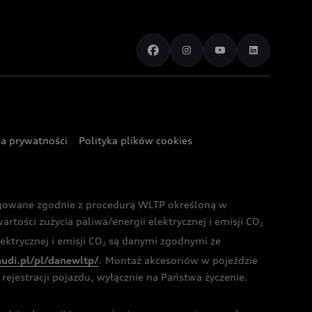
ka prywatności
Polityka plików cookies
ogowane zgodnie z procedurą WLTP określoną w
rtości zużycia paliwa/energii elektrycznej i emisji CO
2
ktrycznej i emisji CO
są danymi zgodnymi ze
2
audi.pl/pl/danewltp/
. Montaż akcesoriów w pojeździe
rejestracji pojazdu, wyłącznie na Państwa życzenie.