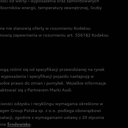
żności od wersji i wyposażenia oraz zamontowanych
dbiorników energii, temperatury zewnętrznej, liczby
czne nie stanowią oferty w rozumieniu Kodeksu
tanowią zapewnienia w rozumieniu art. 5561§2 Kodeksu
 różnić się od specyfikacji przewidzianej na rynek
wyposażenia i specyfikacji pojazdu następują w
sobie prawo do zmian i pomyłek. Wszelkie informacje
taktować się z Partnerem Marki Audi.
wości odzysku i recyklingu wymagania określone w
gen Group Polska sp. z o.o. podlega obowiązkowi
tacji, zgodnie z wymaganiami ustawy z 20 stycznia
onie
Środowisko
.