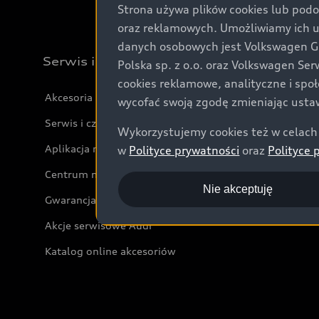
Strona używa plików cookies lub podo
oraz reklamowych. Umożliwiamy ich 
danych osobowych jest Volkswagen Gro
Serwis i akcesoria
Polska sp. z o.o. oraz Volkswagen Se
cookies reklamowe, analityczne i spo
Akcesoria
wycofać swoją zgodę zmieniając ustaw
Serwis i części
Wykorzystujemy cookies też w celach 
Aplikacja myAudi i usługi cyfrowe
w
Polityce prywatności
oraz
Polityce 
Centrum napraw powypadkowych
Nie akceptuję
Gwarancja
Akcje serwisowe Audi
Katalog online akcesoriów