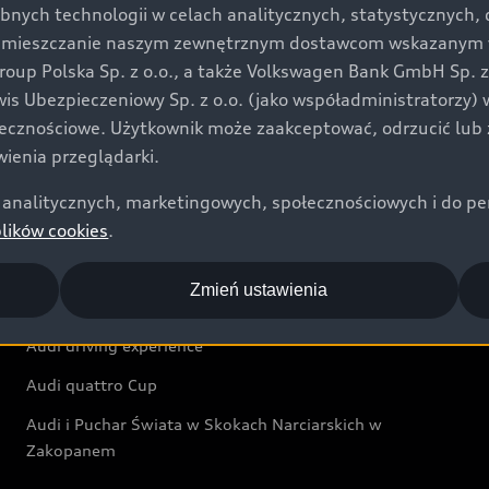
bnych technologii w celach analitycznych, statystycznych,
Audi exclusive
umieszczanie naszym zewnętrznym dostawcom wskazanym w 
up Polska Sp. z o.o., a także Volkswagen Bank GmbH Sp. z o
Świat Audi
rwis Ubezpieczeniowy Sp. z o.o. (jako współadministratorzy
łecznościowe. Użytkownik może zaakceptować, odrzucić lub 
Aktualności i historie postępu
ienia przeglądarki.
Audi Revolut F1® Team
analitycznych, marketingowych, społecznościowych i do perso
Audi Nuvolari
plików cookies
.
Audi Sport Festiwal
Zmień ustawienia
Audi i Muzeum Sztuki Nowoczesnej w Warszawie
Audi driving experience
Audi quattro Cup
Audi i Puchar Świata w Skokach Narciarskich w
Zakopanem