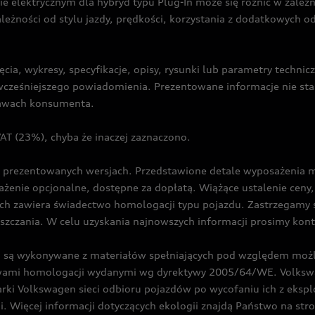
ie elektrycznym dla hybryd typu Plug-In może się różnić w zale
ależności od stylu jazdy, prędkości, korzystania z dodatkowych o
cia, wykresy, specyfikacje, opisy, rysunki lub parametry techni
z wcześniejszego powiadomienia. Prezentowane informacje nie s
prawach konsumenta.
T (23%), chyba że inaczej zaznaczono.
prezentowanych wersjach. Przedstawione detale wyposażenia mogą
żenie opcjonalne, dostępne za dopłatą. Wiążące ustalenie ceny, 
ch zawiera świadectwo homologacji typu pojazdu. Zastrzegamy 
eszczania. W celu uzyskania najnowszych informacji prosimy kon
są wykonywane z materiałów spełniających pod względem możli
twami homologacji wydanymi wg dyrektywy 2005/64/WE. Volkswa
Volkswagen sieci odbioru pojazdów po wycofaniu ich z eksploa
i. Więcej informacji dotyczących ekologii znajdą Państwo na str