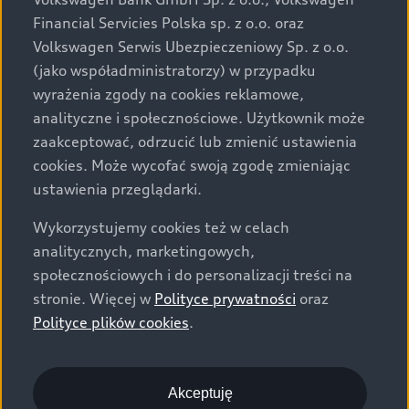
za dopłatą. Wiążące ustalenie ceny, wyposażenia i
Financial Servicies Polska sp. z o.o. oraz
specyfikacji pojazdu następują w umowie sprzedaży, a
Volkswagen Serwis Ubezpieczeniowy Sp. z o.o.
określenie parametrów technicznych zawiera
(jako współadministratorzy) w przypadku
świadectwo homologacji typu pojazdu. Zastrzegamy
wyrażenia zgody na cookies reklamowe,
sobie prawo do zmian i pomyłek. Wszelkie informacje
analityczne i społecznościowe. Użytkownik może
prezentowane na stronie są aktualne na dzień ich
zaakceptować, odrzucić lub zmienić ustawienia
zamieszczania. W celu uzyskania najnowszych
cookies. Może wycofać swoją zgodę zmieniając
informacji prosimy kontaktować się z Partnerem Marki
ustawienia przeglądarki.
Audi.
Wykorzystujemy cookies też w celach
Wszystkie produkowane obecnie samochody marki Audi
analitycznych, marketingowych,
są wykonywane z materiałów spełniających pod
społecznościowych i do personalizacji treści na
względem możliwości odzysku i recyklingu wymagania
stronie. Więcej w
Polityce prywatności
oraz
określone w normie ISO 22628 i są zgodne z
Polityce plików cookies
.
europejskimi świadectwami homologacji wydanymi wg
dyrektywy 2005/64/WE. Volkswagen Group Polska sp. z
o.o. podlega obowiązkowi zapewnienia wszystkim
użytkownikom samochodów marki Volkswagen sieci
Akceptuję