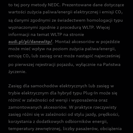
to tej pory metody NEDC. Prezentowane dane dotyczące
wartości zużycia paliwa/energii elektrycznej i emisji CO
2
są danymi zgodnymi ze świadectwem homologacji typu
wyznaczonymi zgodnie z procedurą WLTP. Więcej
informacji na temat WLTP na stronie
audi.pl/pl/danewltp/
. Montaż akcesoriów w pojeździe
może mieć wpływ na poziom zużycia paliwa/energii,
emisję CO
lub zasięg oraz może nastąpić najwcześniej
2
po pierwszej rejestracji pojazdu, wyłącznie na Państwa
życzenie.
Zasięg dla samochodów elektrycznych lub zasięg w
trybie elektrycznym dla hybryd typu Plug-In może się
różnić w zależności od wersji i wyposażenia oraz
zamontowanych akcesoriów. W praktyce rzeczywisty
zasięg różni się w zależności od stylu jazdy, prędkości,
korzystania z dodatkowych odbiorników energii,
temperatury zewnętrznej, liczby pasażerów, obciążenia