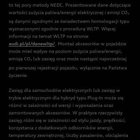
to tej pory metody NEDC. Prezentowane dane dotyczące
wartości zużycia paliwa/energii elektrycznej i emisji CO
2
są danymi zgodnymi ze świadectwem homologacji typu
wyznaczonymi zgodnie z procedurą WLTP. Więcej
informacji na temat WLTP na stronie
audi.pl/pl/danewltp/
. Montaż akcesoriów w pojeździe
może mieć wpływ na poziom zużycia paliwa/energii,
emisję CO
lub zasięg oraz może nastąpić najwcześniej
2
po pierwszej rejestracji pojazdu, wyłącznie na Państwa
życzenie.
Zasięg dla samochodów elektrycznych lub zasięg w
trybie elektrycznym dla hybryd typu Plug-In może się
różnić w zależności od wersji i wyposażenia oraz
zamontowanych akcesoriów. W praktyce rzeczywisty
zasięg różni się w zależności od stylu jazdy, prędkości,
korzystania z dodatkowych odbiorników energii,
temperatury zewnętrznej, liczby pasażerów, obciążenia