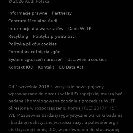
© 2026 Audi Polska.
Gwarancja
Wyszukaj najbliższego Partnera Audi
Audi Sport Festiwal
Eksperci elektromobilności Audi
Informacje prawne
Partnerzy
Akcje serwisowe Audi
Oferta dla przedsiębiorców
Audi i Muzeum Sztuki Nowoczesnej w Warszawie
Centrum Medialne Audi
Zasięg
Katalog online akcesoriów
Oferta dla klientów prywatnych
Informacje dla warsztatów
Dane WLTP
Audi driving experience
Ładowanie
Recykling
Polityka prywatności
Kalkulator rat
Audi quattro Cup
Polityka plików cookies
Formularz cofnięcia zgód
Ubezpieczenie
Audi i Puchar Świata w Skokach Narciarskich w
System zgłoszeń naruszeń
Ustawienia cookies
Zakopanem
Świat Audi RS
Kontakt IOD
Kontakt
EU Data Act
Audi driving experience
Od 1 września 2018 r. wszystkie nowe pojazdy
Audi exclusive
wprowadzane do obrotu w Unii Europejskiej muszą być
badane i homologowane zgodnie z procedurą WLTP
określoną w rozporządzeniu Komisji (UE) 2017/1151.
WLTP zapewnia bardziej rygorystyczne warunki badania
i bardziej realistyczne wartości zużycia paliwa/energii
elektrycznej i emisji CO
w porównaniu do stosowanej
2