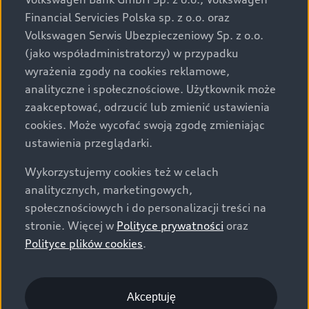
za dopłatą. Wiążące ustalenie ceny, wyposażenia i
Financial Servicies Polska sp. z o.o. oraz
specyfikacji pojazdu następują w umowie sprzedaży, a
Volkswagen Serwis Ubezpieczeniowy Sp. z o.o.
określenie parametrów technicznych zawiera
(jako współadministratorzy) w przypadku
świadectwo homologacji typu pojazdu. Zastrzegamy
wyrażenia zgody na cookies reklamowe,
sobie prawo do zmian i pomyłek. Wszelkie informacje
analityczne i społecznościowe. Użytkownik może
prezentowane na stronie są aktualne na dzień ich
zaakceptować, odrzucić lub zmienić ustawienia
zamieszczania. W celu uzyskania najnowszych
cookies. Może wycofać swoją zgodę zmieniając
informacji prosimy kontaktować się z Partnerem Marki
ustawienia przeglądarki.
Audi.
Wykorzystujemy cookies też w celach
Wszystkie produkowane obecnie samochody marki Audi
analitycznych, marketingowych,
są wykonywane z materiałów spełniających pod
społecznościowych i do personalizacji treści na
względem możliwości odzysku i recyklingu wymagania
stronie. Więcej w
Polityce prywatności
oraz
określone w normie ISO 22628 i są zgodne z
Polityce plików cookies
.
europejskimi świadectwami homologacji wydanymi wg
dyrektywy 2005/64/WE. Volkswagen Group Polska sp. z
o.o. podlega obowiązkowi zapewnienia wszystkim
użytkownikom samochodów marki Volkswagen sieci
Akceptuję