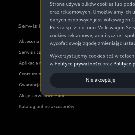
Strona używa plików cookies lub podo
oraz reklamowych. Umożliwiamy ich 
danych osobowych jest Volkswagen Gro
Serwis i akcesoria
Polska sp. z o.o. oraz Volkswagen Se
cookies reklamowe, analityczne i spo
Akcesoria
wycofać swoją zgodę zmieniając ustaw
Serwis i części
Wykorzystujemy cookies też w celach 
Aplikacja myAudi i usługi cyfrowe
w
Polityce prywatności
oraz
Polityce 
Centrum napraw powypadkowych
Nie akceptuję
Gwarancja
Akcje serwisowe Audi
Katalog online akcesoriów