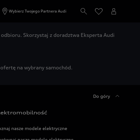
Wybierz Twojego Partnera Audi
odbioru. Skorzystaj z doradztwa Eksperta Audi
zą ofertę na wybrany samochód.
Do góry
lektromobilność
oznaj nasze modele elektryczne
orównaj nasze modele elektryczne