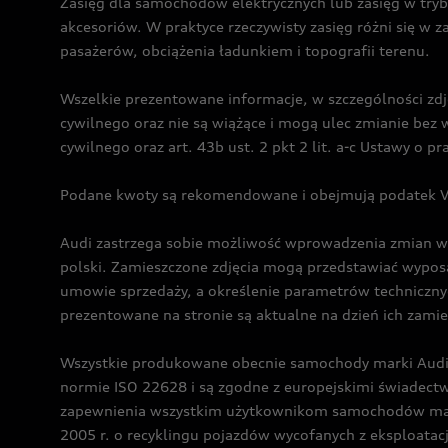
Zasięg dla samochodów elektrycznych lub zasięg w tryb
akcesoriów. W praktyce rzeczywisty zasięg różni się w z
pasażerów, obciążenia ładunkiem i topografii terenu.
Wszelkie prezentowane informacje, w szczególności zdję
cywilnego oraz nie są wiążące i mogą ulec zmianie be
cywilnego oraz art. 43b ust. 2 pkt 2 lit. a-c Ustawy o 
Podane kwoty są rekomendowane i obejmują podatek VA
Audi zastrzega sobie możliwość wprowadzenia zmian w 
polski. Zamieszczone zdjęcia mogą przedstawiać wyposa
umowie sprzedaży, a określenie parametrów techniczny
prezentowane na stronie są aktualne na dzień ich zami
Wszystkie produkowane obecnie samochody marki Audi 
normie ISO 22628 i są zgodne z europejskimi świadec
zapewnienia wszystkim użytkownikom samochodów marki 
2005 r. o recyklingu pojazdów wycofanych z eksploatacj