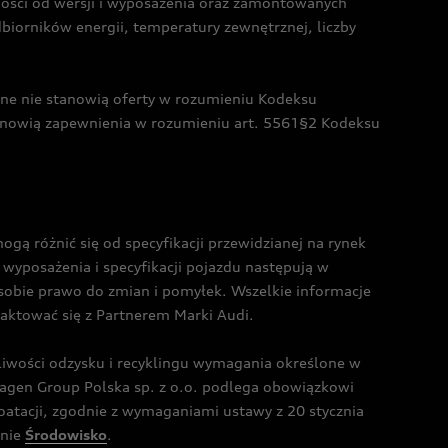
żności od wersji i wyposażenia oraz zamontowanych
dbiorników energii, temperatury zewnętrznej, liczby
czne nie stanowią oferty w rozumieniu Kodeksu
tanowią zapewnienia w rozumieniu art. 5561§2 Kodeksu
 różnić się od specyfikacji przewidzianej na rynek
wyposażenia i specyfikacji pojazdu następują w
sobie prawo do zmian i pomyłek. Wszelkie informacje
taktować się z Partnerem Marki Audi.
wości odzysku i recyklingu wymagania określone w
gen Group Polska sp. z o.o. podlega obowiązkowi
tacji, zgodnie z wymaganiami ustawy z 20 stycznia
onie
Środowisko
.