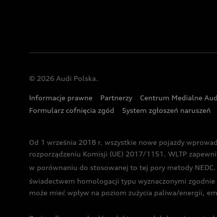
© 2026 Audi Polska.
Informacje prawne
Partnerzy
Centrum Medialne Aud
Formularz cofnięcia zgód
System zgłoszeń naruszeń
Od 1 września 2018 r. wszystkie nowe pojazdy wprowa
rozporządzeniu Komisji (UE) 2017/1151. WLTP zapewnia ba
w porównaniu do stosowanej to tej pory metody NEDC. P
świadectwem homologacji typu wyznaczonymi zgodnie z
może mieć wpływ na poziom zużycia paliwa/energii, em