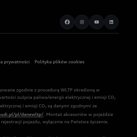
ka prywatności
Polityka plików cookies
ogowane zgodnie z procedurą WLTP określoną w
rtości zużycia paliwa/energii elektrycznej i emisji CO
2
ktrycznej i emisji CO
są danymi zgodnymi ze
2
audi.pl/pl/danewltp/
. Montaż akcesoriów w pojeździe
rejestracji pojazdu, wyłącznie na Państwa życzenie.