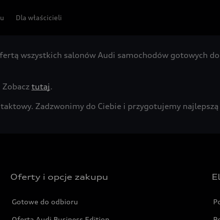
pu
Dla właścicieli
fertą wszystkich salonów Audi samochodów gotowych do 
. Zobacz
tutaj
.
kontaktowy. Zadzwonimy do Ciebie i przygotujemy najleps
Oferty i opcje zakupu
E
Gotowe do odbioru
P
Oferta Audi Business Edition
P