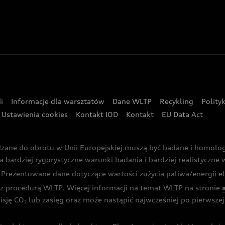
i
Informacje dla warsztatów
Dane WLTP
Recykling
Polity
Ustawienia cookies
Kontakt IOD
Kontakt
EU Data Act
dzane do obrotu w Unii Europejskiej muszą być badane i homol
rdziej rygorystyczne warunki badania i bardziej realistyczne wa
rezentowane dane dotyczące wartości zużycia paliwa/energii ele
 procedurą WLTP. Więcej informacji na temat WLTP na stronie
isję CO
lub zasięg oraz może nastąpić najwcześniej po pierwszej 
2