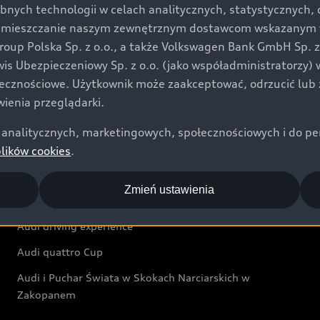
bnych technologii w celach analitycznych, statystycznych,
Audi exclusive
umieszczanie naszym zewnętrznym dostawcom wskazanym w 
up Polska Sp. z o.o., a także Volkswagen Bank GmbH Sp. z o
Świat Audi
rwis Ubezpieczeniowy Sp. z o.o. (jako współadministratorzy
łecznościowe. Użytkownik może zaakceptować, odrzucić lub 
Aktualności i historie postępu
ienia przeglądarki.
Audi Revolut F1® Team
analitycznych, marketingowych, społecznościowych i do perso
Audi Nuvolari
plików cookies
.
Audi Sport Festiwal
Zmień ustawienia
Audi i Muzeum Sztuki Nowoczesnej w Warszawie
Audi driving experience
Audi quattro Cup
Audi i Puchar Świata w Skokach Narciarskich w
Zakopanem