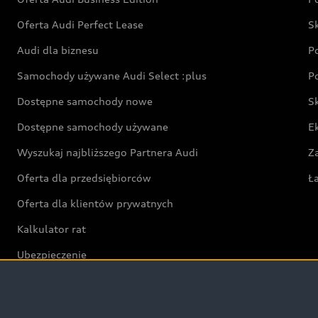
Oferta Audi Perfect Lease
S
Audi dla biznesu
P
Samochody używane Audi Select :plus
P
Dostępne samochody nowe
S
Dostępne samochody używane
E
Wyszukaj najbliższego Partnera Audi
Z
Oferta dla przedsiębiorców
Ł
Oferta dla klientów prywatnych
Kalkulator rat
Ubezpieczenie
Świat Audi RS
Audi driving experience