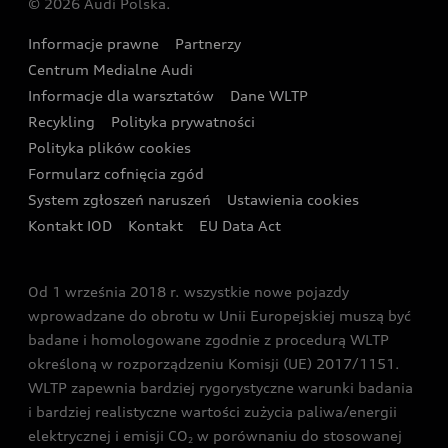
© 2026 Audi Polska.
Gwarancja
Wyszukaj najbliższego Partnera Audi
Audi Sport Festiwal
Eksperci elektromobilności Audi
Informacje prawne
Partnerzy
Akcje serwisowe Audi
Oferta dla przedsiębiorców
Audi i Muzeum Sztuki Nowoczesnej w Warszawie
Centrum Medialne Audi
Zasięg
Katalog online akcesoriów
Oferta dla klientów prywatnych
Informacje dla warsztatów
Dane WLTP
Audi driving experience
Ładowanie
Recykling
Polityka prywatności
Kalkulator rat
Audi quattro Cup
Polityka plików cookies
Formularz cofnięcia zgód
Ubezpieczenie
Audi i Puchar Świata w Skokach Narciarskich w
System zgłoszeń naruszeń
Ustawienia cookies
Zakopanem
Świat Audi RS
Kontakt IOD
Kontakt
EU Data Act
Audi driving experience
Od 1 września 2018 r. wszystkie nowe pojazdy
Audi exclusive
wprowadzane do obrotu w Unii Europejskiej muszą być
badane i homologowane zgodnie z procedurą WLTP
określoną w rozporządzeniu Komisji (UE) 2017/1151.
WLTP zapewnia bardziej rygorystyczne warunki badania
i bardziej realistyczne wartości zużycia paliwa/energii
elektrycznej i emisji CO
w porównaniu do stosowanej
2