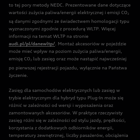
to tej pory metody NEDC. Prezentowane dane dotyczące
wartości zużycia paliwa/energii elektrycznej i emisji CO
2
są danymi zgodnymi ze świadectwem homologacji typu
wyznaczonymi zgodnie z procedurą WLTP. Więcej
informacji na temat WLTP na stronie
audi.pl/pl/danewltp/
. Montaż akcesoriów w pojeździe
może mieć wpływ na poziom zużycia paliwa/energii,
emisję CO
lub zasięg oraz może nastąpić najwcześniej
2
po pierwszej rejestracji pojazdu, wyłącznie na Państwa
życzenie.
Zasięg dla samochodów elektrycznych lub zasięg w
trybie elektrycznym dla hybryd typu Plug-In może się
różnić w zależności od wersji i wyposażenia oraz
zamontowanych akcesoriów. W praktyce rzeczywisty
zasięg różni się w zależności od stylu jazdy, prędkości,
korzystania z dodatkowych odbiorników energii,
temperatury zewnętrznej, liczby pasażerów, obciążenia