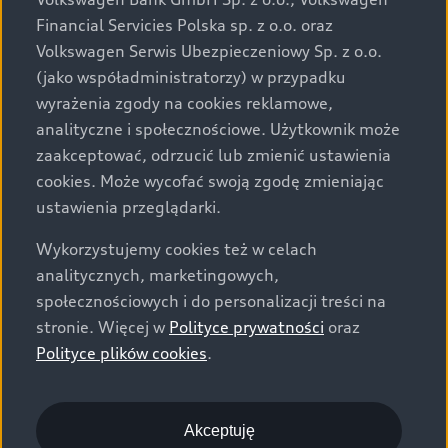
za dopłatą. Wiążące ustalenie ceny, wyposażenia i
Financial Servicies Polska sp. z o.o. oraz
specyfikacji pojazdu następują w umowie sprzedaży, a
Volkswagen Serwis Ubezpieczeniowy Sp. z o.o.
określenie parametrów technicznych zawiera
(jako współadministratorzy) w przypadku
świadectwo homologacji typu pojazdu. Zastrzegamy
wyrażenia zgody na cookies reklamowe,
sobie prawo do zmian i pomyłek. Wszelkie informacje
analityczne i społecznościowe. Użytkownik może
prezentowane na stronie są aktualne na dzień ich
zaakceptować, odrzucić lub zmienić ustawienia
zamieszczania. W celu uzyskania najnowszych
cookies. Może wycofać swoją zgodę zmieniając
informacji prosimy kontaktować się z Partnerem Marki
ustawienia przeglądarki.
Audi.
Wykorzystujemy cookies też w celach
Wszystkie produkowane obecnie samochody marki Audi
analitycznych, marketingowych,
są wykonywane z materiałów spełniających pod
społecznościowych i do personalizacji treści na
względem możliwości odzysku i recyklingu wymagania
stronie. Więcej w
Polityce prywatności
oraz
określone w normie ISO 22628 i są zgodne z
Polityce plików cookies
.
europejskimi świadectwami homologacji wydanymi wg
dyrektywy 2005/64/WE. Volkswagen Group Polska sp. z
o.o. podlega obowiązkowi zapewnienia wszystkim
użytkownikom samochodów marki Volkswagen sieci
Akceptuję