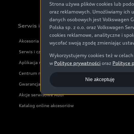
Strona używa plików cookies lub podo
oraz reklamowych. Umożliwiamy ich 
danych osobowych jest Volkswagen Gro
Serwis i akcesoria
Polska sp. z o.o. oraz Volkswagen Se
cookies reklamowe, analityczne i spo
Akcesoria
wycofać swoją zgodę zmieniając ustaw
Serwis i części
Wykorzystujemy cookies też w celach 
Aplikacja myAudi i usługi cyfrowe
w
Polityce prywatności
oraz
Polityce 
Centrum napraw powypadkowych
Nie akceptuję
Gwarancja
Akcje serwisowe Audi
Katalog online akcesoriów