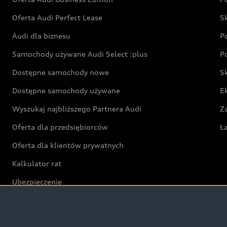
Oferta Audi Perfect Lease
S
Audi dla biznesu
P
Samochody używane Audi Select :plus
P
Dostępne samochody nowe
S
Dostępne samochody używane
E
Wyszukaj najbliższego Partnera Audi
Z
Oferta dla przedsiębiorców
Ł
Oferta dla klientów prywatnych
Kalkulator rat
Ubezpieczenie
Świat Audi RS
Audi driving experience