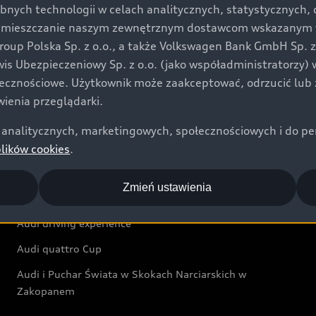
bnych technologii w celach analitycznych, statystycznych,
Audi exclusive
umieszczanie naszym zewnętrznym dostawcom wskazanym w 
up Polska Sp. z o.o., a także Volkswagen Bank GmbH Sp. z o
Świat Audi
rwis Ubezpieczeniowy Sp. z o.o. (jako współadministratorzy
łecznościowe. Użytkownik może zaakceptować, odrzucić lub 
Aktualności i historie postępu
ienia przeglądarki.
Audi Revolut F1® Team
analitycznych, marketingowych, społecznościowych i do perso
Audi Nuvolari
plików cookies
.
Audi Sport Festiwal
Zmień ustawienia
Audi i Muzeum Sztuki Nowoczesnej w Warszawie
Audi driving experience
Audi quattro Cup
Audi i Puchar Świata w Skokach Narciarskich w
Zakopanem