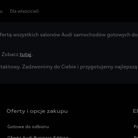
pu
Dla właścicieli
fertą wszystkich salonów Audi samochodów gotowych do 
. Zobacz
tutaj
.
kontaktowy. Zadzwonimy do Ciebie i przygotujemy najleps
Oferty i opcje zakupu
E
Gotowe do odbioru
P
Oferta Audi Business Edition
P