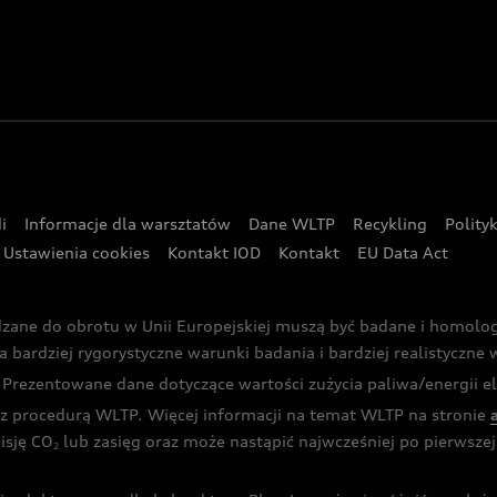
i
Informacje dla warsztatów
Dane WLTP
Recykling
Polity
Ustawienia cookies
Kontakt IOD
Kontakt
EU Data Act
dzane do obrotu w Unii Europejskiej muszą być badane i homol
rdziej rygorystyczne warunki badania i bardziej realistyczne wa
rezentowane dane dotyczące wartości zużycia paliwa/energii ele
 procedurą WLTP. Więcej informacji na temat WLTP na stronie
isję CO
lub zasięg oraz może nastąpić najwcześniej po pierwszej 
2