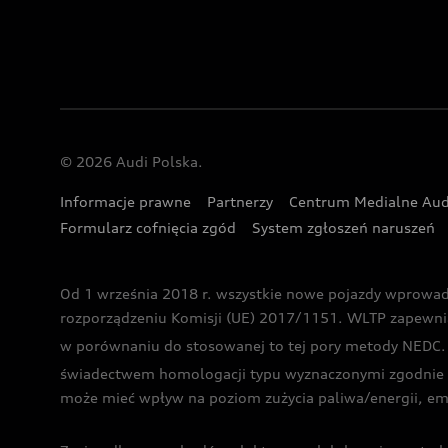
© 2026 Audi Polska.
Informacje prawne
Partnerzy
Centrum Medialne Aud
Formularz cofnięcia zgód
System zgłoszeń naruszeń
Od 1 września 2018 r. wszystkie nowe pojazdy wprowa
rozporządzeniu Komisji (UE) 2017/1151. WLTP zapewnia ba
w porównaniu do stosowanej to tej pory metody NEDC. P
świadectwem homologacji typu wyznaczonymi zgodnie z
może mieć wpływ na poziom zużycia paliwa/energii, em