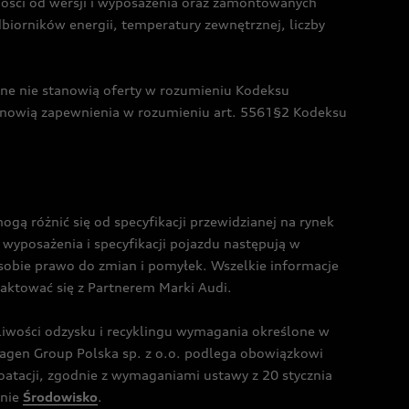
żności od wersji i wyposażenia oraz zamontowanych
dbiorników energii, temperatury zewnętrznej, liczby
czne nie stanowią oferty w rozumieniu Kodeksu
tanowią zapewnienia w rozumieniu art. 5561§2 Kodeksu
 różnić się od specyfikacji przewidzianej na rynek
wyposażenia i specyfikacji pojazdu następują w
sobie prawo do zmian i pomyłek. Wszelkie informacje
taktować się z Partnerem Marki Audi.
wości odzysku i recyklingu wymagania określone w
gen Group Polska sp. z o.o. podlega obowiązkowi
tacji, zgodnie z wymaganiami ustawy z 20 stycznia
onie
Środowisko
.