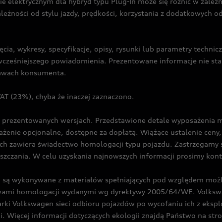
ie elektrycznym dla hybryd typu Plug-In może się różnić w zale
ależności od stylu jazdy, prędkości, korzystania z dodatkowych o
cia, wykresy, specyfikacje, opisy, rysunki lub parametry techni
z wcześniejszego powiadomienia. Prezentowane informacje nie s
prawach konsumenta.
T (23%), chyba że inaczej zaznaczono.
prezentowanych wersjach. Przedstawione detale wyposażenia mogą
żenie opcjonalne, dostępne za dopłatą. Wiążące ustalenie ceny, 
ch zawiera świadectwo homologacji typu pojazdu. Zastrzegamy 
eszczania. W celu uzyskania najnowszych informacji prosimy kon
są wykonywane z materiałów spełniających pod względem możli
twami homologacji wydanymi wg dyrektywy 2005/64/WE. Volkswa
Volkswagen sieci odbioru pojazdów po wycofaniu ich z eksploa
i. Więcej informacji dotyczących ekologii znajdą Państwo na str