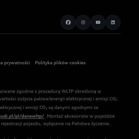
ka prywatności
Polityka plików cookies
ogowane zgodnie z procedurą WLTP określoną w
rtości zużycia paliwa/energii elektrycznej i emisji CO
2
ktrycznej i emisji CO
są danymi zgodnymi ze
2
audi.pl/pl/danewltp/
. Montaż akcesoriów w pojeździe
rejestracji pojazdu, wyłącznie na Państwa życzenie.