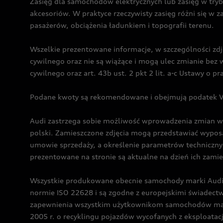
Zasięg dla samochodów elektrycznych lub zasięg w tryb
akcesoriów. W praktyce rzeczywisty zasięg różni się w z
pasażerów, obciążenia ładunkiem i topografii terenu.
Wszelkie prezentowane informacje, w szczególności zdję
cywilnego oraz nie są wiążące i mogą ulec zmianie be
cywilnego oraz art. 43b ust. 2 pkt 2 lit. a-c Ustawy o 
Podane kwoty są rekomendowane i obejmują podatek VA
Audi zastrzega sobie możliwość wprowadzenia zmian w 
polski. Zamieszczone zdjęcia mogą przedstawiać wyposa
umowie sprzedaży, a określenie parametrów techniczny
prezentowane na stronie są aktualne na dzień ich zami
Wszystkie produkowane obecnie samochody marki Audi 
normie ISO 22628 i są zgodne z europejskimi świadec
zapewnienia wszystkim użytkownikom samochodów marki 
2005 r. o recyklingu pojazdów wycofanych z eksploatacj