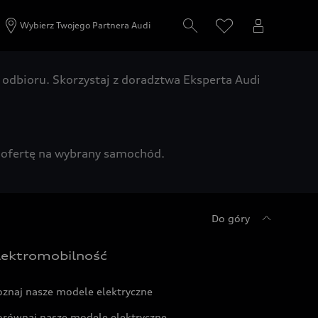
Wybierz Twojego Partnera Audi
odbioru. Skorzystaj z doradztwa Eksperta Audi
zą ofertę na wybrany samochód.
Do góry
lektromobilność
oznaj nasze modele elektryczne
orównaj nasze modele elektryczne