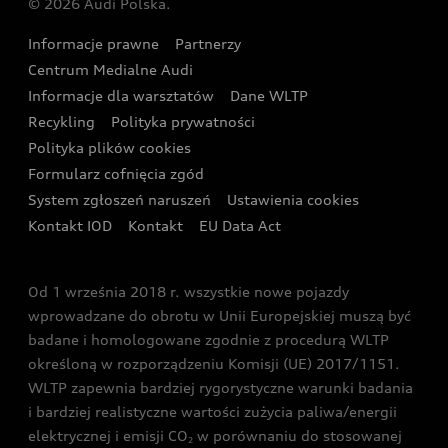
© 2026 Audi Polska.
Gwarancja
Wyszukaj najbliższego Partnera Audi
Audi Sport Festiwal
Eksperci elektromobilności Audi
Informacje prawne
Partnerzy
Akcje serwisowe Audi
Oferta dla przedsiębiorców
Audi i Muzeum Sztuki Nowoczesnej w Warszawie
Centrum Medialne Audi
Zasięg
Katalog online akcesoriów
Oferta dla klientów prywatnych
Informacje dla warsztatów
Dane WLTP
Audi driving experience
Ładowanie
Recykling
Polityka prywatności
Kalkulator rat
Audi quattro Cup
Polityka plików cookies
Formularz cofnięcia zgód
Ubezpieczenie
Audi i Puchar Świata w Skokach Narciarskich w
System zgłoszeń naruszeń
Ustawienia cookies
Zakopanem
Świat Audi RS
Kontakt IOD
Kontakt
EU Data Act
Audi driving experience
Od 1 września 2018 r. wszystkie nowe pojazdy
Audi exclusive
wprowadzane do obrotu w Unii Europejskiej muszą być
badane i homologowane zgodnie z procedurą WLTP
określoną w rozporządzeniu Komisji (UE) 2017/1151.
WLTP zapewnia bardziej rygorystyczne warunki badania
i bardziej realistyczne wartości zużycia paliwa/energii
elektrycznej i emisji CO
w porównaniu do stosowanej
2