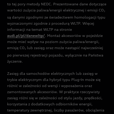
to tej pory metody NEDC. Prezentowane dane dotyczące
wartości zużycia paliwa/energii elektrycznej i emisji CO
2
są danymi zgodnymi ze świadectwem homologacji typu
wyznaczonymi zgodnie z procedurą WLTP. Więcej
informacji na temat WLTP na stronie
audi.pl/pl/danewltp/
. Montaż akcesoriów w pojeździe
może mieć wpływ na poziom zużycia paliwa/energii,
emisję CO
lub zasięg oraz może nastąpić najwcześniej
2
po pierwszej rejestracji pojazdu, wyłącznie na Państwa
życzenie.
Zasięg dla samochodów elektrycznych lub zasięg w
trybie elektrycznym dla hybryd typu Plug-In może się
różnić w zależności od wersji i wyposażenia oraz
zamontowanych akcesoriów. W praktyce rzeczywisty
zasięg różni się w zależności od stylu jazdy, prędkości,
korzystania z dodatkowych odbiorników energii,
temperatury zewnętrznej, liczby pasażerów, obciążenia