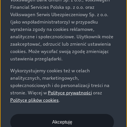
za dopłatą. Wiążące ustalenie ceny, wyposażenia i
Financial Servicies Polska sp. z o.o. oraz
specyfikacji pojazdu następują w umowie sprzedaży, a
Volkswagen Serwis Ubezpieczeniowy Sp. z o.o.
określenie parametrów technicznych zawiera
(jako współadministratorzy) w przypadku
świadectwo homologacji typu pojazdu. Zastrzegamy
wyrażenia zgody na cookies reklamowe,
sobie prawo do zmian i pomyłek. Wszelkie informacje
analityczne i społecznościowe. Użytkownik może
prezentowane na stronie są aktualne na dzień ich
zaakceptować, odrzucić lub zmienić ustawienia
zamieszczania. W celu uzyskania najnowszych
cookies. Może wycofać swoją zgodę zmieniając
informacji prosimy kontaktować się z Partnerem Marki
ustawienia przeglądarki.
Audi.
Wykorzystujemy cookies też w celach
Wszystkie produkowane obecnie samochody marki Audi
analitycznych, marketingowych,
są wykonywane z materiałów spełniających pod
społecznościowych i do personalizacji treści na
względem możliwości odzysku i recyklingu wymagania
stronie. Więcej w
Polityce prywatności
oraz
określone w normie ISO 22628 i są zgodne z
Polityce plików cookies
.
europejskimi świadectwami homologacji wydanymi wg
dyrektywy 2005/64/WE. Volkswagen Group Polska sp. z
o.o. podlega obowiązkowi zapewnienia wszystkim
użytkownikom samochodów marki Volkswagen sieci
Akceptuję