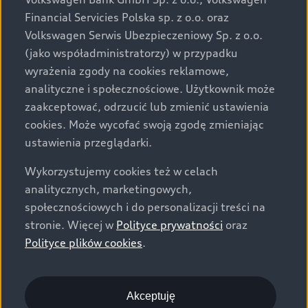
za dopłatą. Wiążące ustalenie ceny, wyposażenia i
Financial Servicies Polska sp. z o.o. oraz
specyfikacji pojazdu następują w umowie sprzedaży, a
Volkswagen Serwis Ubezpieczeniowy Sp. z o.o.
określenie parametrów technicznych zawiera
(jako współadministratorzy) w przypadku
świadectwo homologacji typu pojazdu. Zastrzegamy
wyrażenia zgody na cookies reklamowe,
sobie prawo do zmian i pomyłek. Wszelkie informacje
analityczne i społecznościowe. Użytkownik może
prezentowane na stronie są aktualne na dzień ich
zaakceptować, odrzucić lub zmienić ustawienia
zamieszczania. W celu uzyskania najnowszych
cookies. Może wycofać swoją zgodę zmieniając
informacji prosimy kontaktować się z Partnerem Marki
ustawienia przeglądarki.
Audi.
Wykorzystujemy cookies też w celach
Wszystkie produkowane obecnie samochody marki Audi
analitycznych, marketingowych,
są wykonywane z materiałów spełniających pod
społecznościowych i do personalizacji treści na
względem możliwości odzysku i recyklingu wymagania
stronie. Więcej w
Polityce prywatności
oraz
określone w normie ISO 22628 i są zgodne z
Polityce plików cookies
.
europejskimi świadectwami homologacji wydanymi wg
dyrektywy 2005/64/WE. Volkswagen Group Polska sp. z
o.o. podlega obowiązkowi zapewnienia wszystkim
użytkownikom samochodów marki Volkswagen sieci
Akceptuję