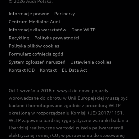
© 2026 Audi Polska.
Gwarancja
Wyszukaj najbliższego Partnera Audi
Audi Sport Festiwal
Eksperci elektromobilności Audi
Informacje prawne
Partnerzy
Akcje serwisowe Audi
Oferta dla przedsiębiorców
Audi i Muzeum Sztuki Nowoczesnej w Warszawie
Centrum Medialne Audi
Zasięg
Katalog online akcesoriów
Oferta dla klientów prywatnych
Informacje dla warsztatów
Dane WLTP
Audi driving experience
Ładowanie
Recykling
Polityka prywatności
Kalkulator rat
Audi quattro Cup
Polityka plików cookies
Formularz cofnięcia zgód
Ubezpieczenie
Audi i Puchar Świata w Skokach Narciarskich w
System zgłoszeń naruszeń
Ustawienia cookies
Zakopanem
Świat Audi RS
Kontakt IOD
Kontakt
EU Data Act
Audi driving experience
Od 1 września 2018 r. wszystkie nowe pojazdy
Audi exclusive
wprowadzane do obrotu w Unii Europejskiej muszą być
badane i homologowane zgodnie z procedurą WLTP
określoną w rozporządzeniu Komisji (UE) 2017/1151.
WLTP zapewnia bardziej rygorystyczne warunki badania
i bardziej realistyczne wartości zużycia paliwa/energii
elektrycznej i emisji CO
w porównaniu do stosowanej
2