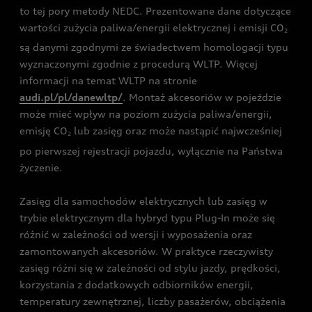
to tej pory metody NEDC. Prezentowane dane dotyczące
wartości zużycia paliwa/energii elektrycznej i emisji CO
2
są danymi zgodnymi ze świadectwem homologacji typu
wyznaczonymi zgodnie z procedurą WLTP. Więcej
informacji na temat WLTP na stronie
audi.pl/pl/danewltp/
. Montaż akcesoriów w pojeździe
może mieć wpływ na poziom zużycia paliwa/energii,
emisję CO
lub zasięg oraz może nastąpić najwcześniej
2
po pierwszej rejestracji pojazdu, wyłącznie na Państwa
życzenie.
Zasięg dla samochodów elektrycznych lub zasięg w
trybie elektrycznym dla hybryd typu Plug-In może się
różnić w zależności od wersji i wyposażenia oraz
zamontowanych akcesoriów. W praktyce rzeczywisty
zasięg różni się w zależności od stylu jazdy, prędkości,
korzystania z dodatkowych odbiorników energii,
temperatury zewnętrznej, liczby pasażerów, obciążenia