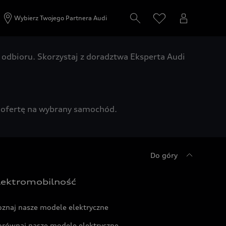
Wybierz Twojego Partnera Audi
odbioru. Skorzystaj z doradztwa Eksperta Audi
zą ofertę na wybrany samochód.
Do góry
lektromobilność
oznaj nasze modele elektryczne
orównaj nasze modele elektryczne