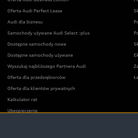
Oferta Audi Perfect Lease
S
Audi dla biznesu
P
Samochody używane Audi Select :plus
P
Dostępne samochody nowe
S
Dostępne samochody używane
E
Wyszukaj najbliższego Partnera Audi
Z
Oferta dla przedsiębiorców
Ł
Oferta dla klientów prywatnych
Kalkulator rat
Ubezpieczenie
Świat Audi RS
Audi driving experience