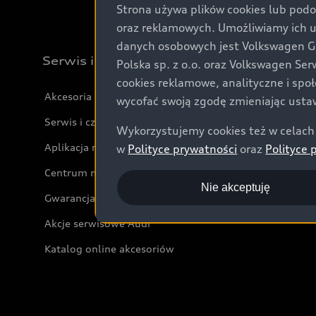
Strona używa plików cookies lub podo
oraz reklamowych. Umożliwiamy ich 
danych osobowych jest Volkswagen Gro
Serwis i akcesoria
Polska sp. z o.o. oraz Volkswagen Se
cookies reklamowe, analityczne i spo
Akcesoria
wycofać swoją zgodę zmieniając ustaw
Serwis i części
Wykorzystujemy cookies też w celach 
Aplikacja myAudi i usługi cyfrowe
w
Polityce prywatności
oraz
Polityce 
Centrum napraw powypadkowych
Nie akceptuję
Gwarancja
Akcje serwisowe Audi
Katalog online akcesoriów