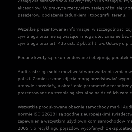
Zasięg dla samochodów elektrycznych lub zasięg w tryb
akcesoriów. W praktyce rzeczywisty zasięg różni się w z
pasażerów, obciążenia ładunkiem i topografii terenu.
Wszelkie prezentowane informacje, w szczególności zdję
cywilnego oraz nie są wiążące i mogą ulec zmianie be
cywilnego oraz art. 43b ust. 2 pkt 2 lit. a-c Ustawy o 
Podane kwoty są rekomendowane i obejmują podatek VA
Audi zastrzega sobie możliwość wprowadzenia zmian w 
polski. Zamieszczone zdjęcia mogą przedstawiać wyposa
umowie sprzedaży, a określenie parametrów techniczny
prezentowane na stronie są aktualne na dzień ich zami
Wszystkie produkowane obecnie samochody marki Audi 
normie ISO 22628 i są zgodne z europejskimi świadec
zapewnienia wszystkim użytkownikom samochodów marki 
2005 r. o recyklingu pojazdów wycofanych z eksploatacj