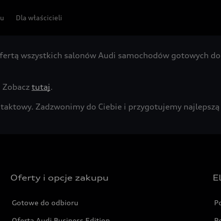
pu
Dla właścicieli
fertą wszystkich salonów Audi samochodów gotowych do 
. Zobacz
tutaj
.
kontaktowy. Zadzwonimy do Ciebie i przygotujemy najleps
Oferty i opcje zakupu
E
Gotowe do odbioru
P
Oferta Audi Business Edition
P