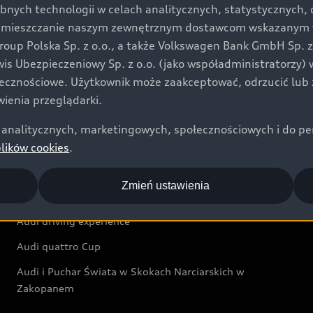
bnych technologii w celach analitycznych, statystycznych,
Audi exclusive
umieszczanie naszym zewnętrznym dostawcom wskazanym w 
up Polska Sp. z o.o., a także Volkswagen Bank GmbH Sp. z o
Świat Audi
rwis Ubezpieczeniowy Sp. z o.o. (jako współadministratorzy
łecznościowe. Użytkownik może zaakceptować, odrzucić lub 
Aktualności i historie postępu
ienia przeglądarki.
Audi Revolut F1® Team
analitycznych, marketingowych, społecznościowych i do perso
Audi Nuvolari
plików cookies
.
Audi Sport Festiwal
Zmień ustawienia
Audi i Muzeum Sztuki Nowoczesnej w Warszawie
Audi driving experience
Audi quattro Cup
Audi i Puchar Świata w Skokach Narciarskich w
Zakopanem