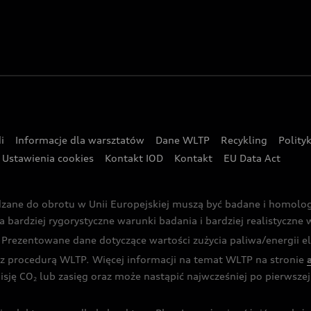
i
Informacje dla warsztatów
Dane WLTP
Recykling
Polity
Ustawienia cookies
Kontakt IOD
Kontakt
EU Data Act
dzane do obrotu w Unii Europejskiej muszą być badane i homol
rdziej rygorystyczne warunki badania i bardziej realistyczne wa
rezentowane dane dotyczące wartości zużycia paliwa/energii ele
 procedurą WLTP. Więcej informacji na temat WLTP na stronie
isję CO
lub zasięg oraz może nastąpić najwcześniej po pierwszej 
2