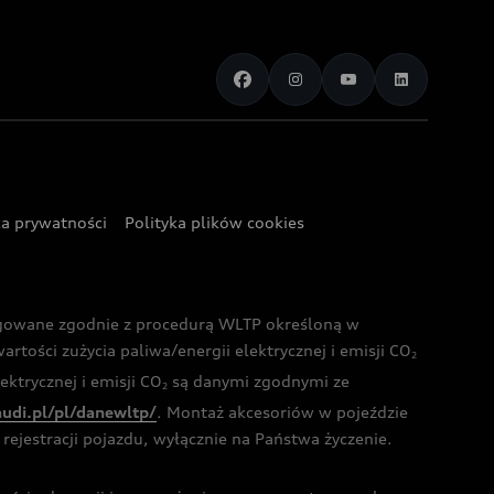
ka prywatności
Polityka plików cookies
ogowane zgodnie z procedurą WLTP określoną w
rtości zużycia paliwa/energii elektrycznej i emisji CO
2
ktrycznej i emisji CO
są danymi zgodnymi ze
2
audi.pl/pl/danewltp/
. Montaż akcesoriów w pojeździe
rejestracji pojazdu, wyłącznie na Państwa życzenie.