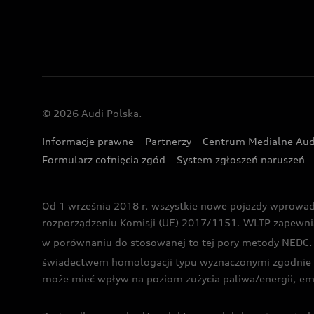
© 2026 Audi Polska.
Informacje prawne
Partnerzy
Centrum Medialne Aud
Formularz cofnięcia zgód
System zgłoszeń naruszeń
Od 1 września 2018 r. wszystkie nowe pojazdy wprowa
rozporządzeniu Komisji (UE) 2017/1151. WLTP zapewnia ba
w porównaniu do stosowanej to tej pory metody NEDC. P
świadectwem homologacji typu wyznaczonymi zgodnie z
może mieć wpływ na poziom zużycia paliwa/energii, em