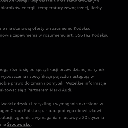
żności od wersji i wyposażenia oraz zamontowanych
dbiorników energii, temperatury zewnętrznej, liczby
czne nie stanowią oferty w rozumieniu Kodeksu
tanowią zapewnienia w rozumieniu art. 5561§2 Kodeksu
 różnić się od specyfikacji przewidzianej na rynek
wyposażenia i specyfikacji pojazdu następują w
sobie prawo do zmian i pomyłek. Wszelkie informacje
taktować się z Partnerem Marki Audi.
wości odzysku i recyklingu wymagania określone w
gen Group Polska sp. z o.o. podlega obowiązkowi
tacji, zgodnie z wymaganiami ustawy z 20 stycznia
onie
Środowisko
.