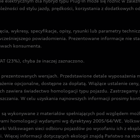
ie elektrycznym dla hybryd typu Plug-In może się różnić w zale
ależności od stylu jazdy, prędkości, korzystania z dodatkowych o
cia, wykresy, specyfikacje, opisy, rysunki lub parametry techni
z wcześniejszego powiadomienia. Prezentowane informacje nie s
prawach konsumenta.
T (23%), chyba że inaczej zaznaczono.
prezentowanych wersjach. Przedstawione detale wyposażenia mogą
żenie opcjonalne, dostępne za dopłatą. Wiążące ustalenie ceny, 
ch zawiera świadectwo homologacji typu pojazdu. Zastrzegamy 
eszczania. W celu uzyskania najnowszych informacji prosimy kon
są wykonywane z materiałów spełniających pod względem możli
twami homologacji wydanymi wg dyrektywy 2005/64/WE. Volkswa
Volkswagen sieci odbioru pojazdów po wycofaniu ich z eksploa
i. Więcej informacji dotyczących ekologii znajdą Państwo na str