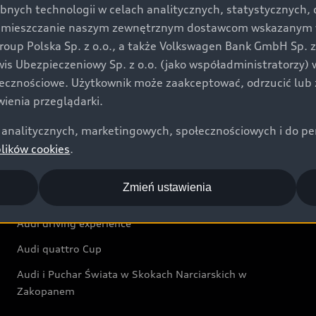
bnych technologii w celach analitycznych, statystycznych,
Audi exclusive
umieszczanie naszym zewnętrznym dostawcom wskazanym w 
up Polska Sp. z o.o., a także Volkswagen Bank GmbH Sp. z o
Świat Audi
rwis Ubezpieczeniowy Sp. z o.o. (jako współadministratorzy
łecznościowe. Użytkownik może zaakceptować, odrzucić lub 
Aktualności i historie postępu
ienia przeglądarki.
Audi Revolut F1® Team
analitycznych, marketingowych, społecznościowych i do perso
Audi Nuvolari
plików cookies
.
Audi Sport Festiwal
Zmień ustawienia
Audi i Muzeum Sztuki Nowoczesnej w Warszawie
Audi driving experience
Audi quattro Cup
Audi i Puchar Świata w Skokach Narciarskich w
Zakopanem