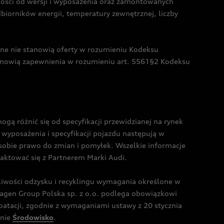
żności od wersji i wyposażenia oraz zamontowanych
dbiorników energii, temperatury zewnętrznej, liczby
czne nie stanowią oferty w rozumieniu Kodeksu
tanowią zapewnienia w rozumieniu art. 5561§2 Kodeksu
 różnić się od specyfikacji przewidzianej na rynek
wyposażenia i specyfikacji pojazdu następują w
sobie prawo do zmian i pomyłek. Wszelkie informacje
taktować się z Partnerem Marki Audi.
wości odzysku i recyklingu wymagania określone w
gen Group Polska sp. z o.o. podlega obowiązkowi
tacji, zgodnie z wymaganiami ustawy z 20 stycznia
onie
Środowisko
.