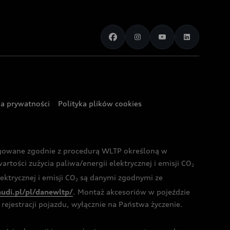
ka prywatności
Polityka plików cookies
ogowane zgodnie z procedurą WLTP określoną w
rtości zużycia paliwa/energii elektrycznej i emisji CO
2
ktrycznej i emisji CO
są danymi zgodnymi ze
2
audi.pl/pl/danewltp/
. Montaż akcesoriów w pojeździe
rejestracji pojazdu, wyłącznie na Państwa życzenie.