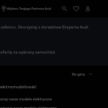
Wybierz Twojego Partnera Audi
odbioru. Skorzystaj z doradztwa Eksperta Audi
zą ofertę na wybrany samochód.
Do góry
lektromobilność
oznaj nasze modele elektryczne
orównaj nasze modele elektryczne