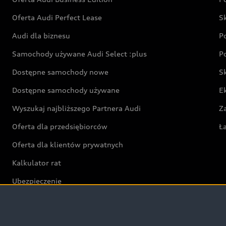
Oferta Audi Perfect Lease
S
Audi dla biznesu
P
Samochody używane Audi Select :plus
P
Dostępne samochody nowe
S
Dostępne samochody używane
E
Wyszukaj najbliższego Partnera Audi
Z
Oferta dla przedsiębiorców
Ł
Oferta dla klientów prywatnych
Kalkulator rat
Ubezpieczenie
Świat Audi RS
Audi driving experience