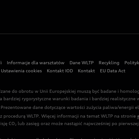
i
Informacje dla warsztatów
Dane WLTP
Recykling
Polity
Ustawienia cookies
Kontakt IOD
Kontakt
EU Data Act
dzane do obrotu w Unii Europejskiej muszą być badane i homol
rdziej rygorystyczne warunki badania i bardziej realistyczne wa
rezentowane dane dotyczące wartości zużycia paliwa/energii ele
 procedurą WLTP. Więcej informacji na temat WLTP na stronie
isję CO
lub zasięg oraz może nastąpić najwcześniej po pierwszej 
2