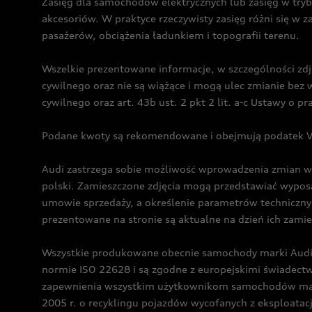
Zasięg dla samochodów elektrycznych lub zasięg w tryb
akcesoriów. W praktyce rzeczywisty zasięg różni się w z
pasażerów, obciążenia ładunkiem i topografii terenu.
Wszelkie prezentowane informacje, w szczególności zdję
cywilnego oraz nie są wiążące i mogą ulec zmianie be
cywilnego oraz art. 43b ust. 2 pkt 2 lit. a-c Ustawy o 
Podane kwoty są rekomendowane i obejmują podatek VA
Audi zastrzega sobie możliwość wprowadzenia zmian w 
polski. Zamieszczone zdjęcia mogą przedstawiać wyposa
umowie sprzedaży, a określenie parametrów techniczny
prezentowane na stronie są aktualne na dzień ich zami
Wszystkie produkowane obecnie samochody marki Audi 
normie ISO 22628 i są zgodne z europejskimi świadec
zapewnienia wszystkim użytkownikom samochodów marki 
2005 r. o recyklingu pojazdów wycofanych z eksploatacj