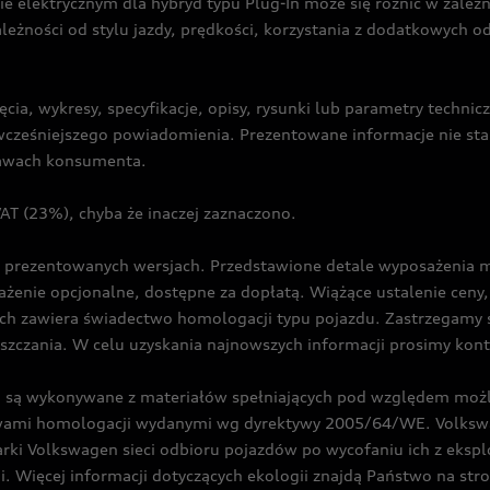
ie elektrycznym dla hybryd typu Plug-In może się różnić w zale
ależności od stylu jazdy, prędkości, korzystania z dodatkowych o
cia, wykresy, specyfikacje, opisy, rysunki lub parametry techni
z wcześniejszego powiadomienia. Prezentowane informacje nie s
prawach konsumenta.
T (23%), chyba że inaczej zaznaczono.
prezentowanych wersjach. Przedstawione detale wyposażenia mogą
żenie opcjonalne, dostępne za dopłatą. Wiążące ustalenie ceny, 
ch zawiera świadectwo homologacji typu pojazdu. Zastrzegamy 
eszczania. W celu uzyskania najnowszych informacji prosimy kon
są wykonywane z materiałów spełniających pod względem możli
twami homologacji wydanymi wg dyrektywy 2005/64/WE. Volkswa
Volkswagen sieci odbioru pojazdów po wycofaniu ich z eksploa
i. Więcej informacji dotyczących ekologii znajdą Państwo na str