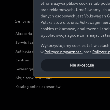
Strona używa plików cookies lub podo
oraz reklamowych. Umożliwiamy ich 
danych osobowych jest Volkswagen Gro
Serwis i akcesoria
Polska sp. z o.o. oraz Volkswagen Se
cookies reklamowe, analityczne i spo
Akcesoria
wycofać swoją zgodę zmieniając ustaw
Serwis i części
Wykorzystujemy cookies też w celach 
Aplikacja myAudi i usługi cyfrowe
w
Polityce prywatności
oraz
Polityce 
Centrum napraw powypadkowych
Nie akceptuję
Gwarancja
Akcje serwisowe Audi
Katalog online akcesoriów