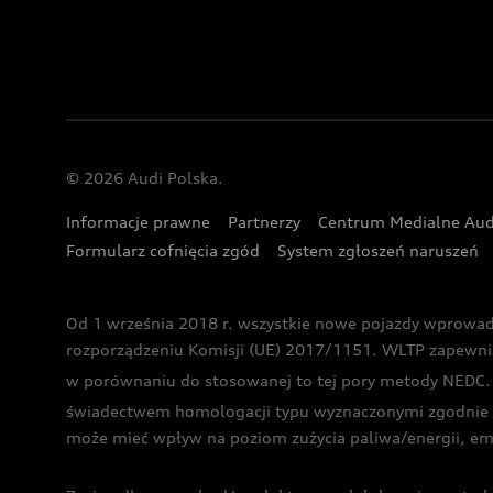
© 2026 Audi Polska.
Informacje prawne
Partnerzy
Centrum Medialne Aud
Formularz cofnięcia zgód
System zgłoszeń naruszeń
Od 1 września 2018 r. wszystkie nowe pojazdy wprowa
rozporządzeniu Komisji (UE) 2017/1151. WLTP zapewnia ba
w porównaniu do stosowanej to tej pory metody NEDC. P
świadectwem homologacji typu wyznaczonymi zgodnie z
może mieć wpływ na poziom zużycia paliwa/energii, em