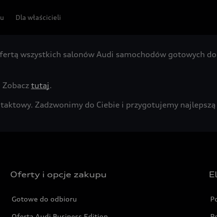
pu
Dla właścicieli
fertą wszystkich salonów Audi samochodów gotowych do 
. Zobacz
tutaj
.
kontaktowy. Zadzwonimy do Ciebie i przygotujemy najleps
Oferty i opcje zakupu
E
Gotowe do odbioru
P
Oferta Audi Business Edition
P