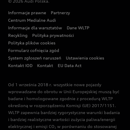
© 2026 Audi Polska.
Gwarancja
Wyszukaj najbliższego Partnera Audi
Audi Sport Festiwal
Eksperci elektromobilności Audi
Informacje prawne
Partnerzy
Akcje serwisowe Audi
Oferta dla przedsiębiorców
Audi i Muzeum Sztuki Nowoczesnej w Warszawie
Centrum Medialne Audi
Zasięg
Katalog online akcesoriów
Oferta dla klientów prywatnych
Informacje dla warsztatów
Dane WLTP
Audi driving experience
Ładowanie
Recykling
Polityka prywatności
Kalkulator rat
Audi quattro Cup
Polityka plików cookies
Formularz cofnięcia zgód
Ubezpieczenie
Audi i Puchar Świata w Skokach Narciarskich w
System zgłoszeń naruszeń
Ustawienia cookies
Zakopanem
Świat Audi RS
Kontakt IOD
Kontakt
EU Data Act
Audi driving experience
Od 1 września 2018 r. wszystkie nowe pojazdy
Audi exclusive
wprowadzane do obrotu w Unii Europejskiej muszą być
badane i homologowane zgodnie z procedurą WLTP
określoną w rozporządzeniu Komisji (UE) 2017/1151.
WLTP zapewnia bardziej rygorystyczne warunki badania
i bardziej realistyczne wartości zużycia paliwa/energii
elektrycznej i emisji CO
w porównaniu do stosowanej
2