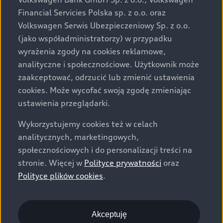
za dopłatą. Wiążące ustalenie ceny, wyposażenia i
Financial Servicies Polska sp. z o.o. oraz
specyfikacji pojazdu następują w umowie sprzedaży, a
Volkswagen Serwis Ubezpieczeniowy Sp. z o.o.
określenie parametrów technicznych zawiera
(jako współadministratorzy) w przypadku
świadectwo homologacji typu pojazdu. Zastrzegamy
wyrażenia zgody na cookies reklamowe,
sobie prawo do zmian i pomyłek. Wszelkie informacje
analityczne i społecznościowe. Użytkownik może
prezentowane na stronie są aktualne na dzień ich
zaakceptować, odrzucić lub zmienić ustawienia
zamieszczania. W celu uzyskania najnowszych
cookies. Może wycofać swoją zgodę zmieniając
informacji prosimy kontaktować się z Partnerem Marki
ustawienia przeglądarki.
Audi.
Wykorzystujemy cookies też w celach
Wszystkie produkowane obecnie samochody marki Audi
analitycznych, marketingowych,
są wykonywane z materiałów spełniających pod
społecznościowych i do personalizacji treści na
względem możliwości odzysku i recyklingu wymagania
stronie. Więcej w
Polityce prywatności
oraz
określone w normie ISO 22628 i są zgodne z
Polityce plików cookies
.
europejskimi świadectwami homologacji wydanymi wg
dyrektywy 2005/64/WE. Volkswagen Group Polska sp. z
o.o. podlega obowiązkowi zapewnienia wszystkim
użytkownikom samochodów marki Volkswagen sieci
Akceptuję