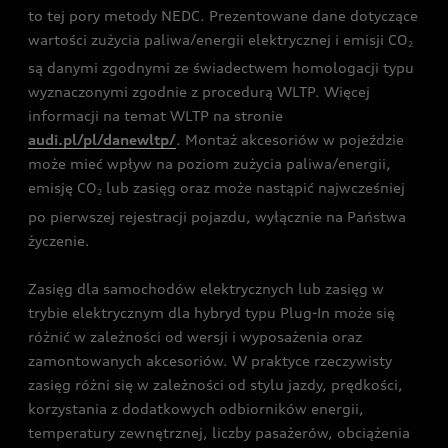
to tej pory metody NEDC. Prezentowane dane dotyczące
wartości zużycia paliwa/energii elektrycznej i emisji CO
2
są danymi zgodnymi ze świadectwem homologacji typu
wyznaczonymi zgodnie z procedurą WLTP. Więcej
informacji na temat WLTP na stronie
audi.pl/pl/danewltp/
. Montaż akcesoriów w pojeździe
może mieć wpływ na poziom zużycia paliwa/energii,
emisję CO
lub zasięg oraz może nastąpić najwcześniej
2
po pierwszej rejestracji pojazdu, wyłącznie na Państwa
życzenie.
Zasięg dla samochodów elektrycznych lub zasięg w
trybie elektrycznym dla hybryd typu Plug-In może się
różnić w zależności od wersji i wyposażenia oraz
zamontowanych akcesoriów. W praktyce rzeczywisty
zasięg różni się w zależności od stylu jazdy, prędkości,
korzystania z dodatkowych odbiorników energii,
temperatury zewnętrznej, liczby pasażerów, obciążenia