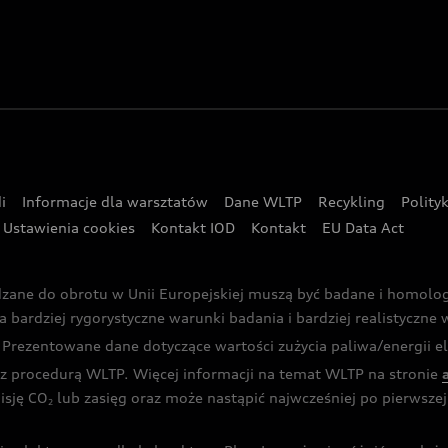
i
Informacje dla warsztatów
Dane WLTP
Recykling
Polity
Ustawienia cookies
Kontakt IOD
Kontakt
EU Data Act
dzane do obrotu w Unii Europejskiej muszą być badane i homol
rdziej rygorystyczne warunki badania i bardziej realistyczne wa
rezentowane dane dotyczące wartości zużycia paliwa/energii ele
 procedurą WLTP. Więcej informacji na temat WLTP na stronie
isję CO
lub zasięg oraz może nastąpić najwcześniej po pierwszej 
2