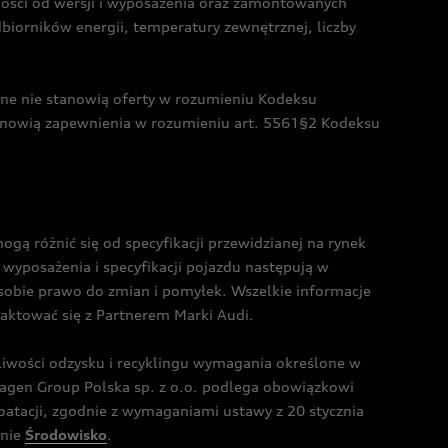
żności od wersji i wyposażenia oraz zamontowanych
dbiorników energii, temperatury zewnętrznej, liczby
czne nie stanowią oferty w rozumieniu Kodeksu
tanowią zapewnienia w rozumieniu art. 5561§2 Kodeksu
 różnić się od specyfikacji przewidzianej na rynek
wyposażenia i specyfikacji pojazdu następują w
sobie prawo do zmian i pomyłek. Wszelkie informacje
taktować się z Partnerem Marki Audi.
wości odzysku i recyklingu wymagania określone w
gen Group Polska sp. z o.o. podlega obowiązkowi
tacji, zgodnie z wymaganiami ustawy z 20 stycznia
onie
Środowisko
.