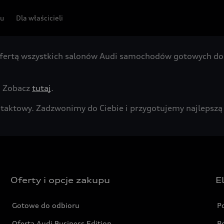
pu
Dla właścicieli
fertą wszystkich salonów Audi samochodów gotowych do 
. Zobacz
tutaj
.
kontaktowy. Zadzwonimy do Ciebie i przygotujemy najleps
Oferty i opcje zakupu
E
Gotowe do odbioru
P
Oferta Audi Business Edition
P