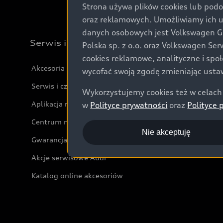
Strona używa plików cookies lub podo
oraz reklamowych. Umożliwiamy ich 
danych osobowych jest Volkswagen Gro
Serwis i akcesoria
Polska sp. z o.o. oraz Volkswagen Se
cookies reklamowe, analityczne i spo
Akcesoria
wycofać swoją zgodę zmieniając ustaw
Serwis i części
Wykorzystujemy cookies też w celach 
Aplikacja myAudi i usługi cyfrowe
w
Polityce prywatności
oraz
Polityce 
Centrum napraw powypadkowych
Nie akceptuję
Gwarancja
Akcje serwisowe Audi
Katalog online akcesoriów