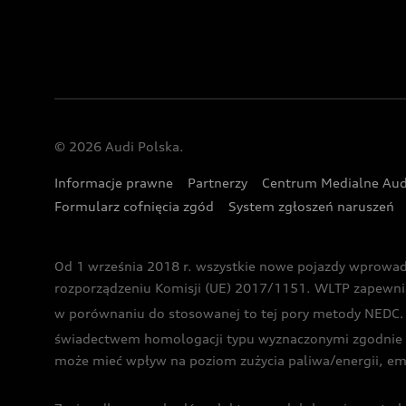
© 2026 Audi Polska.
Informacje prawne
Partnerzy
Centrum Medialne Aud
Formularz cofnięcia zgód
System zgłoszeń naruszeń
Od 1 września 2018 r. wszystkie nowe pojazdy wprowa
rozporządzeniu Komisji (UE) 2017/1151. WLTP zapewnia ba
w porównaniu do stosowanej to tej pory metody NEDC. P
świadectwem homologacji typu wyznaczonymi zgodnie z
może mieć wpływ na poziom zużycia paliwa/energii, em