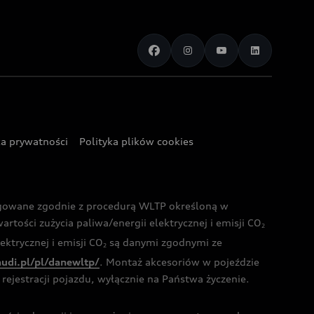
ka prywatności
Polityka plików cookies
ogowane zgodnie z procedurą WLTP określoną w
rtości zużycia paliwa/energii elektrycznej i emisji CO
2
ktrycznej i emisji CO
są danymi zgodnymi ze
2
audi.pl/pl/danewltp/
. Montaż akcesoriów w pojeździe
rejestracji pojazdu, wyłącznie na Państwa życzenie.