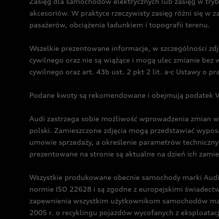
Zasięg dla samochodów elektrycznych lub zasięg w tryb
akcesoriów. W praktyce rzeczywisty zasięg różni się w z
pasażerów, obciążenia ładunkiem i topografii terenu.
Wszelkie prezentowane informacje, w szczególności zdję
cywilnego oraz nie są wiążące i mogą ulec zmianie be
cywilnego oraz art. 43b ust. 2 pkt 2 lit. a-c Ustawy o 
Podane kwoty są rekomendowane i obejmują podatek VA
Audi zastrzega sobie możliwość wprowadzenia zmian w 
polski. Zamieszczone zdjęcia mogą przedstawiać wyposa
umowie sprzedaży, a określenie parametrów techniczny
prezentowane na stronie są aktualne na dzień ich zami
Wszystkie produkowane obecnie samochody marki Audi 
normie ISO 22628 i są zgodne z europejskimi świadec
zapewnienia wszystkim użytkownikom samochodów marki 
2005 r. o recyklingu pojazdów wycofanych z eksploatacj