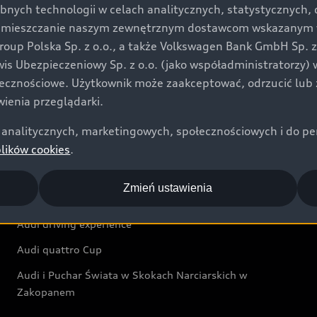
bnych technologii w celach analitycznych, statystycznych,
Audi exclusive
umieszczanie naszym zewnętrznym dostawcom wskazanym w 
up Polska Sp. z o.o., a także Volkswagen Bank GmbH Sp. z o
Świat Audi
rwis Ubezpieczeniowy Sp. z o.o. (jako współadministratorzy
łecznościowe. Użytkownik może zaakceptować, odrzucić lub 
Aktualności i historie postępu
ienia przeglądarki.
Audi Revolut F1® Team
analitycznych, marketingowych, społecznościowych i do perso
Audi Nuvolari
plików cookies
.
Audi Sport Festiwal
Zmień ustawienia
Audi i Muzeum Sztuki Nowoczesnej w Warszawie
Audi driving experience
Audi quattro Cup
Audi i Puchar Świata w Skokach Narciarskich w
Zakopanem