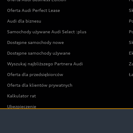
Oferta Audi Perfect Lease
S
Audi dla biznesu
P
Samochody używane Audi Select :plus
P
Dostępne samochody nowe
S
Dostępne samochody używane
E
Wyszukaj najbliższego Partnera Audi
Z
Oferta dla przedsiębiorców
Ł
Oferta dla klientów prywatnych
Kalkulator rat
Ubezpieczenie
Świat Audi RS
Audi driving experience