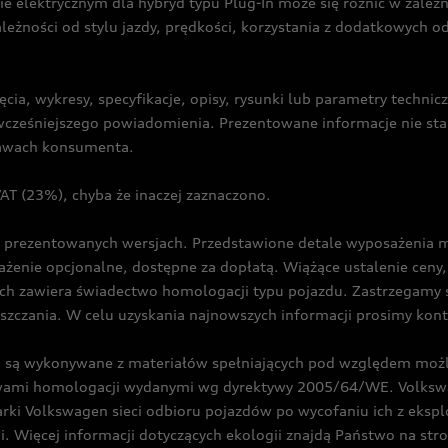
ie elektrycznym dla hybryd typu Plug-In może się różnić w zale
ależności od stylu jazdy, prędkości, korzystania z dodatkowych o
cia, wykresy, specyfikacje, opisy, rysunki lub parametry techni
z wcześniejszego powiadomienia. Prezentowane informacje nie s
prawach konsumenta.
T (23%), chyba że inaczej zaznaczono.
prezentowanych wersjach. Przedstawione detale wyposażenia mogą
żenie opcjonalne, dostępne za dopłatą. Wiążące ustalenie ceny, 
ch zawiera świadectwo homologacji typu pojazdu. Zastrzegamy 
eszczania. W celu uzyskania najnowszych informacji prosimy kon
są wykonywane z materiałów spełniających pod względem możli
twami homologacji wydanymi wg dyrektywy 2005/64/WE. Volkswa
Volkswagen sieci odbioru pojazdów po wycofaniu ich z eksploa
i. Więcej informacji dotyczących ekologii znajdą Państwo na str