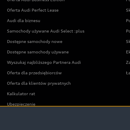
Oferta Audi Perfect Lease
S
Audi dla biznesu
P
Samochody używane Audi Select :plus
P
Dostępne samochody nowe
S
Dostępne samochody używane
E
Wyszukaj najbliższego Partnera Audi
Z
Oferta dla przedsiębiorców
Ł
Oferta dla klientów prywatnych
Kalkulator rat
Ubezpieczenie
Świat Audi RS
Audi driving experience