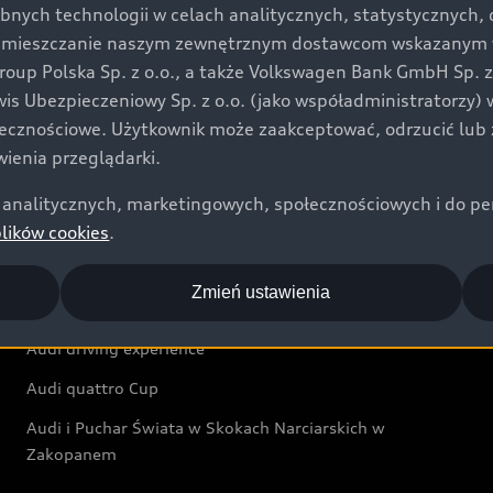
bnych technologii w celach analitycznych, statystycznych,
Audi exclusive
umieszczanie naszym zewnętrznym dostawcom wskazanym w 
up Polska Sp. z o.o., a także Volkswagen Bank GmbH Sp. z o
Świat Audi
rwis Ubezpieczeniowy Sp. z o.o. (jako współadministratorzy
łecznościowe. Użytkownik może zaakceptować, odrzucić lub 
Aktualności i historie postępu
ienia przeglądarki.
Audi Revolut F1® Team
analitycznych, marketingowych, społecznościowych i do perso
Audi Nuvolari
plików cookies
.
Audi Sport Festiwal
Zmień ustawienia
Audi i Muzeum Sztuki Nowoczesnej w Warszawie
Audi driving experience
Audi quattro Cup
Audi i Puchar Świata w Skokach Narciarskich w
Zakopanem