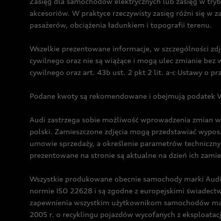
Zasięg dla samochodów elektrycznych lub zasięg w tryb
akcesoriów. W praktyce rzeczywisty zasięg różni się w z
pasażerów, obciążenia ładunkiem i topografii terenu.
Wszelkie prezentowane informacje, w szczególności zdję
cywilnego oraz nie są wiążące i mogą ulec zmianie be
cywilnego oraz art. 43b ust. 2 pkt 2 lit. a-c Ustawy o 
Podane kwoty są rekomendowane i obejmują podatek VA
Audi zastrzega sobie możliwość wprowadzenia zmian w 
polski. Zamieszczone zdjęcia mogą przedstawiać wyposa
umowie sprzedaży, a określenie parametrów techniczny
prezentowane na stronie są aktualne na dzień ich zami
Wszystkie produkowane obecnie samochody marki Audi 
normie ISO 22628 i są zgodne z europejskimi świadec
zapewnienia wszystkim użytkownikom samochodów marki 
2005 r. o recyklingu pojazdów wycofanych z eksploatacj