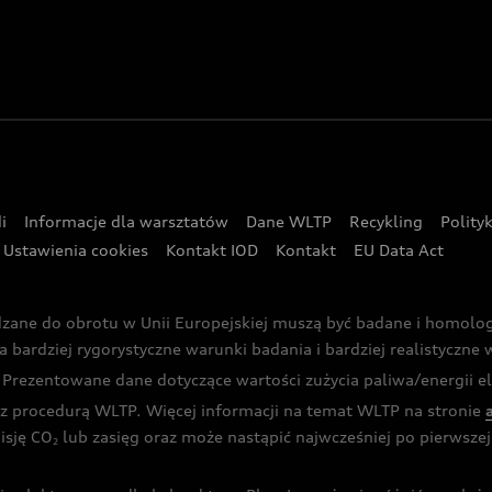
i
Informacje dla warsztatów
Dane WLTP
Recykling
Polity
Ustawienia cookies
Kontakt IOD
Kontakt
EU Data Act
dzane do obrotu w Unii Europejskiej muszą być badane i homol
rdziej rygorystyczne warunki badania i bardziej realistyczne wa
rezentowane dane dotyczące wartości zużycia paliwa/energii ele
 procedurą WLTP. Więcej informacji na temat WLTP na stronie
isję CO
lub zasięg oraz może nastąpić najwcześniej po pierwszej 
2