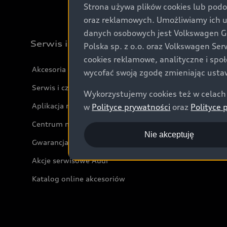
Strona używa plików cookies lub podo
oraz reklamowych. Umożliwiamy ich 
danych osobowych jest Volkswagen Gro
Serwis i akcesoria
Polska sp. z o.o. oraz Volkswagen Se
cookies reklamowe, analityczne i spo
Akcesoria
wycofać swoją zgodę zmieniając ustaw
Serwis i części
Wykorzystujemy cookies też w celach 
Aplikacja myAudi i usługi cyfrowe
w
Polityce prywatności
oraz
Polityce 
Centrum napraw powypadkowych
Nie akceptuję
Gwarancja
Akcje serwisowe Audi
Katalog online akcesoriów