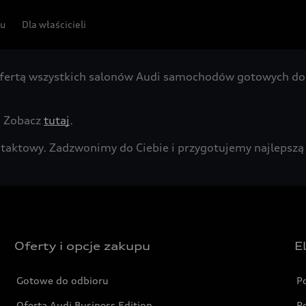
pu
Dla właścicieli
fertą wszystkich salonów Audi samochodów gotowych do 
. Zobacz
tutaj
.
kontaktowy. Zadzwonimy do Ciebie i przygotujemy najleps
Oferty i opcje zakupu
E
Gotowe do odbioru
P
Oferta Audi Business Edition
P