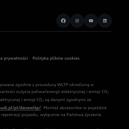
ka prywatności
Polityka plików cookies
ogowane zgodnie z procedurą WLTP określoną w
rtości zużycia paliwa/energii elektrycznej i emisji CO
2
ktrycznej i emisji CO
są danymi zgodnymi ze
2
audi.pl/pl/danewltp/
. Montaż akcesoriów w pojeździe
rejestracji pojazdu, wyłącznie na Państwa życzenie.