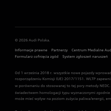
© 2026 Audi Polska.
Informacje prawne
Partnerzy
Centrum Medialne Aud
Formularz cofnięcia zgód
System zgłoszeń naruszeń
Od 1 września 2018 r. wszystkie nowe pojazdy wprowa
rozporządzeniu Komisji (UE) 2017/1151. WLTP zapewnia ba
w porównaniu do stosowanej to tej pory metody NEDC. P
świadectwem homologacji typu wyznaczonymi zgodnie z
może mieć wpływ na poziom zużycia paliwa/energii, em