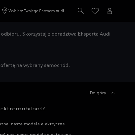
Wybierz Twojego Partnera Audi
odbioru. Skorzystaj z doradztwa Eksperta Audi
zą ofertę na wybrany samochód.
Do góry
lektromobilność
oznaj nasze modele elektryczne
orównaj nasze modele elektryczne