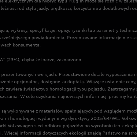
ie elektrycznym dla hybryd typu Plug-In może się różnić w zale
ależności od stylu jazdy, prędkości, korzystania z dodatkowych o
cia, wykresy, specyfikacje, opisy, rysunki lub parametry techni
z wcześniejszego powiadomienia. Prezentowane informacje nie s
prawach konsumenta.
T (23%), chyba że inaczej zaznaczono.
prezentowanych wersjach. Przedstawione detale wyposażenia mogą
żenie opcjonalne, dostępne za dopłatą. Wiążące ustalenie ceny, 
ch zawiera świadectwo homologacji typu pojazdu. Zastrzegamy 
eszczania. W celu uzyskania najnowszych informacji prosimy kon
są wykonywane z materiałów spełniających pod względem możli
twami homologacji wydanymi wg dyrektywy 2005/64/WE. Volkswa
Volkswagen sieci odbioru pojazdów po wycofaniu ich z eksploa
i. Więcej informacji dotyczących ekologii znajdą Państwo na str