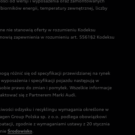
żności od wersji i wyposażenia oraz zamontowanych
dbiorników energii, temperatury zewnętrznej, liczby
czne nie stanowią oferty w rozumieniu Kodeksu
tanowią zapewnienia w rozumieniu art. 5561§2 Kodeksu
 różnić się od specyfikacji przewidzianej na rynek
wyposażenia i specyfikacji pojazdu następują w
sobie prawo do zmian i pomyłek. Wszelkie informacje
taktować się z Partnerem Marki Audi.
wości odzysku i recyklingu wymagania określone w
gen Group Polska sp. z o.o. podlega obowiązkowi
tacji, zgodnie z wymaganiami ustawy z 20 stycznia
onie
Środowisko
.