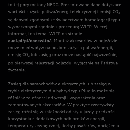
to tej pory metody NEDC. Prezentowane dane dotyczące
wartości zużycia paliwa/energii elektrycznej i emisji CO
2
są danymi zgodnymi ze świadectwem homologacji typu
wyznaczonymi zgodnie z procedurą WLTP. Więcej
informacji na temat WLTP na stronie
audi.pl/pl/danewltp/
. Montaż akcesoriów w pojeździe
może mieć wpływ na poziom zużycia paliwa/energii,
emisję CO
lub zasięg oraz może nastąpić najwcześniej
2
po pierwszej rejestracji pojazdu, wyłącznie na Państwa
życzenie.
Zasięg dla samochodów elektrycznych lub zasięg w
trybie elektrycznym dla hybryd typu Plug-In może się
różnić w zależności od wersji i wyposażenia oraz
zamontowanych akcesoriów. W praktyce rzeczywisty
zasięg różni się w zależności od stylu jazdy, prędkości,
korzystania z dodatkowych odbiorników energii,
temperatury zewnętrznej, liczby pasażerów, obciążenia