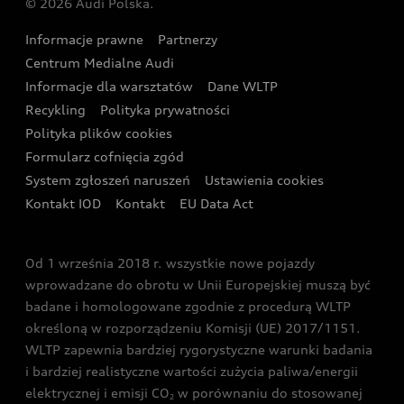
© 2026 Audi Polska.
Gwarancja
Wyszukaj najbliższego Partnera Audi
Audi Sport Festiwal
Eksperci elektromobilności Audi
Informacje prawne
Partnerzy
Akcje serwisowe Audi
Oferta dla przedsiębiorców
Audi i Muzeum Sztuki Nowoczesnej w Warszawie
Centrum Medialne Audi
Zasięg
Katalog online akcesoriów
Oferta dla klientów prywatnych
Informacje dla warsztatów
Dane WLTP
Audi driving experience
Ładowanie
Recykling
Polityka prywatności
Kalkulator rat
Audi quattro Cup
Polityka plików cookies
Formularz cofnięcia zgód
Ubezpieczenie
Audi i Puchar Świata w Skokach Narciarskich w
System zgłoszeń naruszeń
Ustawienia cookies
Zakopanem
Świat Audi RS
Kontakt IOD
Kontakt
EU Data Act
Audi driving experience
Od 1 września 2018 r. wszystkie nowe pojazdy
Audi exclusive
wprowadzane do obrotu w Unii Europejskiej muszą być
badane i homologowane zgodnie z procedurą WLTP
określoną w rozporządzeniu Komisji (UE) 2017/1151.
WLTP zapewnia bardziej rygorystyczne warunki badania
i bardziej realistyczne wartości zużycia paliwa/energii
elektrycznej i emisji CO
w porównaniu do stosowanej
2