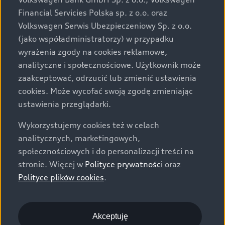
za dopłatą. Wiążące ustalenie ceny, wyposażenia i
Financial Servicies Polska sp. z o.o. oraz
specyfikacji pojazdu następują w umowie sprzedaży, a
Volkswagen Serwis Ubezpieczeniowy Sp. z o.o.
określenie parametrów technicznych zawiera
(jako współadministratorzy) w przypadku
świadectwo homologacji typu pojazdu. Zastrzegamy
wyrażenia zgody na cookies reklamowe,
sobie prawo do zmian i pomyłek. Wszelkie informacje
analityczne i społecznościowe. Użytkownik może
prezentowane na stronie są aktualne na dzień ich
zaakceptować, odrzucić lub zmienić ustawienia
zamieszczania. W celu uzyskania najnowszych
cookies. Może wycofać swoją zgodę zmieniając
informacji prosimy kontaktować się z Partnerem Marki
ustawienia przeglądarki.
Audi.
Wykorzystujemy cookies też w celach
Wszystkie produkowane obecnie samochody marki Audi
analitycznych, marketingowych,
są wykonywane z materiałów spełniających pod
społecznościowych i do personalizacji treści na
względem możliwości odzysku i recyklingu wymagania
stronie. Więcej w
Polityce prywatności
oraz
określone w normie ISO 22628 i są zgodne z
Polityce plików cookies
.
europejskimi świadectwami homologacji wydanymi wg
dyrektywy 2005/64/WE. Volkswagen Group Polska sp. z
o.o. podlega obowiązkowi zapewnienia wszystkim
użytkownikom samochodów marki Volkswagen sieci
Akceptuję