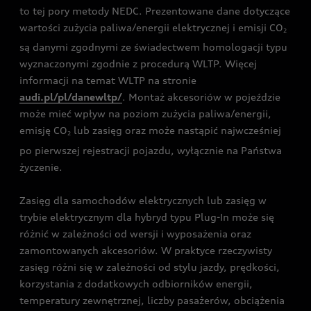
to tej pory metody NEDC. Prezentowane dane dotyczące
wartości zużycia paliwa/energii elektrycznej i emisji CO
2
są danymi zgodnymi ze świadectwem homologacji typu
wyznaczonymi zgodnie z procedurą WLTP. Więcej
informacji na temat WLTP na stronie
audi.pl/pl/danewltp/
. Montaż akcesoriów w pojeździe
może mieć wpływ na poziom zużycia paliwa/energii,
emisję CO
lub zasięg oraz może nastąpić najwcześniej
2
po pierwszej rejestracji pojazdu, wyłącznie na Państwa
życzenie.
Zasięg dla samochodów elektrycznych lub zasięg w
trybie elektrycznym dla hybryd typu Plug-In może się
różnić w zależności od wersji i wyposażenia oraz
zamontowanych akcesoriów. W praktyce rzeczywisty
zasięg różni się w zależności od stylu jazdy, prędkości,
korzystania z dodatkowych odbiorników energii,
temperatury zewnętrznej, liczby pasażerów, obciążenia