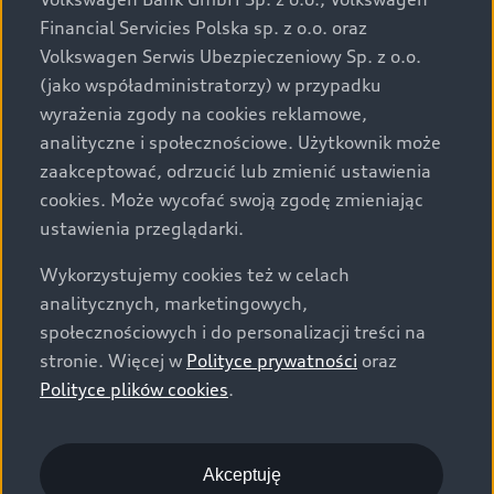
za dopłatą. Wiążące ustalenie ceny, wyposażenia i
Financial Servicies Polska sp. z o.o. oraz
specyfikacji pojazdu następują w umowie sprzedaży, a
Volkswagen Serwis Ubezpieczeniowy Sp. z o.o.
określenie parametrów technicznych zawiera
(jako współadministratorzy) w przypadku
świadectwo homologacji typu pojazdu. Zastrzegamy
wyrażenia zgody na cookies reklamowe,
sobie prawo do zmian i pomyłek. Wszelkie informacje
analityczne i społecznościowe. Użytkownik może
prezentowane na stronie są aktualne na dzień ich
zaakceptować, odrzucić lub zmienić ustawienia
zamieszczania. W celu uzyskania najnowszych
cookies. Może wycofać swoją zgodę zmieniając
informacji prosimy kontaktować się z Partnerem Marki
ustawienia przeglądarki.
Audi.
Wykorzystujemy cookies też w celach
Wszystkie produkowane obecnie samochody marki Audi
analitycznych, marketingowych,
są wykonywane z materiałów spełniających pod
społecznościowych i do personalizacji treści na
względem możliwości odzysku i recyklingu wymagania
stronie. Więcej w
Polityce prywatności
oraz
określone w normie ISO 22628 i są zgodne z
Polityce plików cookies
.
europejskimi świadectwami homologacji wydanymi wg
dyrektywy 2005/64/WE. Volkswagen Group Polska sp. z
o.o. podlega obowiązkowi zapewnienia wszystkim
użytkownikom samochodów marki Volkswagen sieci
Akceptuję