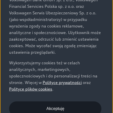
za dopłatą. Wiążące ustalenie ceny, wyposażenia i
Financial Servicies Polska sp. z o.o. oraz
specyfikacji pojazdu następują w umowie sprzedaży, a
Volkswagen Serwis Ubezpieczeniowy Sp. z o.o.
określenie parametrów technicznych zawiera
(jako współadministratorzy) w przypadku
świadectwo homologacji typu pojazdu. Zastrzegamy
wyrażenia zgody na cookies reklamowe,
sobie prawo do zmian i pomyłek. Wszelkie informacje
analityczne i społecznościowe. Użytkownik może
prezentowane na stronie są aktualne na dzień ich
zaakceptować, odrzucić lub zmienić ustawienia
zamieszczania. W celu uzyskania najnowszych
cookies. Może wycofać swoją zgodę zmieniając
informacji prosimy kontaktować się z Partnerem Marki
ustawienia przeglądarki.
Audi.
Wykorzystujemy cookies też w celach
Wszystkie produkowane obecnie samochody marki Audi
analitycznych, marketingowych,
są wykonywane z materiałów spełniających pod
społecznościowych i do personalizacji treści na
względem możliwości odzysku i recyklingu wymagania
stronie. Więcej w
Polityce prywatności
oraz
określone w normie ISO 22628 i są zgodne z
Polityce plików cookies
.
europejskimi świadectwami homologacji wydanymi wg
dyrektywy 2005/64/WE. Volkswagen Group Polska sp. z
o.o. podlega obowiązkowi zapewnienia wszystkim
użytkownikom samochodów marki Volkswagen sieci
Akceptuję