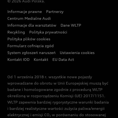
© 2026 Audi Polska.
Gwarancja
Wyszukaj najbliższego Partnera Audi
Audi Sport Festiwal
Eksperci elektromobilności Audi
Informacje prawne
Partnerzy
Akcje serwisowe Audi
Oferta dla przedsiębiorców
Audi i Muzeum Sztuki Nowoczesnej w Warszawie
Centrum Medialne Audi
Zasięg
Katalog online akcesoriów
Oferta dla klientów prywatnych
Informacje dla warsztatów
Dane WLTP
Audi driving experience
Ładowanie
Recykling
Polityka prywatności
Kalkulator rat
Audi quattro Cup
Polityka plików cookies
Formularz cofnięcia zgód
Ubezpieczenie
Audi i Puchar Świata w Skokach Narciarskich w
System zgłoszeń naruszeń
Ustawienia cookies
Zakopanem
Świat Audi RS
Kontakt IOD
Kontakt
EU Data Act
Audi driving experience
Od 1 września 2018 r. wszystkie nowe pojazdy
Audi exclusive
wprowadzane do obrotu w Unii Europejskiej muszą być
badane i homologowane zgodnie z procedurą WLTP
określoną w rozporządzeniu Komisji (UE) 2017/1151.
WLTP zapewnia bardziej rygorystyczne warunki badania
i bardziej realistyczne wartości zużycia paliwa/energii
elektrycznej i emisji CO
w porównaniu do stosowanej
2