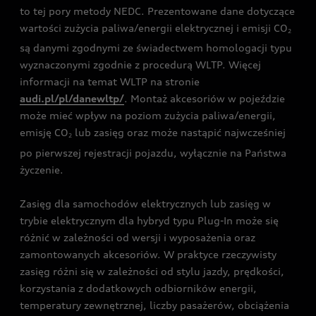
to tej pory metody NEDC. Prezentowane dane dotyczące
wartości zużycia paliwa/energii elektrycznej i emisji CO
2
są danymi zgodnymi ze świadectwem homologacji typu
wyznaczonymi zgodnie z procedurą WLTP. Więcej
informacji na temat WLTP na stronie
audi.pl/pl/danewltp/
. Montaż akcesoriów w pojeździe
może mieć wpływ na poziom zużycia paliwa/energii,
emisję CO
lub zasięg oraz może nastąpić najwcześniej
2
po pierwszej rejestracji pojazdu, wyłącznie na Państwa
życzenie.
Zasięg dla samochodów elektrycznych lub zasięg w
trybie elektrycznym dla hybryd typu Plug-In może się
różnić w zależności od wersji i wyposażenia oraz
zamontowanych akcesoriów. W praktyce rzeczywisty
zasięg różni się w zależności od stylu jazdy, prędkości,
korzystania z dodatkowych odbiorników energii,
temperatury zewnętrznej, liczby pasażerów, obciążenia