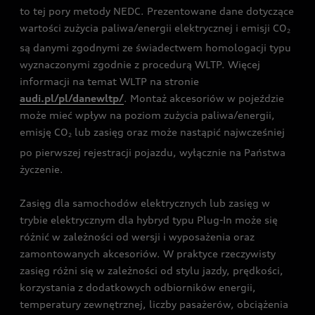
to tej pory metody NEDC. Prezentowane dane dotyczące
wartości zużycia paliwa/energii elektrycznej i emisji CO
2
są danymi zgodnymi ze świadectwem homologacji typu
wyznaczonymi zgodnie z procedurą WLTP. Więcej
informacji na temat WLTP na stronie
audi.pl/pl/danewltp/
. Montaż akcesoriów w pojeździe
może mieć wpływ na poziom zużycia paliwa/energii,
emisję CO
lub zasięg oraz może nastąpić najwcześniej
2
po pierwszej rejestracji pojazdu, wyłącznie na Państwa
życzenie.
Zasięg dla samochodów elektrycznych lub zasięg w
trybie elektrycznym dla hybryd typu Plug-In może się
różnić w zależności od wersji i wyposażenia oraz
zamontowanych akcesoriów. W praktyce rzeczywisty
zasięg różni się w zależności od stylu jazdy, prędkości,
korzystania z dodatkowych odbiorników energii,
temperatury zewnętrznej, liczby pasażerów, obciążenia