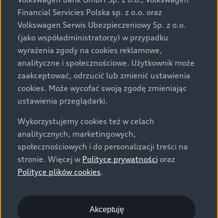
za dopłatą. Wiążące ustalenie ceny, wyposażenia i
Financial Servicies Polska sp. z o.o. oraz
specyfikacji pojazdu następują w umowie sprzedaży, a
Volkswagen Serwis Ubezpieczeniowy Sp. z o.o.
określenie parametrów technicznych zawiera
(jako współadministratorzy) w przypadku
świadectwo homologacji typu pojazdu. Zastrzegamy
wyrażenia zgody na cookies reklamowe,
sobie prawo do zmian i pomyłek. Wszelkie informacje
analityczne i społecznościowe. Użytkownik może
prezentowane na stronie są aktualne na dzień ich
zaakceptować, odrzucić lub zmienić ustawienia
zamieszczania. W celu uzyskania najnowszych
cookies. Może wycofać swoją zgodę zmieniając
informacji prosimy kontaktować się z Partnerem Marki
ustawienia przeglądarki.
Audi.
Wykorzystujemy cookies też w celach
Wszystkie produkowane obecnie samochody marki Audi
analitycznych, marketingowych,
są wykonywane z materiałów spełniających pod
społecznościowych i do personalizacji treści na
względem możliwości odzysku i recyklingu wymagania
stronie. Więcej w
Polityce prywatności
oraz
określone w normie ISO 22628 i są zgodne z
Polityce plików cookies
.
europejskimi świadectwami homologacji wydanymi wg
dyrektywy 2005/64/WE. Volkswagen Group Polska sp. z
o.o. podlega obowiązkowi zapewnienia wszystkim
użytkownikom samochodów marki Volkswagen sieci
Akceptuję