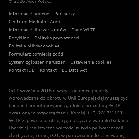
© 2026 Audi Polska.
Gwarancja
Wyszukaj najbliższego Partnera Audi
Audi Sport Festiwal
Eksperci elektromobilności Audi
Informacje prawne
Partnerzy
Akcje serwisowe Audi
Oferta dla przedsiębiorców
Audi i Muzeum Sztuki Nowoczesnej w Warszawie
Centrum Medialne Audi
Zasięg
Katalog online akcesoriów
Oferta dla klientów prywatnych
Informacje dla warsztatów
Dane WLTP
Audi driving experience
Ładowanie
Recykling
Polityka prywatności
Kalkulator rat
Audi quattro Cup
Polityka plików cookies
Formularz cofnięcia zgód
Ubezpieczenie
Audi i Puchar Świata w Skokach Narciarskich w
System zgłoszeń naruszeń
Ustawienia cookies
Zakopanem
Świat Audi RS
Kontakt IOD
Kontakt
EU Data Act
Audi driving experience
Od 1 września 2018 r. wszystkie nowe pojazdy
Audi exclusive
wprowadzane do obrotu w Unii Europejskiej muszą być
badane i homologowane zgodnie z procedurą WLTP
określoną w rozporządzeniu Komisji (UE) 2017/1151.
WLTP zapewnia bardziej rygorystyczne warunki badania
i bardziej realistyczne wartości zużycia paliwa/energii
elektrycznej i emisji CO
w porównaniu do stosowanej
2