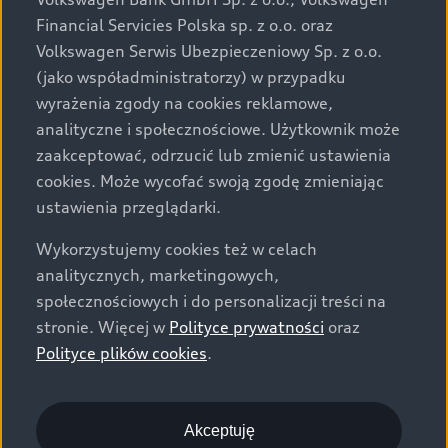
za dopłatą. Wiążące ustalenie ceny, wyposażenia i
Financial Servicies Polska sp. z o.o. oraz
specyfikacji pojazdu następują w umowie sprzedaży, a
Volkswagen Serwis Ubezpieczeniowy Sp. z o.o.
określenie parametrów technicznych zawiera
(jako współadministratorzy) w przypadku
świadectwo homologacji typu pojazdu. Zastrzegamy
wyrażenia zgody na cookies reklamowe,
sobie prawo do zmian i pomyłek. Wszelkie informacje
analityczne i społecznościowe. Użytkownik może
prezentowane na stronie są aktualne na dzień ich
zaakceptować, odrzucić lub zmienić ustawienia
zamieszczania. W celu uzyskania najnowszych
cookies. Może wycofać swoją zgodę zmieniając
informacji prosimy kontaktować się z Partnerem Marki
ustawienia przeglądarki.
Audi.
Wykorzystujemy cookies też w celach
Wszystkie produkowane obecnie samochody marki Audi
analitycznych, marketingowych,
są wykonywane z materiałów spełniających pod
społecznościowych i do personalizacji treści na
względem możliwości odzysku i recyklingu wymagania
stronie. Więcej w
Polityce prywatności
oraz
określone w normie ISO 22628 i są zgodne z
Polityce plików cookies
.
europejskimi świadectwami homologacji wydanymi wg
dyrektywy 2005/64/WE. Volkswagen Group Polska sp. z
o.o. podlega obowiązkowi zapewnienia wszystkim
użytkownikom samochodów marki Volkswagen sieci
Akceptuję