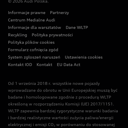
© 2026 Audi Polska.
Gwarancja
Wyszukaj najbliższego Partnera Audi
Audi Sport Festiwal
Eksperci elektromobilności Audi
Informacje prawne
Partnerzy
Akcje serwisowe Audi
Oferta dla przedsiębiorców
Audi i Muzeum Sztuki Nowoczesnej w Warszawie
Centrum Medialne Audi
Zasięg
Katalog online akcesoriów
Oferta dla klientów prywatnych
Informacje dla warsztatów
Dane WLTP
Audi driving experience
Ładowanie
Recykling
Polityka prywatności
Kalkulator rat
Audi quattro Cup
Polityka plików cookies
Formularz cofnięcia zgód
Ubezpieczenie
Audi i Puchar Świata w Skokach Narciarskich w
System zgłoszeń naruszeń
Ustawienia cookies
Zakopanem
Świat Audi RS
Kontakt IOD
Kontakt
EU Data Act
Audi driving experience
Od 1 września 2018 r. wszystkie nowe pojazdy
Audi exclusive
wprowadzane do obrotu w Unii Europejskiej muszą być
badane i homologowane zgodnie z procedurą WLTP
określoną w rozporządzeniu Komisji (UE) 2017/1151.
WLTP zapewnia bardziej rygorystyczne warunki badania
i bardziej realistyczne wartości zużycia paliwa/energii
elektrycznej i emisji CO
w porównaniu do stosowanej
2