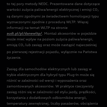
to tej pory metody NEDC. Prezentowane dane dotyczące
wartości zużycia paliwa/energii elektrycznej i emisji CO
2
są danymi zgodnymi ze świadectwem homologacji typu
wyznaczonymi zgodnie z procedurą WLTP. Więcej
informacji na temat WLTP na stronie
audi.pl/pl/danewltp/
. Montaż akcesoriów w pojeździe
może mieć wpływ na poziom zużycia paliwa/energii,
emisję CO
lub zasięg oraz może nastąpić najwcześniej
2
po pierwszej rejestracji pojazdu, wyłącznie na Państwa
życzenie.
Zasięg dla samochodów elektrycznych lub zasięg w
trybie elektrycznym dla hybryd typu Plug-In może się
różnić w zależności od wersji i wyposażenia oraz
zamontowanych akcesoriów. W praktyce rzeczywisty
zasięg różni się w zależności od stylu jazdy, prędkości,
korzystania z dodatkowych odbiorników energii,
temperatury zewnętrznej, liczby pasażerów, obciążenia