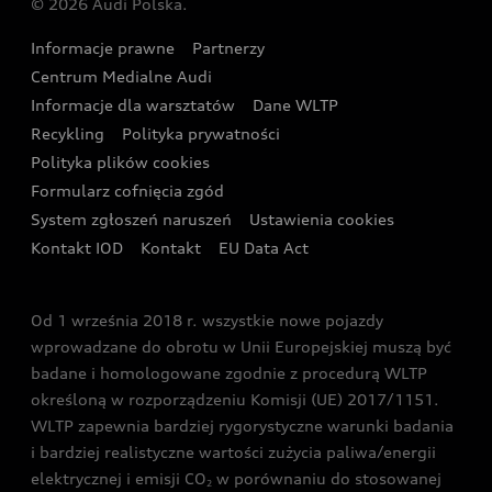
© 2026 Audi Polska.
Gwarancja
Wyszukaj najbliższego Partnera Audi
Audi Sport Festiwal
Eksperci elektromobilności Audi
Informacje prawne
Partnerzy
Akcje serwisowe Audi
Oferta dla przedsiębiorców
Audi i Muzeum Sztuki Nowoczesnej w Warszawie
Centrum Medialne Audi
Zasięg
Katalog online akcesoriów
Oferta dla klientów prywatnych
Informacje dla warsztatów
Dane WLTP
Audi driving experience
Ładowanie
Recykling
Polityka prywatności
Kalkulator rat
Audi quattro Cup
Polityka plików cookies
Formularz cofnięcia zgód
Ubezpieczenie
Audi i Puchar Świata w Skokach Narciarskich w
System zgłoszeń naruszeń
Ustawienia cookies
Zakopanem
Świat Audi RS
Kontakt IOD
Kontakt
EU Data Act
Audi driving experience
Od 1 września 2018 r. wszystkie nowe pojazdy
Audi exclusive
wprowadzane do obrotu w Unii Europejskiej muszą być
badane i homologowane zgodnie z procedurą WLTP
określoną w rozporządzeniu Komisji (UE) 2017/1151.
WLTP zapewnia bardziej rygorystyczne warunki badania
i bardziej realistyczne wartości zużycia paliwa/energii
elektrycznej i emisji CO
w porównaniu do stosowanej
2