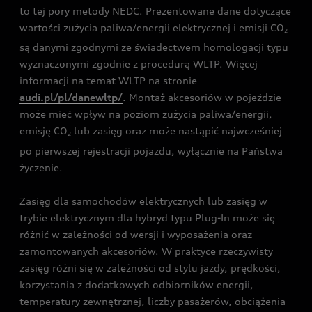
to tej pory metody NEDC. Prezentowane dane dotyczące
wartości zużycia paliwa/energii elektrycznej i emisji CO
2
są danymi zgodnymi ze świadectwem homologacji typu
wyznaczonymi zgodnie z procedurą WLTP. Więcej
informacji na temat WLTP na stronie
audi.pl/pl/danewltp/
. Montaż akcesoriów w pojeździe
może mieć wpływ na poziom zużycia paliwa/energii,
emisję CO
lub zasięg oraz może nastąpić najwcześniej
2
po pierwszej rejestracji pojazdu, wyłącznie na Państwa
życzenie.
Zasięg dla samochodów elektrycznych lub zasięg w
trybie elektrycznym dla hybryd typu Plug-In może się
różnić w zależności od wersji i wyposażenia oraz
zamontowanych akcesoriów. W praktyce rzeczywisty
zasięg różni się w zależności od stylu jazdy, prędkości,
korzystania z dodatkowych odbiorników energii,
temperatury zewnętrznej, liczby pasażerów, obciążenia