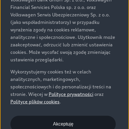
za dopłatą. Wiążące ustalenie ceny, wyposażenia i
Financial Servicies Polska sp. z o.o. oraz
specyfikacji pojazdu następują w umowie sprzedaży, a
Volkswagen Serwis Ubezpieczeniowy Sp. z o.o.
określenie parametrów technicznych zawiera
(jako współadministratorzy) w przypadku
świadectwo homologacji typu pojazdu. Zastrzegamy
wyrażenia zgody na cookies reklamowe,
sobie prawo do zmian i pomyłek. Wszelkie informacje
analityczne i społecznościowe. Użytkownik może
prezentowane na stronie są aktualne na dzień ich
zaakceptować, odrzucić lub zmienić ustawienia
zamieszczania. W celu uzyskania najnowszych
cookies. Może wycofać swoją zgodę zmieniając
informacji prosimy kontaktować się z Partnerem Marki
ustawienia przeglądarki.
Audi.
Wykorzystujemy cookies też w celach
Wszystkie produkowane obecnie samochody marki Audi
analitycznych, marketingowych,
są wykonywane z materiałów spełniających pod
społecznościowych i do personalizacji treści na
względem możliwości odzysku i recyklingu wymagania
stronie. Więcej w
Polityce prywatności
oraz
określone w normie ISO 22628 i są zgodne z
Polityce plików cookies
.
europejskimi świadectwami homologacji wydanymi wg
dyrektywy 2005/64/WE. Volkswagen Group Polska sp. z
o.o. podlega obowiązkowi zapewnienia wszystkim
użytkownikom samochodów marki Volkswagen sieci
Akceptuję