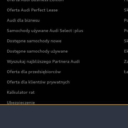
Oferta Audi Perfect Lease
S
Audi dla biznesu
P
Samochody używane Audi Select :plus
P
Dostępne samochody nowe
S
Dostępne samochody używane
E
Wyszukaj najbliższego Partnera Audi
Z
Oferta dla przedsiębiorców
Ł
Oferta dla klientów prywatnych
Kalkulator rat
Ubezpieczenie
Świat Audi RS
Audi driving experience