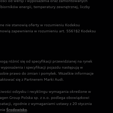
żności od wersji i wyposażenia oraz zamontowanych
dbiorników energii, temperatury zewnętrznej, liczby
czne nie stanowią oferty w rozumieniu Kodeksu
tanowią zapewnienia w rozumieniu art. 5561§2 Kodeksu
 różnić się od specyfikacji przewidzianej na rynek
wyposażenia i specyfikacji pojazdu następują w
sobie prawo do zmian i pomyłek. Wszelkie informacje
taktować się z Partnerem Marki Audi.
wości odzysku i recyklingu wymagania określone w
gen Group Polska sp. z o.o. podlega obowiązkowi
tacji, zgodnie z wymaganiami ustawy z 20 stycznia
onie
Środowisko
.