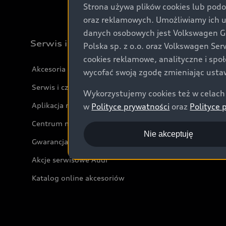
Strona używa plików cookies lub podo
oraz reklamowych. Umożliwiamy ich 
danych osobowych jest Volkswagen Gro
Serwis i akcesoria
Polska sp. z o.o. oraz Volkswagen Se
cookies reklamowe, analityczne i spo
Akcesoria
wycofać swoją zgodę zmieniając ustaw
Serwis i części
Wykorzystujemy cookies też w celach 
Aplikacja myAudi i usługi cyfrowe
w
Polityce prywatności
oraz
Polityce 
Centrum napraw powypadkowych
Nie akceptuję
Gwarancja
Akcje serwisowe Audi
Katalog online akcesoriów