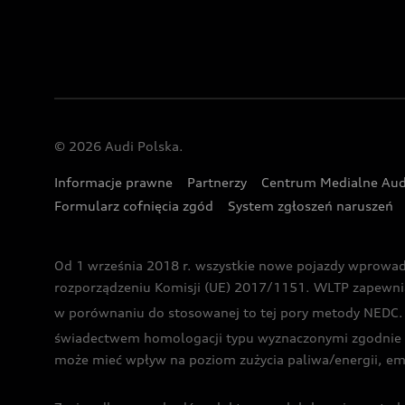
© 2026 Audi Polska.
Informacje prawne
Partnerzy
Centrum Medialne Aud
Formularz cofnięcia zgód
System zgłoszeń naruszeń
Od 1 września 2018 r. wszystkie nowe pojazdy wprowa
rozporządzeniu Komisji (UE) 2017/1151. WLTP zapewnia ba
w porównaniu do stosowanej to tej pory metody NEDC. P
świadectwem homologacji typu wyznaczonymi zgodnie z
może mieć wpływ na poziom zużycia paliwa/energii, em