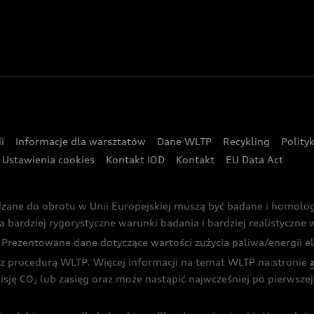
i
Informacje dla warsztatów
Dane WLTP
Recykling
Polity
Ustawienia cookies
Kontakt IOD
Kontakt
EU Data Act
dzane do obrotu w Unii Europejskiej muszą być badane i homol
rdziej rygorystyczne warunki badania i bardziej realistyczne wa
rezentowane dane dotyczące wartości zużycia paliwa/energii ele
 procedurą WLTP. Więcej informacji na temat WLTP na stronie
isję CO
lub zasięg oraz może nastąpić najwcześniej po pierwszej 
2