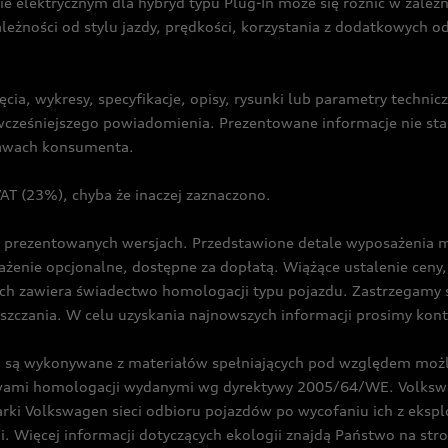
ie elektrycznym dla hybryd typu Plug-In może się różnić w zale
ależności od stylu jazdy, prędkości, korzystania z dodatkowych o
cia, wykresy, specyfikacje, opisy, rysunki lub parametry techni
z wcześniejszego powiadomienia. Prezentowane informacje nie s
prawach konsumenta.
T (23%), chyba że inaczej zaznaczono.
prezentowanych wersjach. Przedstawione detale wyposażenia mogą
żenie opcjonalne, dostępne za dopłatą. Wiążące ustalenie ceny, 
ch zawiera świadectwo homologacji typu pojazdu. Zastrzegamy 
eszczania. W celu uzyskania najnowszych informacji prosimy kon
są wykonywane z materiałów spełniających pod względem możli
twami homologacji wydanymi wg dyrektywy 2005/64/WE. Volkswa
Volkswagen sieci odbioru pojazdów po wycofaniu ich z eksploa
i. Więcej informacji dotyczących ekologii znajdą Państwo na str