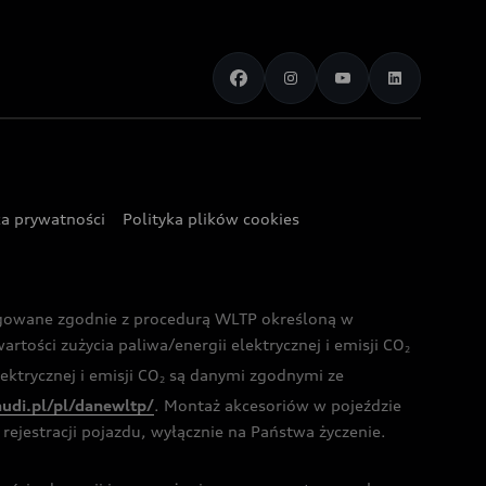
ka prywatności
Polityka plików cookies
ogowane zgodnie z procedurą WLTP określoną w
rtości zużycia paliwa/energii elektrycznej i emisji CO
2
ktrycznej i emisji CO
są danymi zgodnymi ze
2
audi.pl/pl/danewltp/
. Montaż akcesoriów w pojeździe
rejestracji pojazdu, wyłącznie na Państwa życzenie.