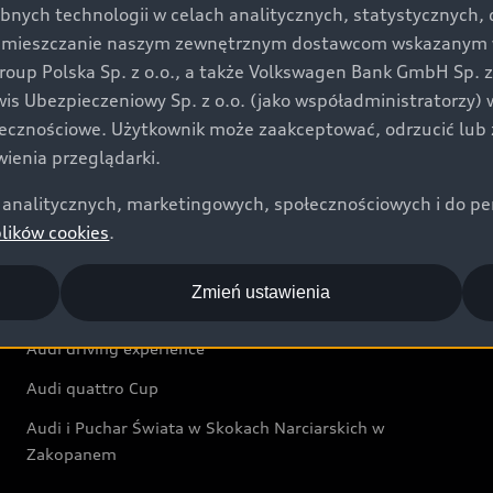
bnych technologii w celach analitycznych, statystycznych,
Audi exclusive
umieszczanie naszym zewnętrznym dostawcom wskazanym w 
up Polska Sp. z o.o., a także Volkswagen Bank GmbH Sp. z o
Świat Audi
rwis Ubezpieczeniowy Sp. z o.o. (jako współadministratorzy
łecznościowe. Użytkownik może zaakceptować, odrzucić lub 
Aktualności i historie postępu
ienia przeglądarki.
Audi Revolut F1® Team
analitycznych, marketingowych, społecznościowych i do perso
Audi Nuvolari
plików cookies
.
Audi Sport Festiwal
Zmień ustawienia
Audi i Muzeum Sztuki Nowoczesnej w Warszawie
Audi driving experience
Audi quattro Cup
Audi i Puchar Świata w Skokach Narciarskich w
Zakopanem