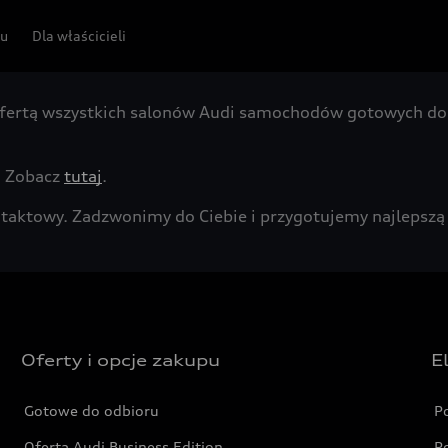
pu
Dla właścicieli
fertą wszystkich salonów Audi samochodów gotowych do 
. Zobacz
tutaj
.
kontaktowy. Zadzwonimy do Ciebie i przygotujemy najleps
Oferty i opcje zakupu
E
Gotowe do odbioru
P
Oferta Audi Business Edition
P