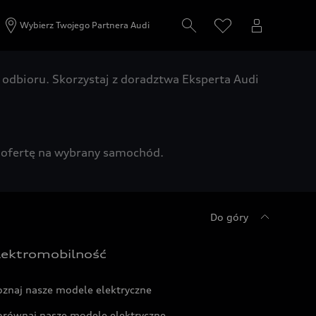
Wybierz Twojego Partnera Audi
odbioru. Skorzystaj z doradztwa Eksperta Audi
zą ofertę na wybrany samochód.
Do góry
lektromobilność
oznaj nasze modele elektryczne
orównaj nasze modele elektryczne