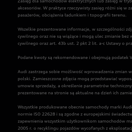
Zasięg dla samochodów elektrycznych lub zasięg w tryb
akcesoriów. W praktyce rzeczywisty zasięg różni się w z
pasażerów, obciążenia ładunkiem i topografii terenu.
Wszelkie prezentowane informacje, w szczególności zdję
cywilnego oraz nie są wiążące i mogą ulec zmianie be
cywilnego oraz art. 43b ust. 2 pkt 2 lit. a-c Ustawy o 
Podane kwoty są rekomendowane i obejmują podatek VA
Audi zastrzega sobie możliwość wprowadzenia zmian w 
polski. Zamieszczone zdjęcia mogą przedstawiać wyposa
umowie sprzedaży, a określenie parametrów techniczny
prezentowane na stronie są aktualne na dzień ich zami
Wszystkie produkowane obecnie samochody marki Audi 
normie ISO 22628 i są zgodne z europejskimi świadec
zapewnienia wszystkim użytkownikom samochodów marki 
2005 r. o recyklingu pojazdów wycofanych z eksploatacj