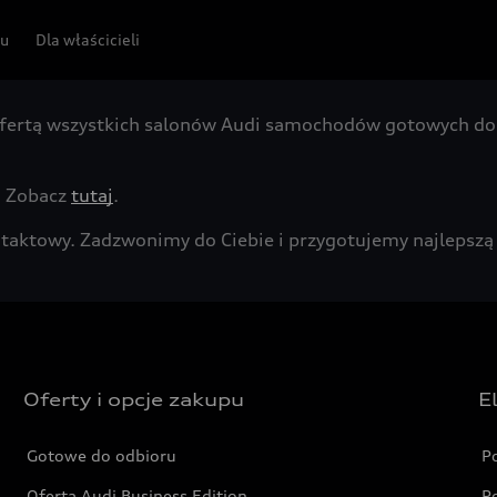
pu
Dla właścicieli
fertą wszystkich salonów Audi samochodów gotowych do 
. Zobacz
tutaj
.
kontaktowy. Zadzwonimy do Ciebie i przygotujemy najleps
Oferty i opcje zakupu
E
Gotowe do odbioru
P
Oferta Audi Business Edition
P