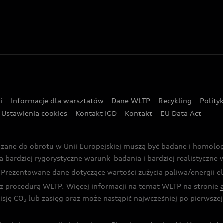
i
Informacje dla warsztatów
Dane WLTP
Recykling
Polity
Ustawienia cookies
Kontakt IOD
Kontakt
EU Data Act
dzane do obrotu w Unii Europejskiej muszą być badane i homol
rdziej rygorystyczne warunki badania i bardziej realistyczne wa
rezentowane dane dotyczące wartości zużycia paliwa/energii ele
 procedurą WLTP. Więcej informacji na temat WLTP na stronie
isję CO
lub zasięg oraz może nastąpić najwcześniej po pierwszej 
2