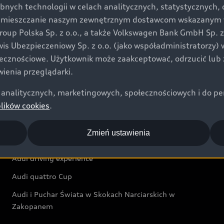
bnych technologii w celach analitycznych, statystycznych,
Audi exclusive
umieszczanie naszym zewnętrznym dostawcom wskazanym w 
up Polska Sp. z o.o., a także Volkswagen Bank GmbH Sp. z o
Świat Audi
rwis Ubezpieczeniowy Sp. z o.o. (jako współadministratorzy
łecznościowe. Użytkownik może zaakceptować, odrzucić lub 
Aktualności i historie postępu
ienia przeglądarki.
Audi Revolut F1® Team
analitycznych, marketingowych, społecznościowych i do perso
Audi Nuvolari
plików cookies
.
Audi Sport Festiwal
Zmień ustawienia
Audi i Muzeum Sztuki Nowoczesnej w Warszawie
Audi driving experience
Audi quattro Cup
Audi i Puchar Świata w Skokach Narciarskich w
Zakopanem