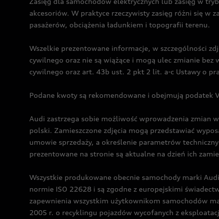
Zasięg dla samochodów elektrycznych lub zasięg w tryb
akcesoriów. W praktyce rzeczywisty zasięg różni się w z
pasażerów, obciążenia ładunkiem i topografii terenu.
Wszelkie prezentowane informacje, w szczególności zdję
cywilnego oraz nie są wiążące i mogą ulec zmianie be
cywilnego oraz art. 43b ust. 2 pkt 2 lit. a-c Ustawy o 
Podane kwoty są rekomendowane i obejmują podatek VA
Audi zastrzega sobie możliwość wprowadzenia zmian w 
polski. Zamieszczone zdjęcia mogą przedstawiać wyposa
umowie sprzedaży, a określenie parametrów techniczny
prezentowane na stronie są aktualne na dzień ich zami
Wszystkie produkowane obecnie samochody marki Audi 
normie ISO 22628 i są zgodne z europejskimi świadec
zapewnienia wszystkim użytkownikom samochodów marki 
2005 r. o recyklingu pojazdów wycofanych z eksploatacj