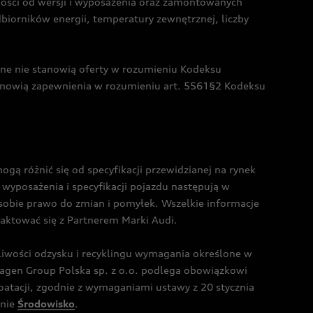
żności od wersji i wyposażenia oraz zamontowanych
dbiorników energii, temperatury zewnętrznej, liczby
czne nie stanowią oferty w rozumieniu Kodeksu
tanowią zapewnienia w rozumieniu art. 5561§2 Kodeksu
 różnić się od specyfikacji przewidzianej na rynek
wyposażenia i specyfikacji pojazdu następują w
sobie prawo do zmian i pomyłek. Wszelkie informacje
taktować się z Partnerem Marki Audi.
wości odzysku i recyklingu wymagania określone w
gen Group Polska sp. z o.o. podlega obowiązkowi
tacji, zgodnie z wymaganiami ustawy z 20 stycznia
onie
Środowisko
.