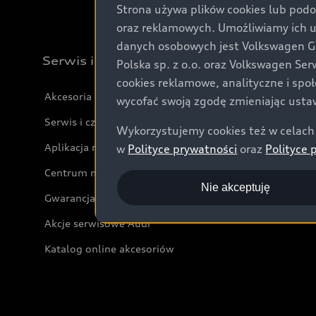
Strona używa plików cookies lub podo
oraz reklamowych. Umożliwiamy ich 
danych osobowych jest Volkswagen Gro
Serwis i akcesoria
Polska sp. z o.o. oraz Volkswagen Se
cookies reklamowe, analityczne i spo
Akcesoria
wycofać swoją zgodę zmieniając ustaw
Serwis i części
Wykorzystujemy cookies też w celach 
Aplikacja myAudi i usługi cyfrowe
w
Polityce prywatności
oraz
Polityce 
Centrum napraw powypadkowych
Nie akceptuję
Gwarancja
Akcje serwisowe Audi
Katalog online akcesoriów