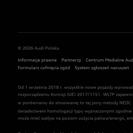
© 2026 Audi Polska.
Informacje prawne
Partnerzy
Centrum Medialne Aud
Formularz cofnięcia zgód
System zgłoszeń naruszeń
Od 1 września 2018 r. wszystkie nowe pojazdy wprowa
rozporządzeniu Komisji (UE) 2017/1151. WLTP zapewnia ba
w porównaniu do stosowanej to tej pory metody NEDC. P
świadectwem homologacji typu wyznaczonymi zgodnie z
może mieć wpływ na poziom zużycia paliwa/energii, em