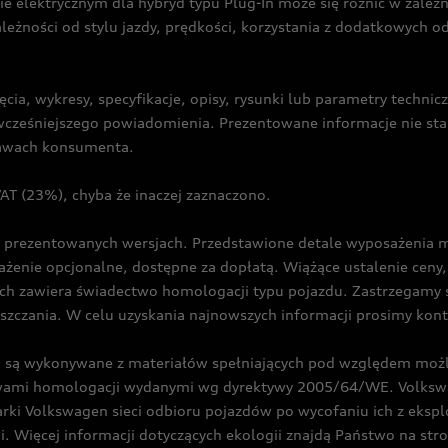
ie elektrycznym dla hybryd typu Plug-In może się różnić w zale
ależności od stylu jazdy, prędkości, korzystania z dodatkowych o
cia, wykresy, specyfikacje, opisy, rysunki lub parametry techni
z wcześniejszego powiadomienia. Prezentowane informacje nie s
prawach konsumenta.
T (23%), chyba że inaczej zaznaczono.
prezentowanych wersjach. Przedstawione detale wyposażenia mogą
żenie opcjonalne, dostępne za dopłatą. Wiążące ustalenie ceny, 
ch zawiera świadectwo homologacji typu pojazdu. Zastrzegamy 
eszczania. W celu uzyskania najnowszych informacji prosimy kon
są wykonywane z materiałów spełniających pod względem możli
twami homologacji wydanymi wg dyrektywy 2005/64/WE. Volkswa
Volkswagen sieci odbioru pojazdów po wycofaniu ich z eksploa
i. Więcej informacji dotyczących ekologii znajdą Państwo na str