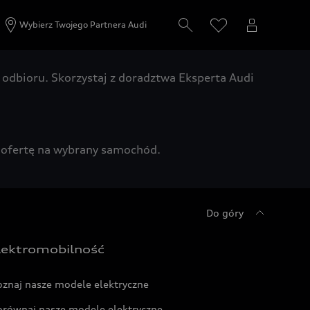
Wybierz Twojego Partnera Audi
odbioru. Skorzystaj z doradztwa Eksperta Audi
zą ofertę na wybrany samochód.
Do góry
lektromobilność
oznaj nasze modele elektryczne
orównaj nasze modele elektryczne