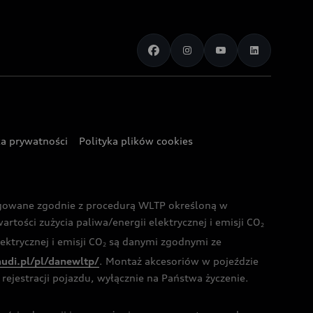
ka prywatności
Polityka plików cookies
ogowane zgodnie z procedurą WLTP określoną w
rtości zużycia paliwa/energii elektrycznej i emisji CO
2
ktrycznej i emisji CO
są danymi zgodnymi ze
2
audi.pl/pl/danewltp/
. Montaż akcesoriów w pojeździe
rejestracji pojazdu, wyłącznie na Państwa życzenie.