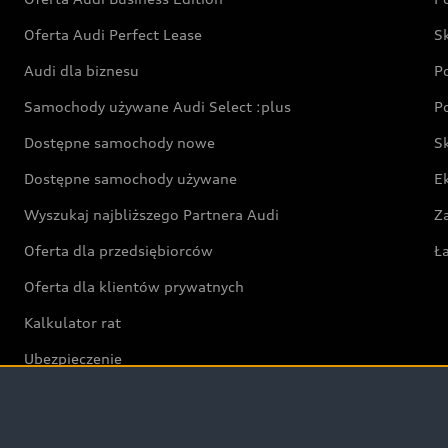
Oferta Audi Perfect Lease
S
Audi dla biznesu
P
Samochody używane Audi Select :plus
P
Dostępne samochody nowe
S
Dostępne samochody używane
E
Wyszukaj najbliższego Partnera Audi
Z
Oferta dla przedsiębiorców
Ł
Oferta dla klientów prywatnych
Kalkulator rat
Ubezpieczenie
Świat Audi RS
Audi driving experience