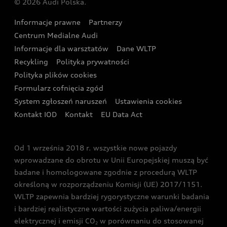
© 2026 Audi Polska.
Gwarancja
Wyszukaj najbliższego Partnera Audi
Audi Sport Festiwal
Eksperci elektromobilności Audi
Informacje prawne
Partnerzy
Akcje serwisowe Audi
Oferta dla przedsiębiorców
Audi i Muzeum Sztuki Nowoczesnej w Warszawie
Centrum Medialne Audi
Zasięg
Katalog online akcesoriów
Oferta dla klientów prywatnych
Informacje dla warsztatów
Dane WLTP
Audi driving experience
Ładowanie
Recykling
Polityka prywatności
Kalkulator rat
Audi quattro Cup
Polityka plików cookies
Formularz cofnięcia zgód
Ubezpieczenie
Audi i Puchar Świata w Skokach Narciarskich w
System zgłoszeń naruszeń
Ustawienia cookies
Zakopanem
Świat Audi RS
Kontakt IOD
Kontakt
EU Data Act
Audi driving experience
Od 1 września 2018 r. wszystkie nowe pojazdy
Audi exclusive
wprowadzane do obrotu w Unii Europejskiej muszą być
badane i homologowane zgodnie z procedurą WLTP
określoną w rozporządzeniu Komisji (UE) 2017/1151.
WLTP zapewnia bardziej rygorystyczne warunki badania
i bardziej realistyczne wartości zużycia paliwa/energii
elektrycznej i emisji CO
w porównaniu do stosowanej
2