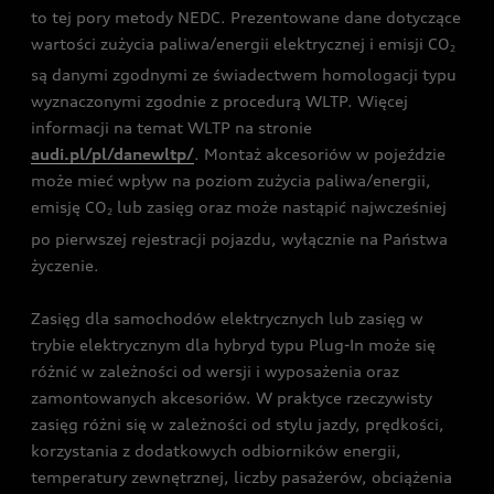
to tej pory metody NEDC. Prezentowane dane dotyczące
wartości zużycia paliwa/energii elektrycznej i emisji CO
2
są danymi zgodnymi ze świadectwem homologacji typu
wyznaczonymi zgodnie z procedurą WLTP. Więcej
informacji na temat WLTP na stronie
audi.pl/pl/danewltp/
. Montaż akcesoriów w pojeździe
może mieć wpływ na poziom zużycia paliwa/energii,
emisję CO
lub zasięg oraz może nastąpić najwcześniej
2
po pierwszej rejestracji pojazdu, wyłącznie na Państwa
życzenie.
Zasięg dla samochodów elektrycznych lub zasięg w
trybie elektrycznym dla hybryd typu Plug-In może się
różnić w zależności od wersji i wyposażenia oraz
zamontowanych akcesoriów. W praktyce rzeczywisty
zasięg różni się w zależności od stylu jazdy, prędkości,
korzystania z dodatkowych odbiorników energii,
temperatury zewnętrznej, liczby pasażerów, obciążenia