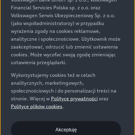
za dopłatą. Wiążące ustalenie ceny, wyposażenia i
Financial Servicies Polska sp. z o.o. oraz
specyfikacji pojazdu następują w umowie sprzedaży, a
Volkswagen Serwis Ubezpieczeniowy Sp. z o.o.
określenie parametrów technicznych zawiera
(jako współadministratorzy) w przypadku
świadectwo homologacji typu pojazdu. Zastrzegamy
wyrażenia zgody na cookies reklamowe,
sobie prawo do zmian i pomyłek. Wszelkie informacje
analityczne i społecznościowe. Użytkownik może
prezentowane na stronie są aktualne na dzień ich
zaakceptować, odrzucić lub zmienić ustawienia
zamieszczania. W celu uzyskania najnowszych
cookies. Może wycofać swoją zgodę zmieniając
informacji prosimy kontaktować się z Partnerem Marki
ustawienia przeglądarki.
Audi.
Wykorzystujemy cookies też w celach
Wszystkie produkowane obecnie samochody marki Audi
analitycznych, marketingowych,
są wykonywane z materiałów spełniających pod
społecznościowych i do personalizacji treści na
względem możliwości odzysku i recyklingu wymagania
stronie. Więcej w
Polityce prywatności
oraz
określone w normie ISO 22628 i są zgodne z
Polityce plików cookies
.
europejskimi świadectwami homologacji wydanymi wg
dyrektywy 2005/64/WE. Volkswagen Group Polska sp. z
o.o. podlega obowiązkowi zapewnienia wszystkim
użytkownikom samochodów marki Volkswagen sieci
Akceptuję