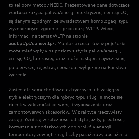
to tej pory metody NEDC. Prezentowane dane dotyczące
wartości zużycia paliwa/energii elektrycznej i emisji CO
2
są danymi zgodnymi ze świadectwem homologacji typu
wyznaczonymi zgodnie z procedurą WLTP. Więcej
informacji na temat WLTP na stronie
audi.pl/pl/danewltp/
. Montaż akcesoriów w pojeździe
może mieć wpływ na poziom zużycia paliwa/energii,
emisję CO
lub zasięg oraz może nastąpić najwcześniej
2
po pierwszej rejestracji pojazdu, wyłącznie na Państwa
życzenie.
Zasięg dla samochodów elektrycznych lub zasięg w
trybie elektrycznym dla hybryd typu Plug-In może się
różnić w zależności od wersji i wyposażenia oraz
zamontowanych akcesoriów. W praktyce rzeczywisty
zasięg różni się w zależności od stylu jazdy, prędkości,
korzystania z dodatkowych odbiorników energii,
temperatury zewnętrznej, liczby pasażerów, obciążenia