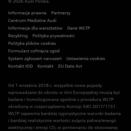
© 2026 Audi Polska.
Gwarancja
Wyszukaj najbliższego Partnera Audi
Audi Sport Festiwal
Eksperci elektromobilności Audi
Informacje prawne
Partnerzy
Akcje serwisowe Audi
Oferta dla przedsiębiorców
Audi i Muzeum Sztuki Nowoczesnej w Warszawie
Centrum Medialne Audi
Zasięg
Katalog online akcesoriów
Oferta dla klientów prywatnych
Informacje dla warsztatów
Dane WLTP
Audi driving experience
Ładowanie
Recykling
Polityka prywatności
Kalkulator rat
Audi quattro Cup
Polityka plików cookies
Formularz cofnięcia zgód
Ubezpieczenie
Audi i Puchar Świata w Skokach Narciarskich w
System zgłoszeń naruszeń
Ustawienia cookies
Zakopanem
Świat Audi RS
Kontakt IOD
Kontakt
EU Data Act
Audi driving experience
Od 1 września 2018 r. wszystkie nowe pojazdy
Audi exclusive
wprowadzane do obrotu w Unii Europejskiej muszą być
badane i homologowane zgodnie z procedurą WLTP
określoną w rozporządzeniu Komisji (UE) 2017/1151.
WLTP zapewnia bardziej rygorystyczne warunki badania
i bardziej realistyczne wartości zużycia paliwa/energii
elektrycznej i emisji CO
w porównaniu do stosowanej
2