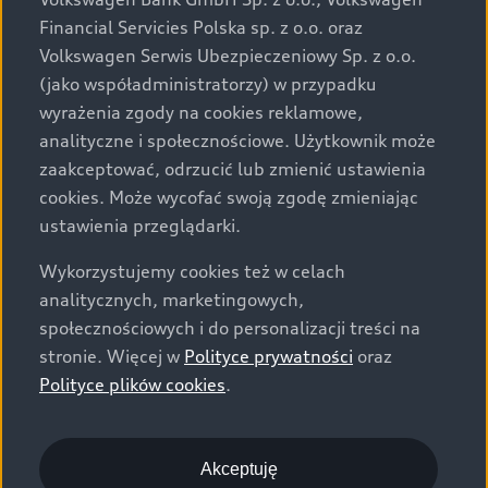
za dopłatą. Wiążące ustalenie ceny, wyposażenia i
Financial Servicies Polska sp. z o.o. oraz
specyfikacji pojazdu następują w umowie sprzedaży, a
Volkswagen Serwis Ubezpieczeniowy Sp. z o.o.
określenie parametrów technicznych zawiera
(jako współadministratorzy) w przypadku
świadectwo homologacji typu pojazdu. Zastrzegamy
wyrażenia zgody na cookies reklamowe,
sobie prawo do zmian i pomyłek. Wszelkie informacje
analityczne i społecznościowe. Użytkownik może
prezentowane na stronie są aktualne na dzień ich
zaakceptować, odrzucić lub zmienić ustawienia
zamieszczania. W celu uzyskania najnowszych
cookies. Może wycofać swoją zgodę zmieniając
informacji prosimy kontaktować się z Partnerem Marki
ustawienia przeglądarki.
Audi.
Wykorzystujemy cookies też w celach
Wszystkie produkowane obecnie samochody marki Audi
analitycznych, marketingowych,
są wykonywane z materiałów spełniających pod
społecznościowych i do personalizacji treści na
względem możliwości odzysku i recyklingu wymagania
stronie. Więcej w
Polityce prywatności
oraz
określone w normie ISO 22628 i są zgodne z
Polityce plików cookies
.
europejskimi świadectwami homologacji wydanymi wg
dyrektywy 2005/64/WE. Volkswagen Group Polska sp. z
o.o. podlega obowiązkowi zapewnienia wszystkim
użytkownikom samochodów marki Volkswagen sieci
Akceptuję