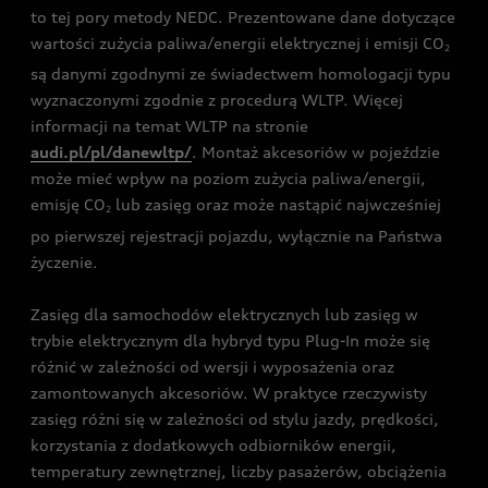
to tej pory metody NEDC. Prezentowane dane dotyczące
wartości zużycia paliwa/energii elektrycznej i emisji CO
2
są danymi zgodnymi ze świadectwem homologacji typu
wyznaczonymi zgodnie z procedurą WLTP. Więcej
informacji na temat WLTP na stronie
audi.pl/pl/danewltp/
. Montaż akcesoriów w pojeździe
może mieć wpływ na poziom zużycia paliwa/energii,
emisję CO
lub zasięg oraz może nastąpić najwcześniej
2
po pierwszej rejestracji pojazdu, wyłącznie na Państwa
życzenie.
Zasięg dla samochodów elektrycznych lub zasięg w
trybie elektrycznym dla hybryd typu Plug-In może się
różnić w zależności od wersji i wyposażenia oraz
zamontowanych akcesoriów. W praktyce rzeczywisty
zasięg różni się w zależności od stylu jazdy, prędkości,
korzystania z dodatkowych odbiorników energii,
temperatury zewnętrznej, liczby pasażerów, obciążenia