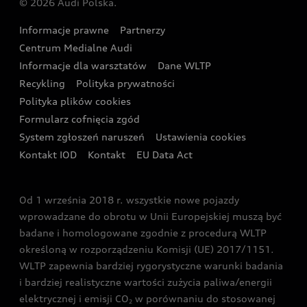
© 2026 Audi Polska.
Gwarancja
Wyszukaj najbliższego Partnera Audi
Audi Sport Festiwal
Eksperci elektromobilności Audi
Informacje prawne
Partnerzy
Akcje serwisowe Audi
Oferta dla przedsiębiorców
Audi i Muzeum Sztuki Nowoczesnej w Warszawie
Centrum Medialne Audi
Zasięg
Katalog online akcesoriów
Oferta dla klientów prywatnych
Informacje dla warsztatów
Dane WLTP
Audi driving experience
Ładowanie
Recykling
Polityka prywatności
Kalkulator rat
Audi quattro Cup
Polityka plików cookies
Formularz cofnięcia zgód
Ubezpieczenie
Audi i Puchar Świata w Skokach Narciarskich w
System zgłoszeń naruszeń
Ustawienia cookies
Zakopanem
Świat Audi RS
Kontakt IOD
Kontakt
EU Data Act
Audi driving experience
Od 1 września 2018 r. wszystkie nowe pojazdy
Audi exclusive
wprowadzane do obrotu w Unii Europejskiej muszą być
badane i homologowane zgodnie z procedurą WLTP
określoną w rozporządzeniu Komisji (UE) 2017/1151.
WLTP zapewnia bardziej rygorystyczne warunki badania
i bardziej realistyczne wartości zużycia paliwa/energii
elektrycznej i emisji CO
w porównaniu do stosowanej
2