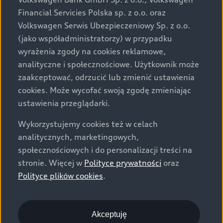
za dopłatą. Wiążące ustalenie ceny, wyposażenia i
Financial Servicies Polska sp. z o.o. oraz
specyfikacji pojazdu następują w umowie sprzedaży, a
Volkswagen Serwis Ubezpieczeniowy Sp. z o.o.
określenie parametrów technicznych zawiera
(jako współadministratorzy) w przypadku
świadectwo homologacji typu pojazdu. Zastrzegamy
wyrażenia zgody na cookies reklamowe,
sobie prawo do zmian i pomyłek. Wszelkie informacje
analityczne i społecznościowe. Użytkownik może
prezentowane na stronie są aktualne na dzień ich
zaakceptować, odrzucić lub zmienić ustawienia
zamieszczania. W celu uzyskania najnowszych
cookies. Może wycofać swoją zgodę zmieniając
informacji prosimy kontaktować się z Partnerem Marki
ustawienia przeglądarki.
Audi.
Wykorzystujemy cookies też w celach
Wszystkie produkowane obecnie samochody marki Audi
analitycznych, marketingowych,
są wykonywane z materiałów spełniających pod
społecznościowych i do personalizacji treści na
względem możliwości odzysku i recyklingu wymagania
stronie. Więcej w
Polityce prywatności
oraz
określone w normie ISO 22628 i są zgodne z
Polityce plików cookies
.
europejskimi świadectwami homologacji wydanymi wg
dyrektywy 2005/64/WE. Volkswagen Group Polska sp. z
o.o. podlega obowiązkowi zapewnienia wszystkim
użytkownikom samochodów marki Volkswagen sieci
Akceptuję