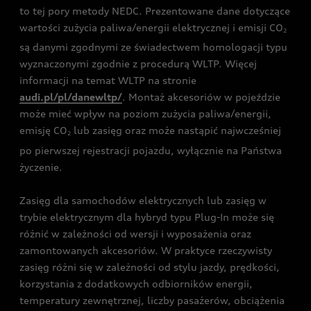
to tej pory metody NEDC. Prezentowane dane dotyczące
wartości zużycia paliwa/energii elektrycznej i emisji CO
2
są danymi zgodnymi ze świadectwem homologacji typu
wyznaczonymi zgodnie z procedurą WLTP. Więcej
informacji na temat WLTP na stronie
audi.pl/pl/danewltp/
. Montaż akcesoriów w pojeździe
może mieć wpływ na poziom zużycia paliwa/energii,
emisję CO
lub zasięg oraz może nastąpić najwcześniej
2
po pierwszej rejestracji pojazdu, wyłącznie na Państwa
życzenie.
Zasięg dla samochodów elektrycznych lub zasięg w
trybie elektrycznym dla hybryd typu Plug-In może się
różnić w zależności od wersji i wyposażenia oraz
zamontowanych akcesoriów. W praktyce rzeczywisty
zasięg różni się w zależności od stylu jazdy, prędkości,
korzystania z dodatkowych odbiorników energii,
temperatury zewnętrznej, liczby pasażerów, obciążenia