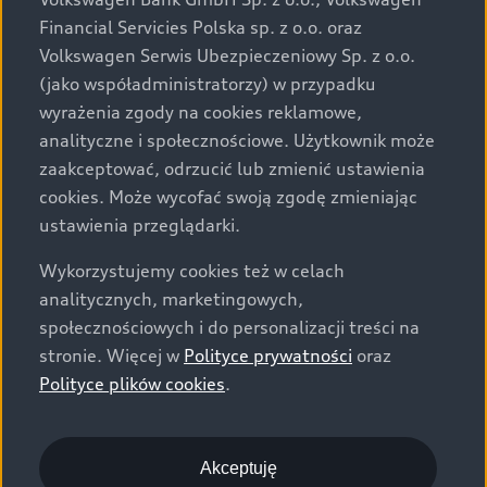
za dopłatą. Wiążące ustalenie ceny, wyposażenia i
Financial Servicies Polska sp. z o.o. oraz
specyfikacji pojazdu następują w umowie sprzedaży, a
Volkswagen Serwis Ubezpieczeniowy Sp. z o.o.
określenie parametrów technicznych zawiera
(jako współadministratorzy) w przypadku
świadectwo homologacji typu pojazdu. Zastrzegamy
wyrażenia zgody na cookies reklamowe,
sobie prawo do zmian i pomyłek. Wszelkie informacje
analityczne i społecznościowe. Użytkownik może
prezentowane na stronie są aktualne na dzień ich
zaakceptować, odrzucić lub zmienić ustawienia
zamieszczania. W celu uzyskania najnowszych
cookies. Może wycofać swoją zgodę zmieniając
informacji prosimy kontaktować się z Partnerem Marki
ustawienia przeglądarki.
Audi.
Wykorzystujemy cookies też w celach
Wszystkie produkowane obecnie samochody marki Audi
analitycznych, marketingowych,
są wykonywane z materiałów spełniających pod
społecznościowych i do personalizacji treści na
względem możliwości odzysku i recyklingu wymagania
stronie. Więcej w
Polityce prywatności
oraz
określone w normie ISO 22628 i są zgodne z
Polityce plików cookies
.
europejskimi świadectwami homologacji wydanymi wg
dyrektywy 2005/64/WE. Volkswagen Group Polska sp. z
o.o. podlega obowiązkowi zapewnienia wszystkim
użytkownikom samochodów marki Volkswagen sieci
Akceptuję