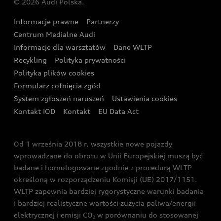
© 2026 Audi Polska.
Gwarancja
Wyszukaj najbliższego Partnera Audi
Audi Sport Festiwal
Eksperci elektromobilności Audi
Informacje prawne
Partnerzy
Akcje serwisowe Audi
Oferta dla przedsiębiorców
Audi i Muzeum Sztuki Nowoczesnej w Warszawie
Centrum Medialne Audi
Zasięg
Katalog online akcesoriów
Oferta dla klientów prywatnych
Informacje dla warsztatów
Dane WLTP
Audi driving experience
Ładowanie
Recykling
Polityka prywatności
Kalkulator rat
Audi quattro Cup
Polityka plików cookies
Formularz cofnięcia zgód
Ubezpieczenie
Audi i Puchar Świata w Skokach Narciarskich w
System zgłoszeń naruszeń
Ustawienia cookies
Zakopanem
Świat Audi RS
Kontakt IOD
Kontakt
EU Data Act
Audi driving experience
Od 1 września 2018 r. wszystkie nowe pojazdy
Audi exclusive
wprowadzane do obrotu w Unii Europejskiej muszą być
badane i homologowane zgodnie z procedurą WLTP
określoną w rozporządzeniu Komisji (UE) 2017/1151.
WLTP zapewnia bardziej rygorystyczne warunki badania
i bardziej realistyczne wartości zużycia paliwa/energii
elektrycznej i emisji CO
w porównaniu do stosowanej
2