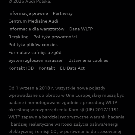
© 2026 Audi Polska.
Gwarancja
Wyszukaj najbliższego Partnera Audi
Audi Sport Festiwal
Eksperci elektromobilności Audi
Informacje prawne
Partnerzy
Akcje serwisowe Audi
Oferta dla przedsiębiorców
Audi i Muzeum Sztuki Nowoczesnej w Warszawie
Centrum Medialne Audi
Zasięg
Katalog online akcesoriów
Oferta dla klientów prywatnych
Informacje dla warsztatów
Dane WLTP
Audi driving experience
Ładowanie
Recykling
Polityka prywatności
Kalkulator rat
Audi quattro Cup
Polityka plików cookies
Formularz cofnięcia zgód
Ubezpieczenie
Audi i Puchar Świata w Skokach Narciarskich w
System zgłoszeń naruszeń
Ustawienia cookies
Zakopanem
Świat Audi RS
Kontakt IOD
Kontakt
EU Data Act
Audi driving experience
Od 1 września 2018 r. wszystkie nowe pojazdy
Audi exclusive
wprowadzane do obrotu w Unii Europejskiej muszą być
badane i homologowane zgodnie z procedurą WLTP
określoną w rozporządzeniu Komisji (UE) 2017/1151.
WLTP zapewnia bardziej rygorystyczne warunki badania
i bardziej realistyczne wartości zużycia paliwa/energii
elektrycznej i emisji CO
w porównaniu do stosowanej
2