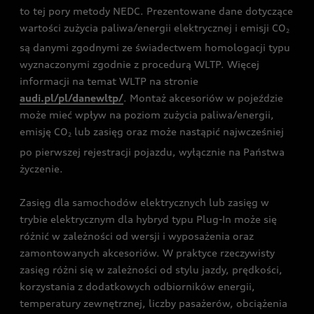
to tej pory metody NEDC. Prezentowane dane dotyczące
wartości zużycia paliwa/energii elektrycznej i emisji CO
2
są danymi zgodnymi ze świadectwem homologacji typu
wyznaczonymi zgodnie z procedurą WLTP. Więcej
informacji na temat WLTP na stronie
audi.pl/pl/danewltp/
. Montaż akcesoriów w pojeździe
może mieć wpływ na poziom zużycia paliwa/energii,
emisję CO
lub zasięg oraz może nastąpić najwcześniej
2
po pierwszej rejestracji pojazdu, wyłącznie na Państwa
życzenie.
Zasięg dla samochodów elektrycznych lub zasięg w
trybie elektrycznym dla hybryd typu Plug-In może się
różnić w zależności od wersji i wyposażenia oraz
zamontowanych akcesoriów. W praktyce rzeczywisty
zasięg różni się w zależności od stylu jazdy, prędkości,
korzystania z dodatkowych odbiorników energii,
temperatury zewnętrznej, liczby pasażerów, obciążenia