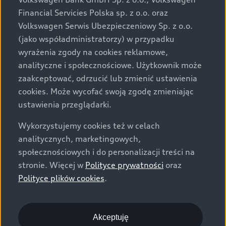
za dopłatą. Wiążące ustalenie ceny, wyposażenia i
Financial Servicies Polska sp. z o.o. oraz
specyfikacji pojazdu następują w umowie sprzedaży, a
Volkswagen Serwis Ubezpieczeniowy Sp. z o.o.
określenie parametrów technicznych zawiera
(jako współadministratorzy) w przypadku
świadectwo homologacji typu pojazdu. Zastrzegamy
wyrażenia zgody na cookies reklamowe,
sobie prawo do zmian i pomyłek. Wszelkie informacje
analityczne i społecznościowe. Użytkownik może
prezentowane na stronie są aktualne na dzień ich
zaakceptować, odrzucić lub zmienić ustawienia
zamieszczania. W celu uzyskania najnowszych
cookies. Może wycofać swoją zgodę zmieniając
informacji prosimy kontaktować się z Partnerem Marki
ustawienia przeglądarki.
Audi.
Wykorzystujemy cookies też w celach
Wszystkie produkowane obecnie samochody marki Audi
analitycznych, marketingowych,
są wykonywane z materiałów spełniających pod
społecznościowych i do personalizacji treści na
względem możliwości odzysku i recyklingu wymagania
stronie. Więcej w
Polityce prywatności
oraz
określone w normie ISO 22628 i są zgodne z
Polityce plików cookies
.
europejskimi świadectwami homologacji wydanymi wg
dyrektywy 2005/64/WE. Volkswagen Group Polska sp. z
o.o. podlega obowiązkowi zapewnienia wszystkim
użytkownikom samochodów marki Volkswagen sieci
Akceptuję