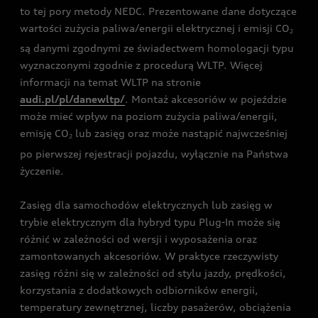
to tej pory metody NEDC. Prezentowane dane dotyczące
wartości zużycia paliwa/energii elektrycznej i emisji CO
2
są danymi zgodnymi ze świadectwem homologacji typu
wyznaczonymi zgodnie z procedurą WLTP. Więcej
informacji na temat WLTP na stronie
audi.pl/pl/danewltp/
. Montaż akcesoriów w pojeździe
może mieć wpływ na poziom zużycia paliwa/energii,
emisję CO
lub zasięg oraz może nastąpić najwcześniej
2
po pierwszej rejestracji pojazdu, wyłącznie na Państwa
życzenie.
Zasięg dla samochodów elektrycznych lub zasięg w
trybie elektrycznym dla hybryd typu Plug-In może się
różnić w zależności od wersji i wyposażenia oraz
zamontowanych akcesoriów. W praktyce rzeczywisty
zasięg różni się w zależności od stylu jazdy, prędkości,
korzystania z dodatkowych odbiorników energii,
temperatury zewnętrznej, liczby pasażerów, obciążenia