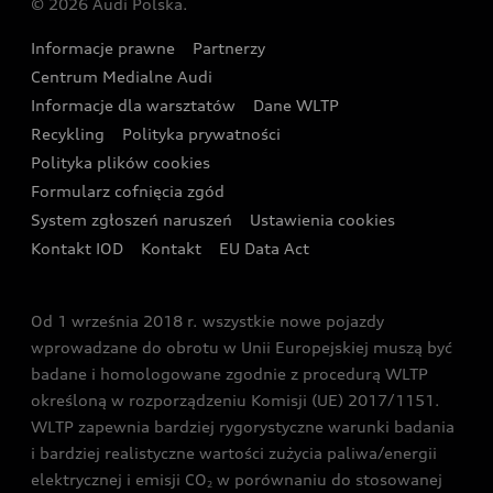
© 2026 Audi Polska.
Gwarancja
Wyszukaj najbliższego Partnera Audi
Audi Sport Festiwal
Eksperci elektromobilności Audi
Informacje prawne
Partnerzy
Akcje serwisowe Audi
Oferta dla przedsiębiorców
Audi i Muzeum Sztuki Nowoczesnej w Warszawie
Centrum Medialne Audi
Zasięg
Katalog online akcesoriów
Oferta dla klientów prywatnych
Informacje dla warsztatów
Dane WLTP
Audi driving experience
Ładowanie
Recykling
Polityka prywatności
Kalkulator rat
Audi quattro Cup
Polityka plików cookies
Formularz cofnięcia zgód
Ubezpieczenie
Audi i Puchar Świata w Skokach Narciarskich w
System zgłoszeń naruszeń
Ustawienia cookies
Zakopanem
Świat Audi RS
Kontakt IOD
Kontakt
EU Data Act
Audi driving experience
Od 1 września 2018 r. wszystkie nowe pojazdy
Audi exclusive
wprowadzane do obrotu w Unii Europejskiej muszą być
badane i homologowane zgodnie z procedurą WLTP
określoną w rozporządzeniu Komisji (UE) 2017/1151.
WLTP zapewnia bardziej rygorystyczne warunki badania
i bardziej realistyczne wartości zużycia paliwa/energii
elektrycznej i emisji CO
w porównaniu do stosowanej
2