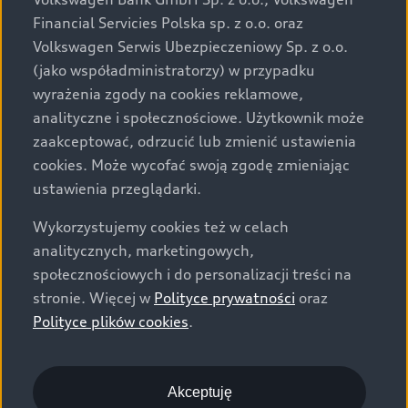
za dopłatą. Wiążące ustalenie ceny, wyposażenia i
Financial Servicies Polska sp. z o.o. oraz
specyfikacji pojazdu następują w umowie sprzedaży, a
Volkswagen Serwis Ubezpieczeniowy Sp. z o.o.
określenie parametrów technicznych zawiera
(jako współadministratorzy) w przypadku
świadectwo homologacji typu pojazdu. Zastrzegamy
wyrażenia zgody na cookies reklamowe,
sobie prawo do zmian i pomyłek. Wszelkie informacje
analityczne i społecznościowe. Użytkownik może
prezentowane na stronie są aktualne na dzień ich
zaakceptować, odrzucić lub zmienić ustawienia
zamieszczania. W celu uzyskania najnowszych
cookies. Może wycofać swoją zgodę zmieniając
informacji prosimy kontaktować się z Partnerem Marki
ustawienia przeglądarki.
Audi.
Wykorzystujemy cookies też w celach
Wszystkie produkowane obecnie samochody marki Audi
analitycznych, marketingowych,
są wykonywane z materiałów spełniających pod
społecznościowych i do personalizacji treści na
względem możliwości odzysku i recyklingu wymagania
stronie. Więcej w
Polityce prywatności
oraz
określone w normie ISO 22628 i są zgodne z
Polityce plików cookies
.
europejskimi świadectwami homologacji wydanymi wg
dyrektywy 2005/64/WE. Volkswagen Group Polska sp. z
o.o. podlega obowiązkowi zapewnienia wszystkim
użytkownikom samochodów marki Volkswagen sieci
Akceptuję