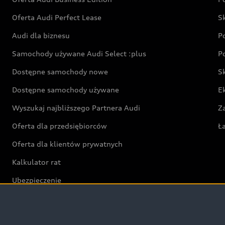
Oferta Audi Perfect Lease
S
Audi dla biznesu
P
Samochody używane Audi Select :plus
P
Dostępne samochody nowe
S
Dostępne samochody używane
E
Wyszukaj najbliższego Partnera Audi
Z
Oferta dla przedsiębiorców
Ł
Oferta dla klientów prywatnych
Kalkulator rat
Ubezpieczenie
Świat Audi RS
Audi driving experience