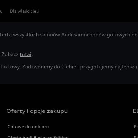
pu
Dla właścicieli
fertą wszystkich salonów Audi samochodów gotowych do 
. Zobacz
tutaj
.
kontaktowy. Zadzwonimy do Ciebie i przygotujemy najleps
Oferty i opcje zakupu
E
Gotowe do odbioru
P
Oferta Audi Business Edition
P