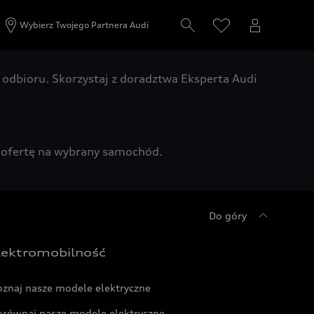
Wybierz Twojego Partnera Audi
odbioru. Skorzystaj z doradztwa Eksperta Audi
zą ofertę na wybrany samochód.
Do góry
lektromobilność
oznaj nasze modele elektryczne
orównaj nasze modele elektryczne