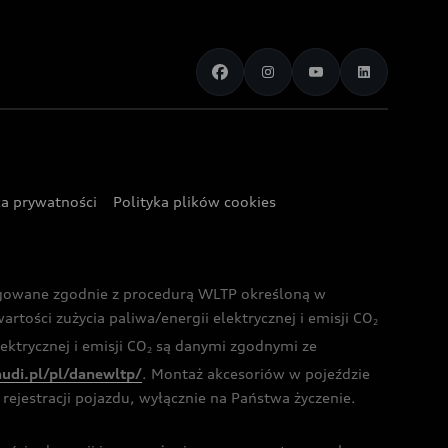
ka prywatności
Polityka plików cookies
ogowane zgodnie z procedurą WLTP określoną w
rtości zużycia paliwa/energii elektrycznej i emisji CO
2
ktrycznej i emisji CO
są danymi zgodnymi ze
2
audi.pl/pl/danewltp/
. Montaż akcesoriów w pojeździe
rejestracji pojazdu, wyłącznie na Państwa życzenie.