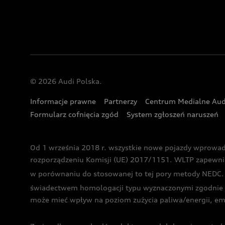
© 2026 Audi Polska.
Informacje prawne
Partnerzy
Centrum Medialne Aud
Formularz cofnięcia zgód
System zgłoszeń naruszeń
Od 1 września 2018 r. wszystkie nowe pojazdy wprowa
rozporządzeniu Komisji (UE) 2017/1151. WLTP zapewnia ba
w porównaniu do stosowanej to tej pory metody NEDC. P
świadectwem homologacji typu wyznaczonymi zgodnie z
może mieć wpływ na poziom zużycia paliwa/energii, em