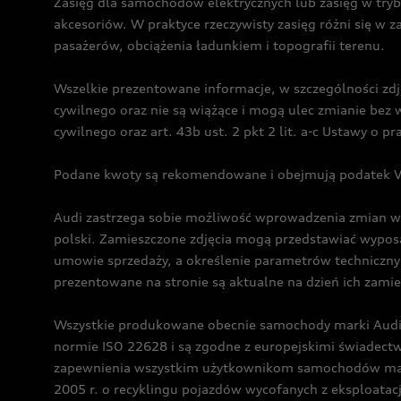
Zasięg dla samochodów elektrycznych lub zasięg w tryb
akcesoriów. W praktyce rzeczywisty zasięg różni się w z
pasażerów, obciążenia ładunkiem i topografii terenu.
Wszelkie prezentowane informacje, w szczególności zdję
cywilnego oraz nie są wiążące i mogą ulec zmianie be
cywilnego oraz art. 43b ust. 2 pkt 2 lit. a-c Ustawy o 
Podane kwoty są rekomendowane i obejmują podatek VA
Audi zastrzega sobie możliwość wprowadzenia zmian w 
polski. Zamieszczone zdjęcia mogą przedstawiać wyposa
umowie sprzedaży, a określenie parametrów techniczny
prezentowane na stronie są aktualne na dzień ich zami
Wszystkie produkowane obecnie samochody marki Audi 
normie ISO 22628 i są zgodne z europejskimi świadec
zapewnienia wszystkim użytkownikom samochodów marki 
2005 r. o recyklingu pojazdów wycofanych z eksploatacj