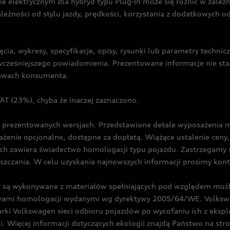
ie elektrycznym dla hybryd typu Plug-In może się różnić w zale
ależności od stylu jazdy, prędkości, korzystania z dodatkowych o
cia, wykresy, specyfikacje, opisy, rysunki lub parametry techni
z wcześniejszego powiadomienia. Prezentowane informacje nie s
prawach konsumenta.
T (23%), chyba że inaczej zaznaczono.
prezentowanych wersjach. Przedstawione detale wyposażenia mogą
żenie opcjonalne, dostępne za dopłatą. Wiążące ustalenie ceny, 
ch zawiera świadectwo homologacji typu pojazdu. Zastrzegamy 
eszczania. W celu uzyskania najnowszych informacji prosimy kon
są wykonywane z materiałów spełniających pod względem możli
twami homologacji wydanymi wg dyrektywy 2005/64/WE. Volkswa
Volkswagen sieci odbioru pojazdów po wycofaniu ich z eksploa
i. Więcej informacji dotyczących ekologii znajdą Państwo na str