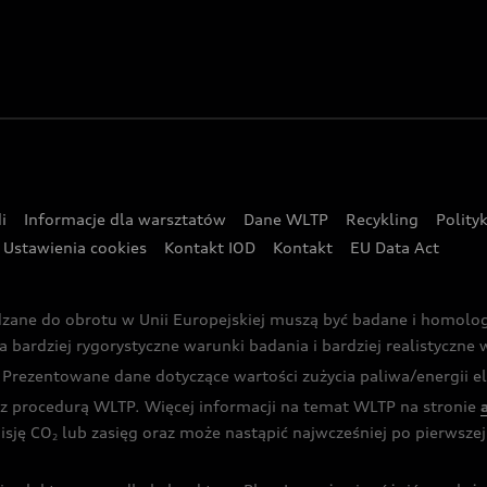
i
Informacje dla warsztatów
Dane WLTP
Recykling
Polity
Ustawienia cookies
Kontakt IOD
Kontakt
EU Data Act
dzane do obrotu w Unii Europejskiej muszą być badane i homol
rdziej rygorystyczne warunki badania i bardziej realistyczne wa
rezentowane dane dotyczące wartości zużycia paliwa/energii ele
 procedurą WLTP. Więcej informacji na temat WLTP na stronie
isję CO
lub zasięg oraz może nastąpić najwcześniej po pierwszej 
2