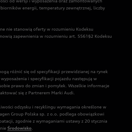
żności od wersji i wyposażenia oraz zamontowanych
dbiorników energii, temperatury zewnętrznej, liczby
czne nie stanowią oferty w rozumieniu Kodeksu
tanowią zapewnienia w rozumieniu art. 5561§2 Kodeksu
 różnić się od specyfikacji przewidzianej na rynek
wyposażenia i specyfikacji pojazdu następują w
sobie prawo do zmian i pomyłek. Wszelkie informacje
taktować się z Partnerem Marki Audi.
wości odzysku i recyklingu wymagania określone w
gen Group Polska sp. z o.o. podlega obowiązkowi
tacji, zgodnie z wymaganiami ustawy z 20 stycznia
onie
Środowisko
.