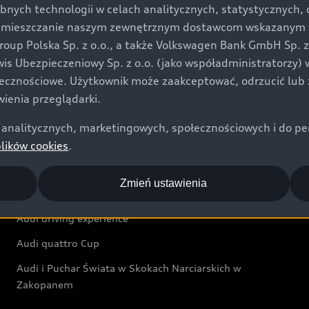
bnych technologii w celach analitycznych, statystycznych,
Audi exclusive
umieszczanie naszym zewnętrznym dostawcom wskazanym w 
up Polska Sp. z o.o., a także Volkswagen Bank GmbH Sp. z o
Świat Audi
rwis Ubezpieczeniowy Sp. z o.o. (jako współadministratorzy
łecznościowe. Użytkownik może zaakceptować, odrzucić lub 
Aktualności i historie postępu
ienia przeglądarki.
Audi Revolut F1® Team
analitycznych, marketingowych, społecznościowych i do perso
Audi Nuvolari
plików cookies
.
Audi Sport Festiwal
Zmień ustawienia
Audi i Muzeum Sztuki Nowoczesnej w Warszawie
Audi driving experience
Audi quattro Cup
Audi i Puchar Świata w Skokach Narciarskich w
Zakopanem