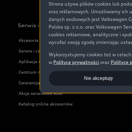
Strona używa plików cookies lub podo
oraz reklamowych. Umożliwiamy ich 
danych osobowych jest Volkswagen Gro
Serwis i akcesoria
Polska sp. z o.o. oraz Volkswagen Se
cookies reklamowe, analityczne i spo
Akcesoria
wycofać swoją zgodę zmieniając ustaw
Serwis i części
Wykorzystujemy cookies też w celach 
Aplikacja myAudi i usługi cyfrowe
w
Polityce prywatności
oraz
Polityce 
Centrum napraw powypadkowych
Nie akceptuję
Gwarancja
Akcje serwisowe Audi
Katalog online akcesoriów