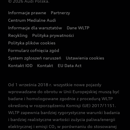
© 2026 Audi Polska.
Gwarancja
Wyszukaj najbliższego Partnera Audi
Audi Sport Festiwal
Eksperci elektromobilności Audi
Informacje prawne
Partnerzy
Akcje serwisowe Audi
Oferta dla przedsiębiorców
Audi i Muzeum Sztuki Nowoczesnej w Warszawie
Centrum Medialne Audi
Zasięg
Katalog online akcesoriów
Oferta dla klientów prywatnych
Informacje dla warsztatów
Dane WLTP
Audi driving experience
Ładowanie
Recykling
Polityka prywatności
Kalkulator rat
Audi quattro Cup
Polityka plików cookies
Formularz cofnięcia zgód
Ubezpieczenie
Audi i Puchar Świata w Skokach Narciarskich w
System zgłoszeń naruszeń
Ustawienia cookies
Zakopanem
Świat Audi RS
Kontakt IOD
Kontakt
EU Data Act
Audi driving experience
Od 1 września 2018 r. wszystkie nowe pojazdy
Audi exclusive
wprowadzane do obrotu w Unii Europejskiej muszą być
badane i homologowane zgodnie z procedurą WLTP
określoną w rozporządzeniu Komisji (UE) 2017/1151.
WLTP zapewnia bardziej rygorystyczne warunki badania
i bardziej realistyczne wartości zużycia paliwa/energii
elektrycznej i emisji CO
w porównaniu do stosowanej
2