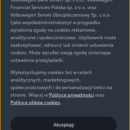
za dopłatą. Wiążące ustalenie ceny, wyposażenia i
Financial Servicies Polska sp. z o.o. oraz
specyfikacji pojazdu następują w umowie sprzedaży, a
Volkswagen Serwis Ubezpieczeniowy Sp. z o.o.
określenie parametrów technicznych zawiera
(jako współadministratorzy) w przypadku
świadectwo homologacji typu pojazdu. Zastrzegamy
wyrażenia zgody na cookies reklamowe,
sobie prawo do zmian i pomyłek. Wszelkie informacje
analityczne i społecznościowe. Użytkownik może
prezentowane na stronie są aktualne na dzień ich
zaakceptować, odrzucić lub zmienić ustawienia
zamieszczania. W celu uzyskania najnowszych
cookies. Może wycofać swoją zgodę zmieniając
informacji prosimy kontaktować się z Partnerem Marki
ustawienia przeglądarki.
Audi.
Wykorzystujemy cookies też w celach
Wszystkie produkowane obecnie samochody marki Audi
analitycznych, marketingowych,
są wykonywane z materiałów spełniających pod
społecznościowych i do personalizacji treści na
względem możliwości odzysku i recyklingu wymagania
stronie. Więcej w
Polityce prywatności
oraz
określone w normie ISO 22628 i są zgodne z
Polityce plików cookies
.
europejskimi świadectwami homologacji wydanymi wg
dyrektywy 2005/64/WE. Volkswagen Group Polska sp. z
o.o. podlega obowiązkowi zapewnienia wszystkim
użytkownikom samochodów marki Volkswagen sieci
Akceptuję