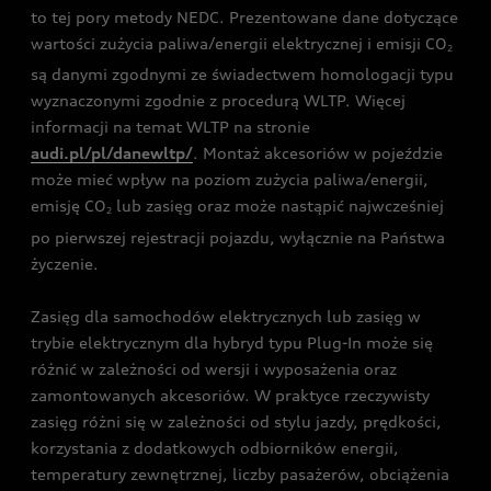
to tej pory metody NEDC. Prezentowane dane dotyczące
wartości zużycia paliwa/energii elektrycznej i emisji CO
2
są danymi zgodnymi ze świadectwem homologacji typu
wyznaczonymi zgodnie z procedurą WLTP. Więcej
informacji na temat WLTP na stronie
audi.pl/pl/danewltp/
. Montaż akcesoriów w pojeździe
może mieć wpływ na poziom zużycia paliwa/energii,
emisję CO
lub zasięg oraz może nastąpić najwcześniej
2
po pierwszej rejestracji pojazdu, wyłącznie na Państwa
życzenie.
Zasięg dla samochodów elektrycznych lub zasięg w
trybie elektrycznym dla hybryd typu Plug-In może się
różnić w zależności od wersji i wyposażenia oraz
zamontowanych akcesoriów. W praktyce rzeczywisty
zasięg różni się w zależności od stylu jazdy, prędkości,
korzystania z dodatkowych odbiorników energii,
temperatury zewnętrznej, liczby pasażerów, obciążenia