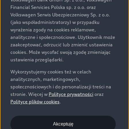
za dopłatą. Wiążące ustalenie ceny, wyposażenia i
Financial Servicies Polska sp. z o.o. oraz
specyfikacji pojazdu następują w umowie sprzedaży, a
Volkswagen Serwis Ubezpieczeniowy Sp. z o.o.
określenie parametrów technicznych zawiera
(jako współadministratorzy) w przypadku
świadectwo homologacji typu pojazdu. Zastrzegamy
wyrażenia zgody na cookies reklamowe,
sobie prawo do zmian i pomyłek. Wszelkie informacje
analityczne i społecznościowe. Użytkownik może
prezentowane na stronie są aktualne na dzień ich
zaakceptować, odrzucić lub zmienić ustawienia
zamieszczania. W celu uzyskania najnowszych
cookies. Może wycofać swoją zgodę zmieniając
informacji prosimy kontaktować się z Partnerem Marki
ustawienia przeglądarki.
Audi.
Wykorzystujemy cookies też w celach
Wszystkie produkowane obecnie samochody marki Audi
analitycznych, marketingowych,
są wykonywane z materiałów spełniających pod
społecznościowych i do personalizacji treści na
względem możliwości odzysku i recyklingu wymagania
stronie. Więcej w
Polityce prywatności
oraz
określone w normie ISO 22628 i są zgodne z
Polityce plików cookies
.
europejskimi świadectwami homologacji wydanymi wg
dyrektywy 2005/64/WE. Volkswagen Group Polska sp. z
o.o. podlega obowiązkowi zapewnienia wszystkim
użytkownikom samochodów marki Volkswagen sieci
Akceptuję