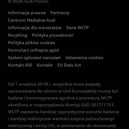
© 2026 Audi Polska.
Gwarancja
Wyszukaj najbliższego Partnera Audi
Audi Sport Festiwal
Eksperci elektromobilności Audi
Informacje prawne
Partnerzy
Akcje serwisowe Audi
Oferta dla przedsiębiorców
Audi i Muzeum Sztuki Nowoczesnej w Warszawie
Centrum Medialne Audi
Zasięg
Katalog online akcesoriów
Oferta dla klientów prywatnych
Informacje dla warsztatów
Dane WLTP
Audi driving experience
Ładowanie
Recykling
Polityka prywatności
Kalkulator rat
Audi quattro Cup
Polityka plików cookies
Formularz cofnięcia zgód
Ubezpieczenie
Audi i Puchar Świata w Skokach Narciarskich w
System zgłoszeń naruszeń
Ustawienia cookies
Zakopanem
Świat Audi RS
Kontakt IOD
Kontakt
EU Data Act
Audi driving experience
Od 1 września 2018 r. wszystkie nowe pojazdy
Audi exclusive
wprowadzane do obrotu w Unii Europejskiej muszą być
badane i homologowane zgodnie z procedurą WLTP
określoną w rozporządzeniu Komisji (UE) 2017/1151.
WLTP zapewnia bardziej rygorystyczne warunki badania
i bardziej realistyczne wartości zużycia paliwa/energii
elektrycznej i emisji CO
w porównaniu do stosowanej
2