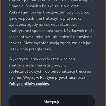
za dopłatą. Wiążące ustalenie ceny, wyposażenia i
Financial Servicies Polska sp. z o.o. oraz
specyfikacji pojazdu następują w umowie sprzedaży, a
Volkswagen Serwis Ubezpieczeniowy Sp. z o.o.
określenie parametrów technicznych zawiera
(jako współadministratorzy) w przypadku
świadectwo homologacji typu pojazdu. Zastrzegamy
wyrażenia zgody na cookies reklamowe,
sobie prawo do zmian i pomyłek. Wszelkie informacje
analityczne i społecznościowe. Użytkownik może
prezentowane na stronie są aktualne na dzień ich
zaakceptować, odrzucić lub zmienić ustawienia
zamieszczania. W celu uzyskania najnowszych
cookies. Może wycofać swoją zgodę zmieniając
informacji prosimy kontaktować się z Partnerem Marki
ustawienia przeglądarki.
Audi.
Wykorzystujemy cookies też w celach
Wszystkie produkowane obecnie samochody marki Audi
analitycznych, marketingowych,
są wykonywane z materiałów spełniających pod
społecznościowych i do personalizacji treści na
względem możliwości odzysku i recyklingu wymagania
stronie. Więcej w
Polityce prywatności
oraz
określone w normie ISO 22628 i są zgodne z
Polityce plików cookies
.
europejskimi świadectwami homologacji wydanymi wg
dyrektywy 2005/64/WE. Volkswagen Group Polska sp. z
o.o. podlega obowiązkowi zapewnienia wszystkim
użytkownikom samochodów marki Volkswagen sieci
Akceptuję