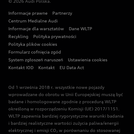
© 2026 Audi Polska.
Gwarancja
Wyszukaj najbliższego Partnera Audi
Audi Sport Festiwal
Eksperci elektromobilności Audi
Informacje prawne
Partnerzy
Akcje serwisowe Audi
Oferta dla przedsiębiorców
Audi i Muzeum Sztuki Nowoczesnej w Warszawie
Centrum Medialne Audi
Zasięg
Katalog online akcesoriów
Oferta dla klientów prywatnych
Informacje dla warsztatów
Dane WLTP
Audi driving experience
Ładowanie
Recykling
Polityka prywatności
Kalkulator rat
Audi quattro Cup
Polityka plików cookies
Formularz cofnięcia zgód
Ubezpieczenie
Audi i Puchar Świata w Skokach Narciarskich w
System zgłoszeń naruszeń
Ustawienia cookies
Zakopanem
Świat Audi RS
Kontakt IOD
Kontakt
EU Data Act
Audi driving experience
Od 1 września 2018 r. wszystkie nowe pojazdy
Audi exclusive
wprowadzane do obrotu w Unii Europejskiej muszą być
badane i homologowane zgodnie z procedurą WLTP
określoną w rozporządzeniu Komisji (UE) 2017/1151.
WLTP zapewnia bardziej rygorystyczne warunki badania
i bardziej realistyczne wartości zużycia paliwa/energii
elektrycznej i emisji CO
w porównaniu do stosowanej
2