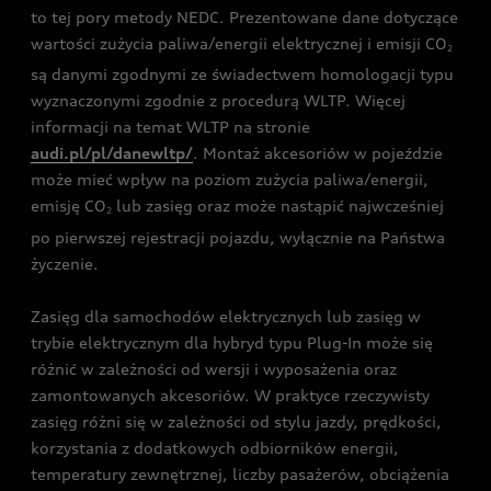
to tej pory metody NEDC. Prezentowane dane dotyczące
wartości zużycia paliwa/energii elektrycznej i emisji CO
2
są danymi zgodnymi ze świadectwem homologacji typu
wyznaczonymi zgodnie z procedurą WLTP. Więcej
informacji na temat WLTP na stronie
audi.pl/pl/danewltp/
. Montaż akcesoriów w pojeździe
może mieć wpływ na poziom zużycia paliwa/energii,
emisję CO
lub zasięg oraz może nastąpić najwcześniej
2
po pierwszej rejestracji pojazdu, wyłącznie na Państwa
życzenie.
Zasięg dla samochodów elektrycznych lub zasięg w
trybie elektrycznym dla hybryd typu Plug-In może się
różnić w zależności od wersji i wyposażenia oraz
zamontowanych akcesoriów. W praktyce rzeczywisty
zasięg różni się w zależności od stylu jazdy, prędkości,
korzystania z dodatkowych odbiorników energii,
temperatury zewnętrznej, liczby pasażerów, obciążenia