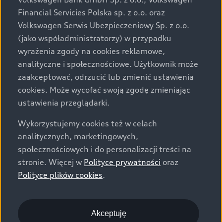
za dopłatą. Wiążące ustalenie ceny, wyposażenia i
Financial Servicies Polska sp. z o.o. oraz
specyfikacji pojazdu następują w umowie sprzedaży, a
Volkswagen Serwis Ubezpieczeniowy Sp. z o.o.
określenie parametrów technicznych zawiera
(jako współadministratorzy) w przypadku
świadectwo homologacji typu pojazdu. Zastrzegamy
wyrażenia zgody na cookies reklamowe,
sobie prawo do zmian i pomyłek. Wszelkie informacje
analityczne i społecznościowe. Użytkownik może
prezentowane na stronie są aktualne na dzień ich
zaakceptować, odrzucić lub zmienić ustawienia
zamieszczania. W celu uzyskania najnowszych
cookies. Może wycofać swoją zgodę zmieniając
informacji prosimy kontaktować się z Partnerem Marki
ustawienia przeglądarki.
Audi.
Wykorzystujemy cookies też w celach
Wszystkie produkowane obecnie samochody marki Audi
analitycznych, marketingowych,
są wykonywane z materiałów spełniających pod
społecznościowych i do personalizacji treści na
względem możliwości odzysku i recyklingu wymagania
stronie. Więcej w
Polityce prywatności
oraz
określone w normie ISO 22628 i są zgodne z
Polityce plików cookies
.
europejskimi świadectwami homologacji wydanymi wg
dyrektywy 2005/64/WE. Volkswagen Group Polska sp. z
o.o. podlega obowiązkowi zapewnienia wszystkim
użytkownikom samochodów marki Volkswagen sieci
Akceptuję