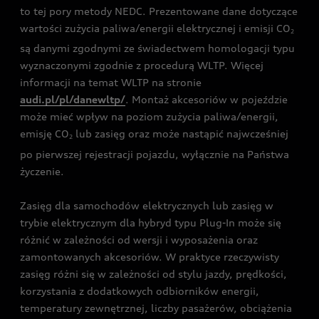
to tej pory metody NEDC. Prezentowane dane dotyczące
wartości zużycia paliwa/energii elektrycznej i emisji CO
2
są danymi zgodnymi ze świadectwem homologacji typu
wyznaczonymi zgodnie z procedurą WLTP. Więcej
informacji na temat WLTP na stronie
audi.pl/pl/danewltp/
. Montaż akcesoriów w pojeździe
może mieć wpływ na poziom zużycia paliwa/energii,
emisję CO
lub zasięg oraz może nastąpić najwcześniej
2
po pierwszej rejestracji pojazdu, wyłącznie na Państwa
życzenie.
Zasięg dla samochodów elektrycznych lub zasięg w
trybie elektrycznym dla hybryd typu Plug-In może się
różnić w zależności od wersji i wyposażenia oraz
zamontowanych akcesoriów. W praktyce rzeczywisty
zasięg różni się w zależności od stylu jazdy, prędkości,
korzystania z dodatkowych odbiorników energii,
temperatury zewnętrznej, liczby pasażerów, obciążenia