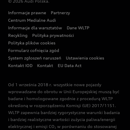
© 2026 Audi Polska.
Gwarancja
Wyszukaj najbliższego Partnera Audi
Audi Sport Festiwal
Eksperci elektromobilności Audi
Informacje prawne
Partnerzy
Akcje serwisowe Audi
Oferta dla przedsiębiorców
Audi i Muzeum Sztuki Nowoczesnej w Warszawie
Centrum Medialne Audi
Zasięg
Katalog online akcesoriów
Oferta dla klientów prywatnych
Informacje dla warsztatów
Dane WLTP
Audi driving experience
Ładowanie
Recykling
Polityka prywatności
Kalkulator rat
Audi quattro Cup
Polityka plików cookies
Formularz cofnięcia zgód
Ubezpieczenie
Audi i Puchar Świata w Skokach Narciarskich w
System zgłoszeń naruszeń
Ustawienia cookies
Zakopanem
Świat Audi RS
Kontakt IOD
Kontakt
EU Data Act
Audi driving experience
Od 1 września 2018 r. wszystkie nowe pojazdy
Audi exclusive
wprowadzane do obrotu w Unii Europejskiej muszą być
badane i homologowane zgodnie z procedurą WLTP
określoną w rozporządzeniu Komisji (UE) 2017/1151.
WLTP zapewnia bardziej rygorystyczne warunki badania
i bardziej realistyczne wartości zużycia paliwa/energii
elektrycznej i emisji CO
w porównaniu do stosowanej
2