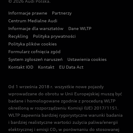
© 2026 Audi Polska.
Gwarancja
Wyszukaj najbliższego Partnera Audi
Audi Sport Festiwal
Eksperci elektromobilności Audi
Informacje prawne
Partnerzy
Akcje serwisowe Audi
Oferta dla przedsiębiorców
Audi i Muzeum Sztuki Nowoczesnej w Warszawie
Centrum Medialne Audi
Zasięg
Katalog online akcesoriów
Oferta dla klientów prywatnych
Informacje dla warsztatów
Dane WLTP
Audi driving experience
Ładowanie
Recykling
Polityka prywatności
Kalkulator rat
Audi quattro Cup
Polityka plików cookies
Formularz cofnięcia zgód
Ubezpieczenie
Audi i Puchar Świata w Skokach Narciarskich w
System zgłoszeń naruszeń
Ustawienia cookies
Zakopanem
Świat Audi RS
Kontakt IOD
Kontakt
EU Data Act
Audi driving experience
Od 1 września 2018 r. wszystkie nowe pojazdy
Audi exclusive
wprowadzane do obrotu w Unii Europejskiej muszą być
badane i homologowane zgodnie z procedurą WLTP
określoną w rozporządzeniu Komisji (UE) 2017/1151.
WLTP zapewnia bardziej rygorystyczne warunki badania
i bardziej realistyczne wartości zużycia paliwa/energii
elektrycznej i emisji CO
w porównaniu do stosowanej
2