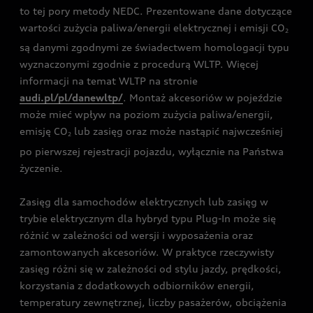
to tej pory metody NEDC. Prezentowane dane dotyczące
wartości zużycia paliwa/energii elektrycznej i emisji CO
2
są danymi zgodnymi ze świadectwem homologacji typu
wyznaczonymi zgodnie z procedurą WLTP. Więcej
informacji na temat WLTP na stronie
audi.pl/pl/danewltp/
. Montaż akcesoriów w pojeździe
może mieć wpływ na poziom zużycia paliwa/energii,
emisję CO
lub zasięg oraz może nastąpić najwcześniej
2
po pierwszej rejestracji pojazdu, wyłącznie na Państwa
życzenie.
Zasięg dla samochodów elektrycznych lub zasięg w
trybie elektrycznym dla hybryd typu Plug-In może się
różnić w zależności od wersji i wyposażenia oraz
zamontowanych akcesoriów. W praktyce rzeczywisty
zasięg różni się w zależności od stylu jazdy, prędkości,
korzystania z dodatkowych odbiorników energii,
temperatury zewnętrznej, liczby pasażerów, obciążenia