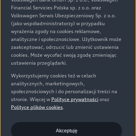
za dopłatą. Wiążące ustalenie ceny, wyposażenia i
Financial Servicies Polska sp. z o.o. oraz
specyfikacji pojazdu następują w umowie sprzedaży, a
Volkswagen Serwis Ubezpieczeniowy Sp. z o.o.
określenie parametrów technicznych zawiera
(jako współadministratorzy) w przypadku
świadectwo homologacji typu pojazdu. Zastrzegamy
wyrażenia zgody na cookies reklamowe,
sobie prawo do zmian i pomyłek. Wszelkie informacje
analityczne i społecznościowe. Użytkownik może
prezentowane na stronie są aktualne na dzień ich
zaakceptować, odrzucić lub zmienić ustawienia
zamieszczania. W celu uzyskania najnowszych
cookies. Może wycofać swoją zgodę zmieniając
informacji prosimy kontaktować się z Partnerem Marki
ustawienia przeglądarki.
Audi.
Wykorzystujemy cookies też w celach
Wszystkie produkowane obecnie samochody marki Audi
analitycznych, marketingowych,
są wykonywane z materiałów spełniających pod
społecznościowych i do personalizacji treści na
względem możliwości odzysku i recyklingu wymagania
stronie. Więcej w
Polityce prywatności
oraz
określone w normie ISO 22628 i są zgodne z
Polityce plików cookies
.
europejskimi świadectwami homologacji wydanymi wg
dyrektywy 2005/64/WE. Volkswagen Group Polska sp. z
o.o. podlega obowiązkowi zapewnienia wszystkim
użytkownikom samochodów marki Volkswagen sieci
Akceptuję