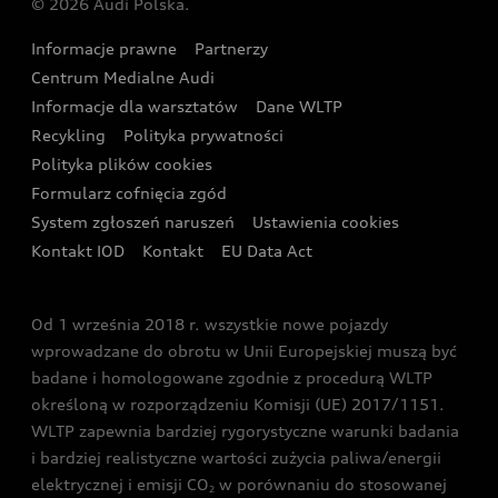
© 2026 Audi Polska.
Gwarancja
Wyszukaj najbliższego Partnera Audi
Audi Sport Festiwal
Eksperci elektromobilności Audi
Informacje prawne
Partnerzy
Akcje serwisowe Audi
Oferta dla przedsiębiorców
Audi i Muzeum Sztuki Nowoczesnej w Warszawie
Centrum Medialne Audi
Zasięg
Katalog online akcesoriów
Oferta dla klientów prywatnych
Informacje dla warsztatów
Dane WLTP
Audi driving experience
Ładowanie
Recykling
Polityka prywatności
Kalkulator rat
Audi quattro Cup
Polityka plików cookies
Formularz cofnięcia zgód
Ubezpieczenie
Audi i Puchar Świata w Skokach Narciarskich w
System zgłoszeń naruszeń
Ustawienia cookies
Zakopanem
Świat Audi RS
Kontakt IOD
Kontakt
EU Data Act
Audi driving experience
Od 1 września 2018 r. wszystkie nowe pojazdy
Audi exclusive
wprowadzane do obrotu w Unii Europejskiej muszą być
badane i homologowane zgodnie z procedurą WLTP
określoną w rozporządzeniu Komisji (UE) 2017/1151.
WLTP zapewnia bardziej rygorystyczne warunki badania
i bardziej realistyczne wartości zużycia paliwa/energii
elektrycznej i emisji CO
w porównaniu do stosowanej
2