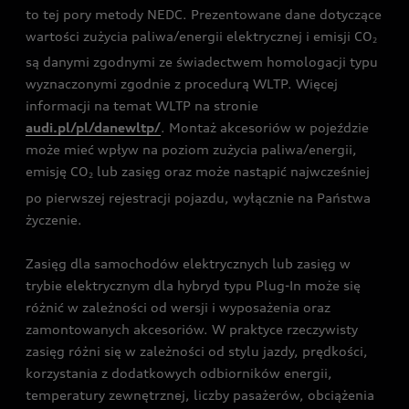
to tej pory metody NEDC. Prezentowane dane dotyczące
wartości zużycia paliwa/energii elektrycznej i emisji CO
2
są danymi zgodnymi ze świadectwem homologacji typu
wyznaczonymi zgodnie z procedurą WLTP. Więcej
informacji na temat WLTP na stronie
audi.pl/pl/danewltp/
. Montaż akcesoriów w pojeździe
może mieć wpływ na poziom zużycia paliwa/energii,
emisję CO
lub zasięg oraz może nastąpić najwcześniej
2
po pierwszej rejestracji pojazdu, wyłącznie na Państwa
życzenie.
Zasięg dla samochodów elektrycznych lub zasięg w
trybie elektrycznym dla hybryd typu Plug-In może się
różnić w zależności od wersji i wyposażenia oraz
zamontowanych akcesoriów. W praktyce rzeczywisty
zasięg różni się w zależności od stylu jazdy, prędkości,
korzystania z dodatkowych odbiorników energii,
temperatury zewnętrznej, liczby pasażerów, obciążenia