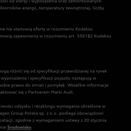
żności od wersji i wyposażenia oraz zamontowanych
dbiorników energii, temperatury zewnętrznej, liczby
czne nie stanowią oferty w rozumieniu Kodeksu
tanowią zapewnienia w rozumieniu art. 5561§2 Kodeksu
 różnić się od specyfikacji przewidzianej na rynek
wyposażenia i specyfikacji pojazdu następują w
sobie prawo do zmian i pomyłek. Wszelkie informacje
taktować się z Partnerem Marki Audi.
wości odzysku i recyklingu wymagania określone w
gen Group Polska sp. z o.o. podlega obowiązkowi
tacji, zgodnie z wymaganiami ustawy z 20 stycznia
onie
Środowisko
.