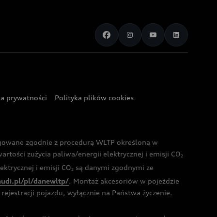
ka prywatności
Polityka plików cookies
ogowane zgodnie z procedurą WLTP określoną w
rtości zużycia paliwa/energii elektrycznej i emisji CO
2
ktrycznej i emisji CO
są danymi zgodnymi ze
2
audi.pl/pl/danewltp/
. Montaż akcesoriów w pojeździe
rejestracji pojazdu, wyłącznie na Państwa życzenie.