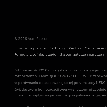
© 2026 Audi Polska.
Informacje prawne
Partnerzy
Centrum Medialne Aud
Formularz cofnięcia zgód
System zgłoszeń naruszeń
Od 1 września 2018 r. wszystkie nowe pojazdy wprowa
rozporządzeniu Komisji (UE) 2017/1151. WLTP zapewnia ba
w porównaniu do stosowanej to tej pory metody NEDC. P
świadectwem homologacji typu wyznaczonymi zgodnie z
może mieć wpływ na poziom zużycia paliwa/energii, em