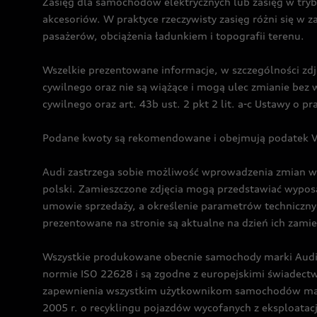
Zasięg dla samochodów elektrycznych lub zasięg w tryb
akcesoriów. W praktyce rzeczywisty zasięg różni się w z
pasażerów, obciążenia ładunkiem i topografii terenu.
Wszelkie prezentowane informacje, w szczególności zdję
cywilnego oraz nie są wiążące i mogą ulec zmianie be
cywilnego oraz art. 43b ust. 2 pkt 2 lit. a-c Ustawy o 
Podane kwoty są rekomendowane i obejmują podatek VA
Audi zastrzega sobie możliwość wprowadzenia zmian w 
polski. Zamieszczone zdjęcia mogą przedstawiać wyposa
umowie sprzedaży, a określenie parametrów techniczny
prezentowane na stronie są aktualne na dzień ich zami
Wszystkie produkowane obecnie samochody marki Audi 
normie ISO 22628 i są zgodne z europejskimi świadec
zapewnienia wszystkim użytkownikom samochodów marki 
2005 r. o recyklingu pojazdów wycofanych z eksploatacj