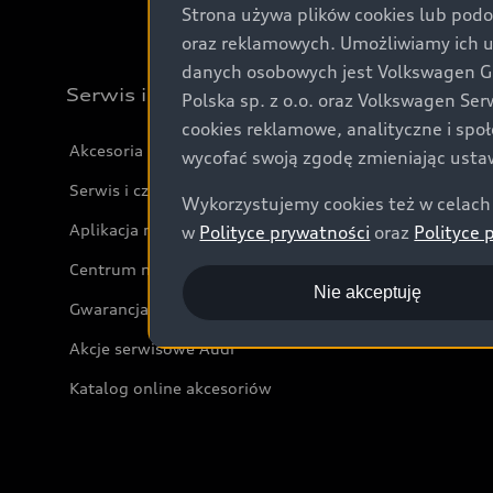
Strona używa plików cookies lub podo
oraz reklamowych. Umożliwiamy ich 
danych osobowych jest Volkswagen Gro
Serwis i akcesoria
Polska sp. z o.o. oraz Volkswagen Se
cookies reklamowe, analityczne i spo
Akcesoria
wycofać swoją zgodę zmieniając ustaw
Serwis i części
Wykorzystujemy cookies też w celach 
Aplikacja myAudi i usługi cyfrowe
w
Polityce prywatności
oraz
Polityce 
Centrum napraw powypadkowych
Nie akceptuję
Gwarancja
Akcje serwisowe Audi
Katalog online akcesoriów