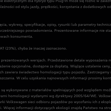
ie elektrycznym dla hybryd typu Plug-In może się różnić w zale
ależności od stylu jazdy, prędkości, korzystania z dodatkowych o
cia, wykresy, specyfikacje, opisy, rysunki lub parametry techni
z wcześniejszego powiadomienia. Prezentowane informacje nie s
prawach konsumenta.
T (23%), chyba że inaczej zaznaczono.
prezentowanych wersjach. Przedstawione detale wyposażenia mogą
żenie opcjonalne, dostępne za dopłatą. Wiążące ustalenie ceny, 
ch zawiera świadectwo homologacji typu pojazdu. Zastrzegamy 
eszczania. W celu uzyskania najnowszych informacji prosimy kon
są wykonywane z materiałów spełniających pod względem możli
twami homologacji wydanymi wg dyrektywy 2005/64/WE. Volkswa
Volkswagen sieci odbioru pojazdów po wycofaniu ich z eksploa
i. Więcej informacji dotyczących ekologii znajdą Państwo na str