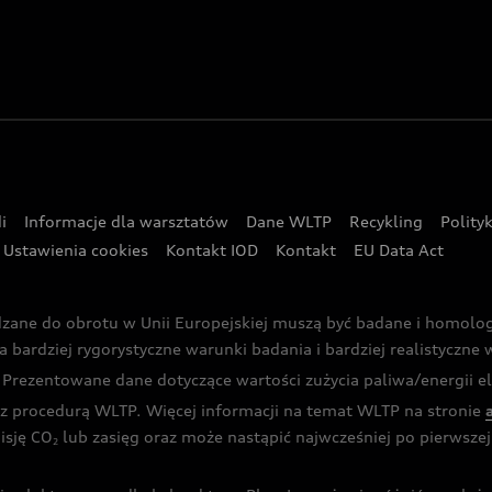
i
Informacje dla warsztatów
Dane WLTP
Recykling
Polity
Ustawienia cookies
Kontakt IOD
Kontakt
EU Data Act
dzane do obrotu w Unii Europejskiej muszą być badane i homol
rdziej rygorystyczne warunki badania i bardziej realistyczne wa
rezentowane dane dotyczące wartości zużycia paliwa/energii ele
 procedurą WLTP. Więcej informacji na temat WLTP na stronie
isję CO
lub zasięg oraz może nastąpić najwcześniej po pierwszej 
2