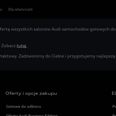
pu
Dla właścicieli
fertą wszystkich salonów Audi samochodów gotowych do 
. Zobacz
tutaj
.
kontaktowy. Zadzwonimy do Ciebie i przygotujemy najleps
Oferty i opcje zakupu
E
Gotowe do odbioru
P
Oferta Audi Business Edition
P