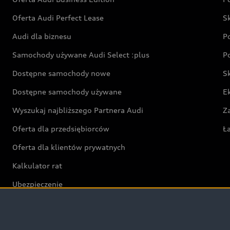
Oferta Audi Perfect Lease
S
Audi dla biznesu
P
Samochody używane Audi Select :plus
P
Dostępne samochody nowe
S
Dostępne samochody używane
E
Wyszukaj najbliższego Partnera Audi
Z
Oferta dla przedsiębiorców
Ł
Oferta dla klientów prywatnych
Kalkulator rat
Ubezpieczenie
Świat Audi RS
Audi driving experience