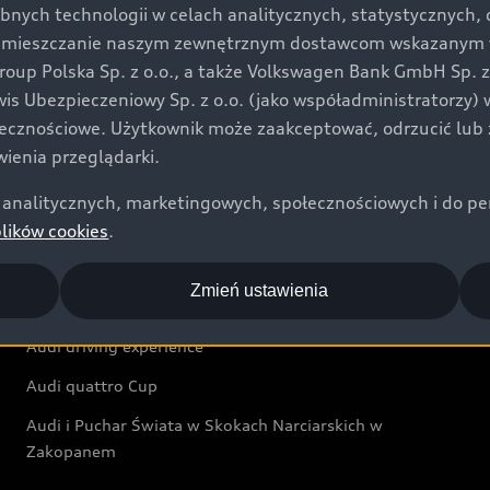
bnych technologii w celach analitycznych, statystycznych,
Audi exclusive
umieszczanie naszym zewnętrznym dostawcom wskazanym w 
up Polska Sp. z o.o., a także Volkswagen Bank GmbH Sp. z o
Świat Audi
rwis Ubezpieczeniowy Sp. z o.o. (jako współadministratorzy
łecznościowe. Użytkownik może zaakceptować, odrzucić lub 
Aktualności i historie postępu
ienia przeglądarki.
Audi Revolut F1® Team
analitycznych, marketingowych, społecznościowych i do perso
Audi Nuvolari
plików cookies
.
Audi Sport Festiwal
Zmień ustawienia
Audi i Muzeum Sztuki Nowoczesnej w Warszawie
Audi driving experience
Audi quattro Cup
Audi i Puchar Świata w Skokach Narciarskich w
Zakopanem