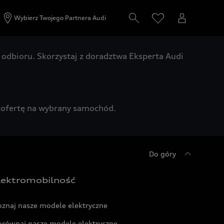
Wybierz Twojego Partnera Audi
odbioru. Skorzystaj z doradztwa Eksperta Audi
zą ofertę na wybrany samochód.
Do góry
lektromobilność
oznaj nasze modele elektryczne
orównaj nasze modele elektryczne