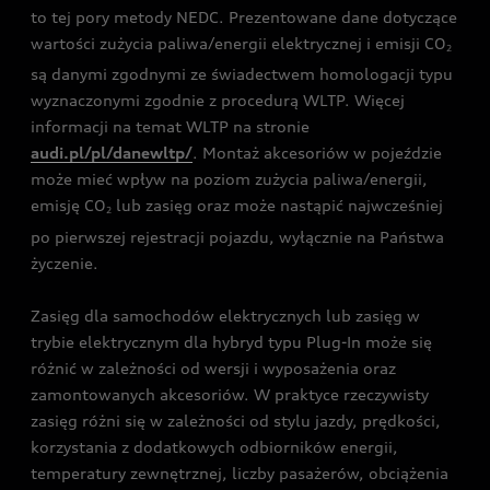
to tej pory metody NEDC. Prezentowane dane dotyczące
wartości zużycia paliwa/energii elektrycznej i emisji CO
2
są danymi zgodnymi ze świadectwem homologacji typu
wyznaczonymi zgodnie z procedurą WLTP. Więcej
informacji na temat WLTP na stronie
audi.pl/pl/danewltp/
. Montaż akcesoriów w pojeździe
może mieć wpływ na poziom zużycia paliwa/energii,
emisję CO
lub zasięg oraz może nastąpić najwcześniej
2
po pierwszej rejestracji pojazdu, wyłącznie na Państwa
życzenie.
Zasięg dla samochodów elektrycznych lub zasięg w
trybie elektrycznym dla hybryd typu Plug-In może się
różnić w zależności od wersji i wyposażenia oraz
zamontowanych akcesoriów. W praktyce rzeczywisty
zasięg różni się w zależności od stylu jazdy, prędkości,
korzystania z dodatkowych odbiorników energii,
temperatury zewnętrznej, liczby pasażerów, obciążenia