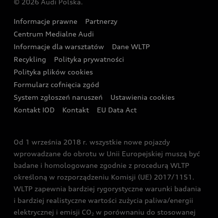
© 2026 Audi Polska.
Gwarancja
Wyszukaj najbliższego Partnera Audi
Audi Sport Festiwal
Eksperci elektromobilności Audi
Informacje prawne
Partnerzy
Akcje serwisowe Audi
Oferta dla przedsiębiorców
Audi i Muzeum Sztuki Nowoczesnej w Warszawie
Centrum Medialne Audi
Zasięg
Katalog online akcesoriów
Oferta dla klientów prywatnych
Informacje dla warsztatów
Dane WLTP
Audi driving experience
Ładowanie
Recykling
Polityka prywatności
Kalkulator rat
Audi quattro Cup
Polityka plików cookies
Formularz cofnięcia zgód
Ubezpieczenie
Audi i Puchar Świata w Skokach Narciarskich w
System zgłoszeń naruszeń
Ustawienia cookies
Zakopanem
Świat Audi RS
Kontakt IOD
Kontakt
EU Data Act
Audi driving experience
Od 1 września 2018 r. wszystkie nowe pojazdy
Audi exclusive
wprowadzane do obrotu w Unii Europejskiej muszą być
badane i homologowane zgodnie z procedurą WLTP
określoną w rozporządzeniu Komisji (UE) 2017/1151.
WLTP zapewnia bardziej rygorystyczne warunki badania
i bardziej realistyczne wartości zużycia paliwa/energii
elektrycznej i emisji CO
w porównaniu do stosowanej
2