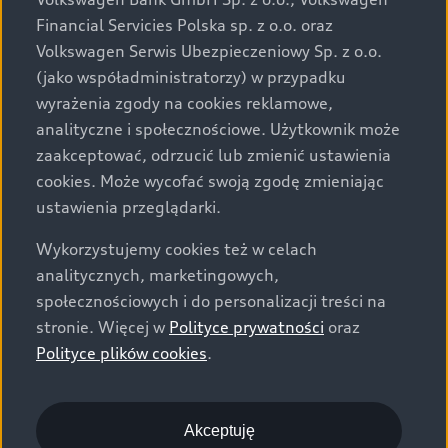
za dopłatą. Wiążące ustalenie ceny, wyposażenia i
Financial Servicies Polska sp. z o.o. oraz
specyfikacji pojazdu następują w umowie sprzedaży, a
Volkswagen Serwis Ubezpieczeniowy Sp. z o.o.
określenie parametrów technicznych zawiera
(jako współadministratorzy) w przypadku
świadectwo homologacji typu pojazdu. Zastrzegamy
wyrażenia zgody na cookies reklamowe,
sobie prawo do zmian i pomyłek. Wszelkie informacje
analityczne i społecznościowe. Użytkownik może
prezentowane na stronie są aktualne na dzień ich
zaakceptować, odrzucić lub zmienić ustawienia
zamieszczania. W celu uzyskania najnowszych
cookies. Może wycofać swoją zgodę zmieniając
informacji prosimy kontaktować się z Partnerem Marki
ustawienia przeglądarki.
Audi.
Wykorzystujemy cookies też w celach
Wszystkie produkowane obecnie samochody marki Audi
analitycznych, marketingowych,
są wykonywane z materiałów spełniających pod
społecznościowych i do personalizacji treści na
względem możliwości odzysku i recyklingu wymagania
stronie. Więcej w
Polityce prywatności
oraz
określone w normie ISO 22628 i są zgodne z
Polityce plików cookies
.
europejskimi świadectwami homologacji wydanymi wg
dyrektywy 2005/64/WE. Volkswagen Group Polska sp. z
o.o. podlega obowiązkowi zapewnienia wszystkim
użytkownikom samochodów marki Volkswagen sieci
Akceptuję