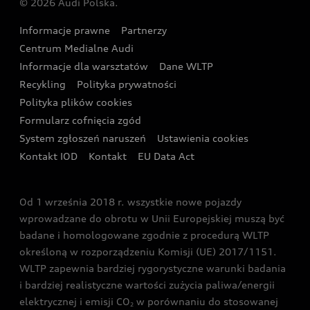
© 2026 Audi Polska.
Gwarancja
Wyszukaj najbliższego Partnera Audi
Audi Sport Festiwal
Eksperci elektromobilności Audi
Informacje prawne
Partnerzy
Akcje serwisowe Audi
Oferta dla przedsiębiorców
Audi i Muzeum Sztuki Nowoczesnej w Warszawie
Centrum Medialne Audi
Zasięg
Katalog online akcesoriów
Oferta dla klientów prywatnych
Informacje dla warsztatów
Dane WLTP
Audi driving experience
Ładowanie
Recykling
Polityka prywatności
Kalkulator rat
Audi quattro Cup
Polityka plików cookies
Formularz cofnięcia zgód
Ubezpieczenie
Audi i Puchar Świata w Skokach Narciarskich w
System zgłoszeń naruszeń
Ustawienia cookies
Zakopanem
Świat Audi RS
Kontakt IOD
Kontakt
EU Data Act
Audi driving experience
Od 1 września 2018 r. wszystkie nowe pojazdy
Audi exclusive
wprowadzane do obrotu w Unii Europejskiej muszą być
badane i homologowane zgodnie z procedurą WLTP
określoną w rozporządzeniu Komisji (UE) 2017/1151.
WLTP zapewnia bardziej rygorystyczne warunki badania
i bardziej realistyczne wartości zużycia paliwa/energii
elektrycznej i emisji CO
w porównaniu do stosowanej
2