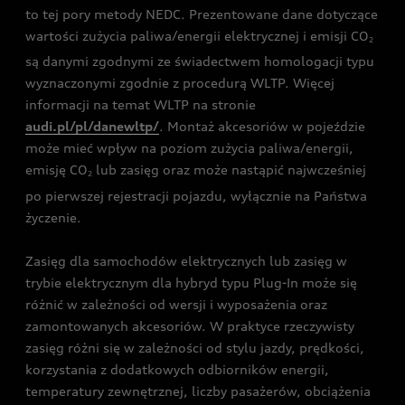
to tej pory metody NEDC. Prezentowane dane dotyczące
wartości zużycia paliwa/energii elektrycznej i emisji CO
2
są danymi zgodnymi ze świadectwem homologacji typu
wyznaczonymi zgodnie z procedurą WLTP. Więcej
informacji na temat WLTP na stronie
audi.pl/pl/danewltp/
. Montaż akcesoriów w pojeździe
może mieć wpływ na poziom zużycia paliwa/energii,
emisję CO
lub zasięg oraz może nastąpić najwcześniej
2
po pierwszej rejestracji pojazdu, wyłącznie na Państwa
życzenie.
Zasięg dla samochodów elektrycznych lub zasięg w
trybie elektrycznym dla hybryd typu Plug-In może się
różnić w zależności od wersji i wyposażenia oraz
zamontowanych akcesoriów. W praktyce rzeczywisty
zasięg różni się w zależności od stylu jazdy, prędkości,
korzystania z dodatkowych odbiorników energii,
temperatury zewnętrznej, liczby pasażerów, obciążenia