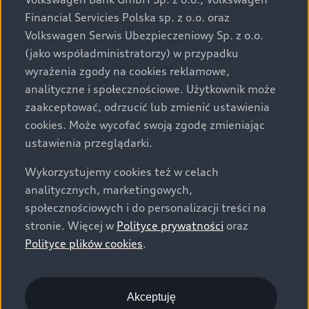
za dopłatą. Wiążące ustalenie ceny, wyposażenia i
Financial Servicies Polska sp. z o.o. oraz
specyfikacji pojazdu następują w umowie sprzedaży, a
Volkswagen Serwis Ubezpieczeniowy Sp. z o.o.
określenie parametrów technicznych zawiera
(jako współadministratorzy) w przypadku
świadectwo homologacji typu pojazdu. Zastrzegamy
wyrażenia zgody na cookies reklamowe,
sobie prawo do zmian i pomyłek. Wszelkie informacje
analityczne i społecznościowe. Użytkownik może
prezentowane na stronie są aktualne na dzień ich
zaakceptować, odrzucić lub zmienić ustawienia
zamieszczania. W celu uzyskania najnowszych
cookies. Może wycofać swoją zgodę zmieniając
informacji prosimy kontaktować się z Partnerem Marki
ustawienia przeglądarki.
Audi.
Wykorzystujemy cookies też w celach
Wszystkie produkowane obecnie samochody marki Audi
analitycznych, marketingowych,
są wykonywane z materiałów spełniających pod
społecznościowych i do personalizacji treści na
względem możliwości odzysku i recyklingu wymagania
stronie. Więcej w
Polityce prywatności
oraz
określone w normie ISO 22628 i są zgodne z
Polityce plików cookies
.
europejskimi świadectwami homologacji wydanymi wg
dyrektywy 2005/64/WE. Volkswagen Group Polska sp. z
o.o. podlega obowiązkowi zapewnienia wszystkim
użytkownikom samochodów marki Volkswagen sieci
Akceptuję